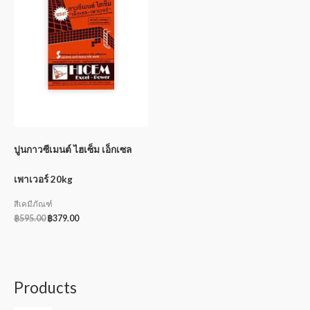
ปูนกาวซีเมนต์ ไฮเซ็ม เอ็กเซล
เพาเวอร์ 20kg
สีเคมีภัณฑ์
฿
595.00
฿
379.00
Products