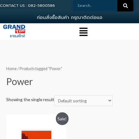
CONTACT US : 082-5800586
ก
อ
น
ส
ง
ซ
อ
ส
น
ค
า
ก
ร
ณ
า
ต
ด
ต
อ
แ
อ
ด
ม
Home
/ Products tagged “Power”
Power
Showing the single result
Sale!