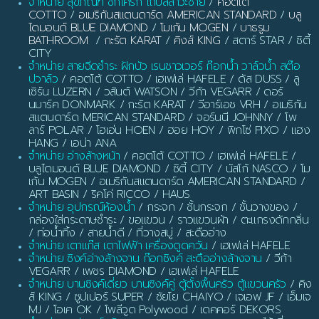
จำหน่าย สุขภัณฑ์ ชักโครก โถปัสสาวะชาย
/
คอตโต้
COTTO
/
อเมริกันสแตนดาร์ด AMERICAN STANDARD
/
บลู
ไดมอนด์ BLUE DIAMOND
/
โมเก้น MOGEN
/
บาธรูม
BATHROOM
/
กะรัต KARAT
/
คิงส์ KING
/ สตาร์ STAR / ซิตี้
CITY
จำหน่าย สายฉีดชำระ ฝักบัว เรนชาวเวอร์ ก๊อกน้ำ วาล์วน้ำ สต๊อ
ปวาล์ว
/ คอตโต้ COTTO / เฮเฟเล่ HAFELE / ดัส DUSS / ลู
เซิร์น LUZERN / วสันต์ WATSON / วีก้า VEGARR / ดอร์
นมาร์ค DONMARK / กะรัต KARAT / วีอาร์เอช VRH / อเมริกัน
สแตนดาร์ด MERICAN STANDARD / จอร์นนี JOHNNY / โพ
ลาร์ POLAR / โฮเอ่น HOEN / ฮอย HOY / พิกโซ่ PIXO / แฮง
HANG / เอน่า ANA
จำหน่าย อ่างล้างหน้า
/ คอตโต้ COTTO / เฮเฟเล่ HAFELE /
บลูไดมอนด์ BLUE DIAMOND / ซิตี้ CITY / นัสโก้ NASCO / โม
เก้น MOGEN / อเมริกันสแตนดาร์ด AMERICAN STANDARD /
ART BASIN / ริคโค่ RICCO / HAUS
จำหน่าย อุปกรณ์ห้องน้ำ
/ กระจก / ชั้นกระจก / ชั้นวางของ /
กล่องใส่กระดาษชำระ / ขอแขวน / ราวแขวนผ้า / ตะแกรงดักกลิ่น
/ ท่อน้ำทิ้ง / สายน้ำดี / ที่วางสบู่ / สะดืออ่าง
จำหน่าย เตาแก๊ส เตาไฟฟ้า เครื่องดูดควัน
/ เฮเฟเล่ HAFELE
จำหน่าย ซิงค์อ่างล้างจาน ก๊อกซิงค์ สะดืออ่างล้างจาน
/ วีก้า
VEGARR / เพชร DIAMOND / เฮเฟเล่ HAFELE
จำหน่าย บานซิงค์เดี่ยว บานซิงค์คู่ ตู้ตั้งพื้นครัว ตู้แขวนครัว
/ คิง
ส์ KING / ซูปเปอร์ SUPER / ชัยโย CHAIYO / เจเอฟ JF / เอ็มเจ
MJ / โอเค OK / โพลีวูด Polywood / เดคคอร์ DEKORS