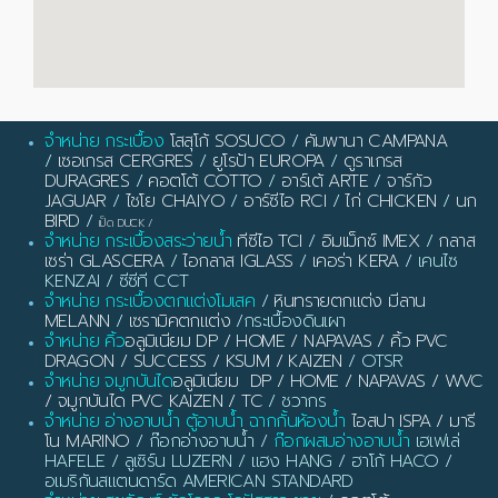
จำหน่าย กระเบื้อง
โสสุโก้ SOSUCO
/
คัมพานา CAMPANA
/
เซอเกรส CERGRES
/
ยูโรป้า EUROPA
/
ดูราเกรส
DURAGRES
/
คอตโต้ COTTO
/
อาร์เต้ ARTE
/
จาร์กัว
JAGUAR
/
ไชโย CHAIYO
/
อาร์ซีไอ RCI
/
ไก่ CHICKEN
/
นก
BIRD
/
เป็ด DUCK
/
จำหน่าย กระเบื้องสระว่ายน้ำ
ทีซีไอ TCI
/
อิมเม็กซ์ IMEX
/
กลาส
เซร่า GLASCERA
/
ไอกลาส IGLASS
/
เคอร่า KERA
/ เคนไซ
KENZAI / ซีซีที CCT
จำหน่าย กระเบื้องตกแต่งโมเสค
/
หินทรายตกแต่ง มีลาน
MELANN
/
เซรามิคตกแต่ง
/กระเบื้องดินเผา
จำหน่าย คิ้ว
อลูมิเนียม DP / HOME / NAPAVAS / คิ้ว PVC
DRAGON / SUCCESS / KSUM / KAIZEN
/ OTSR
จำหน่าย จมูกบันได
อลูมิเนียม DP / HOME / NAPAVAS / WVC
/ จมูกบันได PVC KAIZEN / TC
/ ชวากร
จำหน่าย อ่างอาบน้ำ ตู้อาบน้ำ ฉากกั้นห้องน้ำ
ไอสปา ISPA / มารี
โน MARINO
/ ก๊อกอ่างอาบน้ำ /
ก๊อกผสมอ่างอาบน้ำ
เฮเฟเล่
HAFELE / ลูเซิร์น LUZERN / แฮง HANG / ฮาโก้ HACO /
อเมริกันสแตนดาร์ด AMERICAN STANDARD