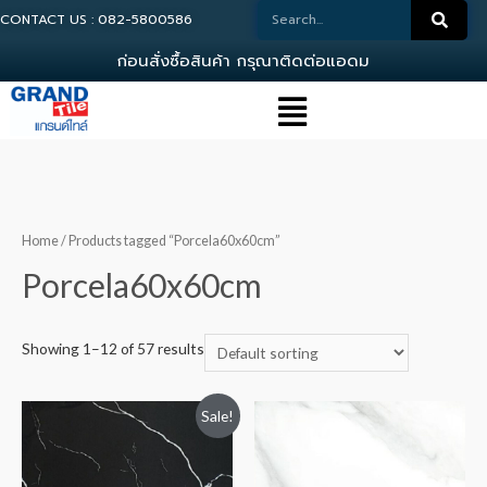
CONTACT US : 082-5800586
ก
อ
น
ส
ง
ซ
อ
ส
น
ค
า
ก
ร
ณ
า
ต
ด
ต
อ
แ
อ
ด
ม
น
0
Home
/ Products tagged “Porcela60x60cm”
Porcela60x60cm
Showing 1–12 of 57 results
Sale!