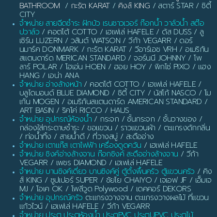
BATHROOM
/
กะรัต KARAT
/
คิงส์ KING
/ สตาร์ STAR / ซิตี้
CITY
จำหน่าย สายฉีดชำระ ฝักบัว เรนชาวเวอร์ ก๊อกน้ำ วาล์วน้ำ สต๊อ
ปวาล์ว
/ คอตโต้ COTTO / เฮเฟเล่ HAFELE / ดัส DUSS / ลู
เซิร์น LUZERN / วสันต์ WATSON / วีก้า VEGARR / ดอร์
นมาร์ค DONMARK / กะรัต KARAT / วีอาร์เอช VRH / อเมริกัน
สแตนดาร์ด MERICAN STANDARD / จอร์นนี JOHNNY / โพ
ลาร์ POLAR / โฮเอ่น HOEN / ฮอย HOY / พิกโซ่ PIXO / แฮง
HANG / เอน่า ANA
จำหน่าย อ่างล้างหน้า
/ คอตโต้ COTTO / เฮเฟเล่ HAFELE /
บลูไดมอนด์ BLUE DIAMOND / ซิตี้ CITY / นัสโก้ NASCO / โม
เก้น MOGEN / อเมริกันสแตนดาร์ด AMERICAN STANDARD /
ART BASIN / ริคโค่ RICCO / HAUS
จำหน่าย อุปกรณ์ห้องน้ำ
/ กระจก / ชั้นกระจก / ชั้นวางของ /
กล่องใส่กระดาษชำระ / ขอแขวน / ราวแขวนผ้า / ตะแกรงดักกลิ่น
/ ท่อน้ำทิ้ง / สายน้ำดี / ที่วางสบู่ / สะดืออ่าง
จำหน่าย เตาแก๊ส เตาไฟฟ้า เครื่องดูดควัน
/ เฮเฟเล่ HAFELE
จำหน่าย ซิงค์อ่างล้างจาน ก๊อกซิงค์ สะดืออ่างล้างจาน
/ วีก้า
VEGARR / เพชร DIAMOND / เฮเฟเล่ HAFELE
จำหน่าย บานซิงค์เดี่ยว บานซิงค์คู่ ตู้ตั้งพื้นครัว ตู้แขวนครัว
/ คิง
ส์ KING / ซูปเปอร์ SUPER / ชัยโย CHAIYO / เจเอฟ JF / เอ็มเจ
MJ / โอเค OK / โพลีวูด Polywood / เดคคอร์ DEKORS
จำหน่าย อุปกรณ์ครัว
ตะแกรงวางจาน ตะแกรงวางผลไม้ ที่แขวน
แก้วไวน์ / เฮเฟเล่ HAFELE / วีก้า VEGARR
จำหน่าย ประตู ประตูห้องน้ำ ประตูPVC ประตูUPVC ประตูไม้