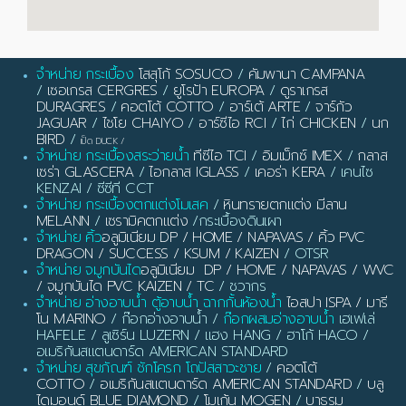
จำหน่าย กระเบื้อง
โสสุโก้ SOSUCO
/
คัมพานา CAMPANA
/
เซอเกรส CERGRES
/
ยูโรป้า EUROPA
/
ดูราเกรส
DURAGRES
/
คอตโต้ COTTO
/
อาร์เต้ ARTE
/
จาร์กัว
JAGUAR
/
ไชโย CHAIYO
/
อาร์ซีไอ RCI
/
ไก่ CHICKEN
/
นก
BIRD
/
เป็ด DUCK
/
จำหน่าย กระเบื้องสระว่ายน้ำ
ทีซีไอ TCI
/
อิมเม็กซ์ IMEX
/
กลาส
เซร่า GLASCERA
/
ไอกลาส IGLASS
/
เคอร่า KERA
/ เคนไซ
KENZAI / ซีซีที CCT
จำหน่าย กระเบื้องตกแต่งโมเสค
/
หินทรายตกแต่ง มีลาน
MELANN
/
เซรามิคตกแต่ง
/กระเบื้องดินเผา
จำหน่าย คิ้ว
อลูมิเนียม DP / HOME / NAPAVAS / คิ้ว PVC
DRAGON / SUCCESS / KSUM / KAIZEN
/ OTSR
จำหน่าย จมูกบันได
อลูมิเนียม DP / HOME / NAPAVAS / WVC
/ จมูกบันได PVC KAIZEN / TC
/ ชวากร
จำหน่าย อ่างอาบน้ำ ตู้อาบน้ำ ฉากกั้นห้องน้ำ
ไอสปา ISPA / มารี
โน MARINO
/ ก๊อกอ่างอาบน้ำ /
ก๊อกผสมอ่างอาบน้ำ
เฮเฟเล่
HAFELE / ลูเซิร์น LUZERN / แฮง HANG / ฮาโก้ HACO /
อเมริกันสแตนดาร์ด AMERICAN STANDARD
จำหน่าย สุขภัณฑ์ ชักโครก โถปัสสาวะชาย
/
คอตโต้
COTTO
/
อเมริกันสแตนดาร์ด AMERICAN STANDARD
/
บลู
ไดมอนด์ BLUE DIAMOND
/
โมเก้น MOGEN
/
บาธรูม