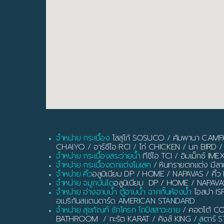
จำหน่าย กระเบื้อง
โสสุโก้ SOSUCO
/
คัมพานา CAM
CHAIYO
/
อาร์ซีไอ RCI
/
ไก่ CHICKEN
/
นก BIRD
/
จำหน่าย กระเบื้องสระว่ายน้ำ
ทีซีไอ TCI
/
อิมเม็กซ์ IME
จำหน่าย กระเบื้องตกแต่งโมเสค
/
หินทรายตกแต่ง มี
จำหน่าย คิ้ว
อลูมิเนียม DP / HOME / NAPAVAS / ค
จำหน่าย จมูกบันได
อลูมิเนียม DP / HOME / NAPAVA
จำหน่าย อ่างอาบน้ำ ตู้อาบน้ำ ฉากกั้นห้องน้ำ
ไอสปา IS
อเมริกันสแตนดาร์ด AMERICAN STANDARD
จำหน่าย สุขภัณฑ์ ชักโครก โถปัสสาวะชาย
/
คอตโต้ C
BATHROOM
/
กะรัต KARAT
/
คิงส์ KING
/ สตาร์ ST