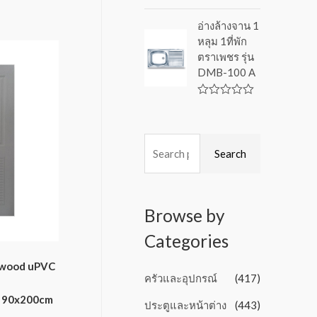
f
R
5
a
อ่างล้างจาน 1
t
หลุม 1ที่พัก
e
d
ตราเพชร รุ่น
0
DMB-100 A
o
u
t
o
R
f
a
5
t
e
d
Search
0
o
u
t
o
Browse by
f
5
Categories
ywood uPVC
ครัวและอุปกรณ์
(417)
า 90x200cm
ประตูและหน้าต่าง
(443)