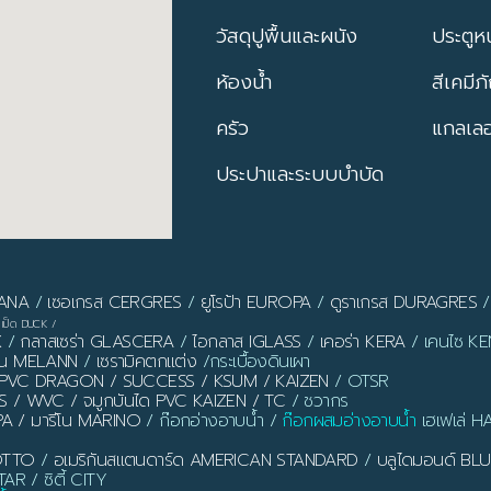
วัสดุปูพื้นและผนัง
ประตูหน
ห้องน้ำ
สีเคมีภ
ครัว
แกลเลอร
ประปาและระบบบำบัด
PANA
/
เซอเกรส CERGRES
/
ยูโรป้า EUROPA
/
ดูราเกรส DURAGRES
เป็ด DUCK
/
X
/
กลาสเซร่า GLASCERA
/
ไอกลาส IGLASS
/
เคอร่า KERA
/ เคนไซ KEN
ลาน MELANN
/
เซรามิคตกแต่ง
/กระเบื้องดินเผา
ิ้ว PVC DRAGON / SUCCESS / KSUM / KAIZEN
/ OTSR
S / WVC / จมูกบันได PVC KAIZEN / TC
/ ชวากร
PA / มารีโน MARINO
/ ก๊อกอ่างอาบน้ำ /
ก๊อกผสมอ่างอาบน้ำ
เฮเฟเล่ H
OTTO
/
อเมริกันสแตนดาร์ด AMERICAN STANDARD
/
บลูไดมอนด์ B
AR / ซิตี้ CITY