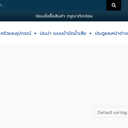
ก
อ
น
ส
ง
ซ
อ
ส
น
ค
า
ก
ร
ณ
า
ต
ด
ต
อ
แ
อ
ด
ม
ครัวและอุปกรณ์
ประปา ระบบบำบัดน้ำเสีย
ประตูและหน้าต่าง