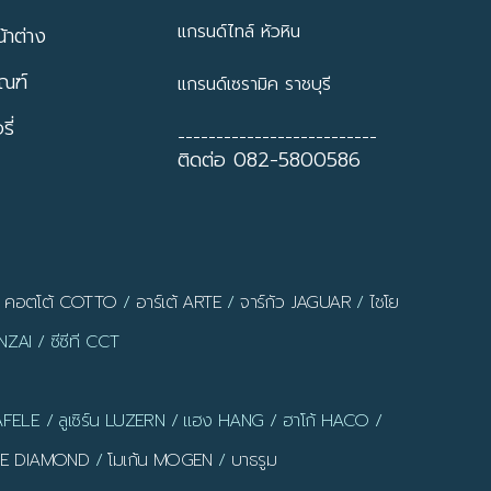
แกรนด์ไทล์ หัวหิน
้าต่าง
ัณฑ์
แกรนด์เซรามิค ราชบุรี
ี่
--------------------------
ติดต่อ 082-5800586
/
คอตโต้ COTTO
/
อาร์เต้ ARTE
/
จาร์กัว JAGUAR
/
ไชโย
ZAI / ซีซีที CCT
AFELE / ลูเซิร์น LUZERN / แฮง HANG / ฮาโก้ HACO /
LUE DIAMOND
/
โมเก้น MOGEN
/
บาธรูม