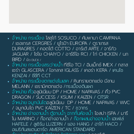
จำหน่าย กระเบื้อง
โสสุโก้ SOSUCO
/
คัมพานา CAMPANA
/
เซอเกรส CERGRES
/
ยูโรป้า EUROPA
/
ดูราเกรส
DURAGRES
/
คอตโต้ COTTO
/
อาร์เต้ ARTE
/
จาร์กัว
JAGUAR
/
ไชโย CHAIYO
/
อาร์ซีไอ RCI
/
ไก่ CHICKEN
/
นก
BIRD
/
เป็ด DUCK
/
จำหน่าย กระเบื้องสระว่ายน้ำ
ทีซีไอ TCI
/
อิมเม็กซ์ IMEX
/
กลาส
เซร่า GLASCERA
/
ไอกลาส IGLASS
/
เคอร่า KERA
/ เคนไซ
KENZAI / ซีซีที CCT
จำหน่าย กระเบื้องตกแต่งโมเสค
/
หินทรายตกแต่ง มีลาน
MELANN
/
เซรามิคตกแต่ง
/กระเบื้องดินเผา
จำหน่าย คิ้ว
อลูมิเนียม DP / HOME / NAPAVAS / คิ้ว PVC
DRAGON / SUCCESS / KSUM / KAIZEN
/ OTSR
จำหน่าย จมูกบันได
อลูมิเนียม DP / HOME / NAPAVAS / WVC
/ จมูกบันได PVC KAIZEN / TC
/ ชวากร
จำหน่าย อ่างอาบน้ำ ตู้อาบน้ำ ฉากกั้นห้องน้ำ
ไอสปา ISPA / มารี
โน MARINO
/ ก๊อกอ่างอาบน้ำ /
ก๊อกผสมอ่างอาบน้ำ
เฮเฟเล่
HAFELE / ลูเซิร์น LUZERN / แฮง HANG / ฮาโก้ HACO /
อเมริกันสแตนดาร์ด AMERICAN STANDARD