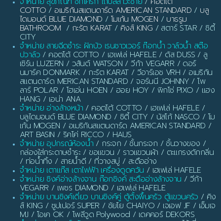
จำหน่าย สุขภัณฑ์ ชักโครก โถปัสสาวะชาย
/
คอตโต้
COTTO
/
อเมริกันสแตนดาร์ด AMERICAN STANDARD
/
บลู
ไดมอนด์ BLUE DIAMOND
/
โมเก้น MOGEN
/
บาธรูม
BATHROOM
/
กะรัต KARAT
/
คิงส์ KING
/ สตาร์ STAR / ซิตี้
CITY
จำหน่าย สายฉีดชำระ ฝักบัว เรนชาวเวอร์ ก๊อกน้ำ วาล์วน้ำ สต๊อ
ปวาล์ว
/ คอตโต้ COTTO / เฮเฟเล่ HAFELE / ดัส DUSS / ลู
เซิร์น LUZERN / วสันต์ WATSON / วีก้า VEGARR / ดอร์
นมาร์ค DONMARK / กะรัต KARAT / วีอาร์เอช VRH / อเมริกัน
สแตนดาร์ด MERICAN STANDARD / จอร์นนี JOHNNY / โพ
ลาร์ POLAR / โฮเอ่น HOEN / ฮอย HOY / พิกโซ่ PIXO / แฮง
HANG / เอน่า ANA
จำหน่าย อ่างล้างหน้า
/ คอตโต้ COTTO / เฮเฟเล่ HAFELE /
บลูไดมอนด์ BLUE DIAMOND / ซิตี้ CITY / นัสโก้ NASCO / โม
เก้น MOGEN / อเมริกันสแตนดาร์ด AMERICAN STANDARD /
ART BASIN / ริคโค่ RICCO / HAUS
จำหน่าย อุปกรณ์ห้องน้ำ
/ กระจก / ชั้นกระจก / ชั้นวางของ /
กล่องใส่กระดาษชำระ / ขอแขวน / ราวแขวนผ้า / ตะแกรงดักกลิ่น
/ ท่อน้ำทิ้ง / สายน้ำดี / ที่วางสบู่ / สะดืออ่าง
จำหน่าย เตาแก๊ส เตาไฟฟ้า เครื่องดูดควัน
/ เฮเฟเล่ HAFELE
จำหน่าย ซิงค์อ่างล้างจาน ก๊อกซิงค์ สะดืออ่างล้างจาน
/ วีก้า
VEGARR / เพชร DIAMOND / เฮเฟเล่ HAFELE
จำหน่าย บานซิงค์เดี่ยว บานซิงค์คู่ ตู้ตั้งพื้นครัว ตู้แขวนครัว
/ คิง
ส์ KING / ซูปเปอร์ SUPER / ชัยโย CHAIYO / เจเอฟ JF / เอ็มเจ
MJ / โอเค OK / โพลีวูด Polywood / เดคคอร์ DEKORS