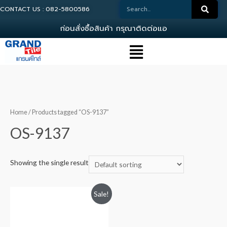
CONTACT US : 082-5800586
ก
อ
น
ส
ง
ซ
อ
ส
น
ค
า
ก
ร
ณ
า
ต
ด
ต
อ
แ
อ
ด
ม
Home
/ Products tagged “OS-9137”
OS-9137
Showing the single result
Sale!