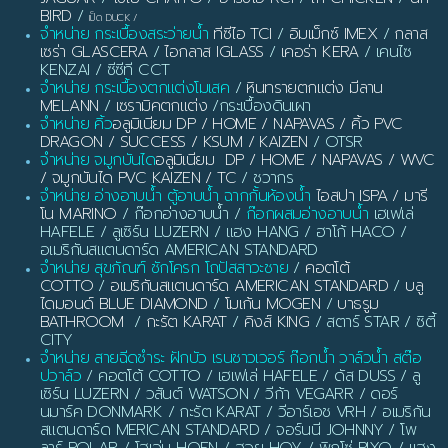
BIRD
/
เป็ด DUCK
/
จำหน่าย กระเบื้องสระว่ายน้ำ
ทีซีไอ TCI
/
อิมเม็กซ์ IMEX
/
กลาส
เซร่า GLASCERA
/
ไอกลาส IGLASS
/
เคอร่า KERA
/ เคนไซ
KENZAI / ซีซีที CCT
จำหน่าย กระเบื้องตกแต่งโมเสค
/
หินทรายตกแต่ง มีลาน
MELANN
/
เซรามิคตกแต่ง
/กระเบื้องดินเผา
จำหน่าย คิ้ว
อลูมิเนียม DP / HOME / NAPAVAS / คิ้ว PVC
DRAGON / SUCCESS / KSUM / KAIZEN
/ OTSR
จำหน่าย จมูกบันได
อลูมิเนียม DP / HOME / NAPAVAS / WVC
/ จมูกบันได PVC KAIZEN / TC
/ ชวากร
จำหน่าย อ่างอาบน้ำ ตู้อาบน้ำ ฉากกั้นห้องน้ำ
ไอสปา ISPA / มารี
โน MARINO
/ ก๊อกอ่างอาบน้ำ /
ก๊อกผสมอ่างอาบน้ำ
เฮเฟเล่
HAFELE / ลูเซิร์น LUZERN / แฮง HANG / ฮาโก้ HACO /
อเมริกันสแตนดาร์ด AMERICAN STANDARD
จำหน่าย สุขภัณฑ์ ชักโครก โถปัสสาวะชาย
/
คอตโต้
COTTO
/
อเมริกันสแตนดาร์ด AMERICAN STANDARD
/
บลู
ไดมอนด์ BLUE DIAMOND
/
โมเก้น MOGEN
/
บาธรูม
BATHROOM
/
กะรัต KARAT
/
คิงส์ KING
/ สตาร์ STAR / ซิตี้
CITY
จำหน่าย สายฉีดชำระ ฝักบัว เรนชาวเวอร์ ก๊อกน้ำ วาล์วน้ำ สต๊อ
ปวาล์ว
/ คอตโต้ COTTO / เฮเฟเล่ HAFELE / ดัส DUSS / ลู
เซิร์น LUZERN / วสันต์ WATSON / วีก้า VEGARR / ดอร์
นมาร์ค DONMARK / กะรัต KARAT / วีอาร์เอช VRH / อเมริกัน
สแตนดาร์ด MERICAN STANDARD / จอร์นนี JOHNNY / โพ
ลาร์ POLAR / โฮเอ่น HOEN / ฮอย HOY / พิกโซ่ PIXO / แฮง