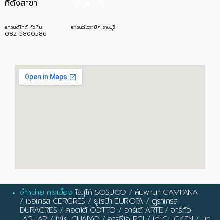
ที่ตั้งสาขา
ที่ตั้งสาขา
แกรนด์ไทล์ หัวหิน
แกรนด์เซรามิค ราชบุรี
082-5800586
จำหน่าย กระเบื้อง
โสสุโก้ SOSUCO
/
คัมพานา CAMPANA
/
เซอเกรส CERGRES
/
ยูโรป้า EUROPA
/
ดูราเกรส
DURAGRES
/
คอตโต้ COTTO
/
อาร์เต้ ARTE
/
จาร์กัว
JAGUAR
/
ไชโย CHAIYO
/
อาร์ซีไอ RCI
/
ไก่ CHICKEN
/
นก