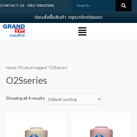
CONTACT US : 082-5800586
ก
อ
น
ส
ง
ซ
อ
ส
น
ค
า
ก
ร
ณ
า
ต
ด
ต
อ
แ
อ
ด
ม
Home
/ Products tagged “O2Sseries”
O2Sseries
Showing all 4 results