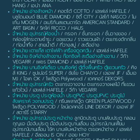
HANG / เอน่า ANA
จำหน่าย อ่างล้างหน้า
/ คอตโต้ COTTO / เฮเฟเล่ HAFELE /
บลูไดมอนด์ BLUE DIAMOND / ซิตี้ CITY / นัสโก้ NASCO / โม
เก้น MOGEN / อเมริกันสแตนดาร์ด AMERICAN STANDARD /
ART BASIN / ริคโค่ RICCO / HAUS
จำหน่าย อุปกรณ์ห้องน้ำ
/ กระจก / ชั้นกระจก / ชั้นวางของ /
กล่องใส่กระดาษชำระ / ขอแขวน / ราวแขวนผ้า / ตะแกรงดักกลิ่น
/ ท่อน้ำทิ้ง / สายน้ำดี / ที่วางสบู่ / สะดืออ่าง
จำหน่าย เตาแก๊ส เตาไฟฟ้า เครื่องดูดควัน
/ เฮเฟเล่ HAFELE
จำหน่าย ซิงค์อ่างล้างจาน ก๊อกซิงค์ สะดืออ่างล้างจาน
/ วีก้า
VEGARR / เพชร DIAMOND / เฮเฟเล่ HAFELE
จำหน่าย บานซิงค์เดี่ยว บานซิงค์คู่ ตู้ตั้งพื้นครัว ตู้แขวนครัว
/ คิง
ส์ KING / ซูปเปอร์ SUPER / ชัยโย CHAIYO / เจเอฟ JF / เอ็มเจ
MJ / โอเค OK / โพลีวูด Polywood / เดคคอร์ DEKORS
จำหน่าย อุปกรณ์ครัว
ตะแกรงวางจาน ตะแกรงวางผลไม้ ที่แขวน
แก้วไวน์ / เฮเฟเล่ HAFELE / วีก้า VEGARR
จำหน่าย ประตู ประตูห้องน้ำ ประตูPVC ประตูUPVC ประตูไม้
สังเคราะห์ วงกบประตู
/ กรีนพลาสวู๊ด GREEN PLASTWOOD /
โพลีวูด POLYWOOD / ไลน์เดคคอร์ LINE DEKOR / เจเอฟ JF
/ สตาร์รี่ STARRY
จำหน่าย อุปกรณ์ประตู หน้าต่าง
ลูกบิดประตู บานพับประตู กลอน
กุญแจ มือจับประตู มือจับประตูบานเลื่อน อุปกรณ์บานเฟี้ยม
อุปกรณ์บานเลื่อน โช้ค บานพับหน้าต่าง ตะขอหน้าต่าง / เฮเฟเล่
HAFELE / อีสออน IS ON / ฮอย HOY