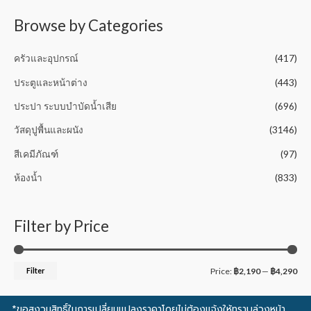
o
f
5
Browse by Categories
ครัวและอุปกรณ์
(417)
ประตูและหน้าต่าง
(443)
ประปา ระบบบำบัดน้ำเสีย
(696)
วัสดุปูพื้นและผนัง
(3146)
สีเคมีภัณฑ์
(97)
ห้องน้ำ
(833)
Filter by Price
Filter
Price:
฿2,190
—
฿4,290
*ขอสงวนสิทธิ์ในการเปลี่ยนแปลงราคาโดยไม่ต้องแจ้งให้ทราบล่วงหน้า