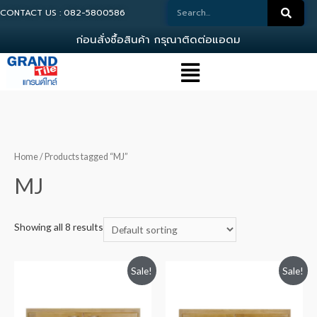
CONTACT US : 082-5800586
ก
อ
น
ส
ง
ซ
อ
ส
น
ค
า
ก
ร
ณ
า
ต
ด
ต
อ
แ
อ
ด
ม
น
Home
/ Products tagged “MJ”
MJ
Showing all 8 results
Sale!
Sale!