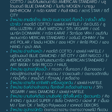
COTTO
/
อเมริกันสแตนดาร์ด AMERICAN STANDARD
/
บลู
ไดมอนด์ BLUE DIAMOND
/
โมเก้น MOGEN
/
บาธรูม
BATHROOM
/
กะรัต KARAT
/
คิงส์ KING
/ สตาร์ STAR / ซิตี้
CITY
จำหน่าย สายฉีดชำระ ฝักบัว เรนชาวเวอร์ ก๊อกน้ำ วาล์วน้ำ สต๊อ
ปวาล์ว
/ คอตโต้ COTTO / เฮเฟเล่ HAFELE / ดัส DUSS / ลู
เซิร์น LUZERN / วสันต์ WATSON / วีก้า VEGARR / ดอร์
นมาร์ค DONMARK / กะรัต KARAT / วีอาร์เอช VRH / อเมริกัน
สแตนดาร์ด MERICAN STANDARD / จอร์นนี JOHNNY / โพ
ลาร์ POLAR / โฮเอ่น HOEN / ฮอย HOY / พิกโซ่ PIXO / แฮง
HANG / เอน่า ANA
จำหน่าย อ่างล้างหน้า
/ คอตโต้ COTTO / เฮเฟเล่ HAFELE /
บลูไดมอนด์ BLUE DIAMOND / ซิตี้ CITY / นัสโก้ NASCO / โม
เก้น MOGEN / อเมริกันสแตนดาร์ด AMERICAN STANDARD /
ART BASIN / ริคโค่ RICCO / HAUS
จำหน่าย อุปกรณ์ห้องน้ำ
/ กระจก / ชั้นกระจก / ชั้นวางของ /
กล่องใส่กระดาษชำระ / ขอแขวน / ราวแขวนผ้า / ตะแกรงดักกลิ่น
/ ท่อน้ำทิ้ง / สายน้ำดี / ที่วางสบู่ / สะดืออ่าง
จำหน่าย เตาแก๊ส เตาไฟฟ้า เครื่องดูดควัน
/ เฮเฟเล่ HAFELE
จำหน่าย ซิงค์อ่างล้างจาน ก๊อกซิงค์ สะดืออ่างล้างจาน
/ วีก้า
VEGARR / เพชร DIAMOND / เฮเฟเล่ HAFELE
จำหน่าย บานซิงค์เดี่ยว บานซิงค์คู่ ตู้ตั้งพื้นครัว ตู้แขวนครัว
/ คิง
ส์ KING / ซูปเปอร์ SUPER / ชัยโย CHAIYO / เจเอฟ JF / เอ็มเจ
MJ / โอเค OK / โพลีวูด Polywood / เดคคอร์ DEKORS
จำหน่าย อุปกรณ์ครัว
ตะแกรงวางจาน ตะแกรงวางผลไม้ ที่แขวน