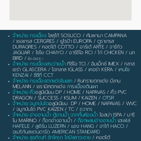
จำหน่าย กระเบื้อง
โสสุโก้ SOSUCO
/
คัมพานา CAMPANA
/
เซอเกรส CERGRES
/
ยูโรป้า EUROPA
/
ดูราเกรส
DURAGRES
/
คอตโต้ COTTO
/
อาร์เต้ ARTE
/
จาร์กัว
JAGUAR
/
ไชโย CHAIYO
/
อาร์ซีไอ RCI
/
ไก่ CHICKEN
/
นก
BIRD
/
เป็ด DUCK
/
จำหน่าย กระเบื้องสระว่ายน้ำ
ทีซีไอ TCI
/
อิมเม็กซ์ IMEX
/
กลาส
เซร่า GLASCERA
/
ไอกลาส IGLASS
/
เคอร่า KERA
/ เคนไซ
KENZAI / ซีซีที CCT
จำหน่าย กระเบื้องตกแต่งโมเสค
/
หินทรายตกแต่ง มีลาน
MELANN
/
เซรามิคตกแต่ง
/กระเบื้องดินเผา
จำหน่าย คิ้ว
อลูมิเนียม DP / HOME / NAPAVAS / คิ้ว PVC
DRAGON / SUCCESS / KSUM / KAIZEN
/ OTSR
จำหน่าย จมูกบันได
อลูมิเนียม DP / HOME / NAPAVAS / WVC
/ จมูกบันได PVC KAIZEN / TC
/ ชวากร
จำหน่าย อ่างอาบน้ำ ตู้อาบน้ำ ฉากกั้นห้องน้ำ
ไอสปา ISPA / มารี
โน MARINO
/ ก๊อกอ่างอาบน้ำ /
ก๊อกผสมอ่างอาบน้ำ
เฮเฟเล่
HAFELE / ลูเซิร์น LUZERN / แฮง HANG / ฮาโก้ HACO /
อเมริกันสแตนดาร์ด AMERICAN STANDARD
จำหน่าย สุขภัณฑ์ ชักโครก โถปัสสาวะชาย
/
คอตโต้