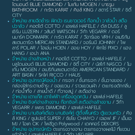
ไดมอนด์ BLUE DIAMOND
/
โมเก้น MOGEN
/
บาธรูม
BATHROOM
/
กะรัต KARAT
/
คิงส์ KING
/ สตาร์ STAR / ซิตี้
CITY
จำหน่าย สายฉีดชำระ ฝักบัว เรนชาวเวอร์ ก๊อกน้ำ วาล์วน้ำ สต๊อ
ปวาล์ว
/ คอตโต้ COTTO / เฮเฟเล่ HAFELE / ดัส DUSS / ลู
เซิร์น LUZERN / วสันต์ WATSON / วีก้า VEGARR / ดอร์
นมาร์ค DONMARK / กะรัต KARAT / วีอาร์เอช VRH / อเมริกัน
สแตนดาร์ด MERICAN STANDARD / จอร์นนี JOHNNY / โพ
ลาร์ POLAR / โฮเอ่น HOEN / ฮอย HOY / พิกโซ่ PIXO / แฮง
HANG / เอน่า ANA
จำหน่าย อ่างล้างหน้า
/ คอตโต้ COTTO / เฮเฟเล่ HAFELE /
บลูไดมอนด์ BLUE DIAMOND / ซิตี้ CITY / นัสโก้ NASCO / โม
เก้น MOGEN / อเมริกันสแตนดาร์ด AMERICAN STANDARD /
ART BASIN / ริคโค่ RICCO / HAUS
จำหน่าย อุปกรณ์ห้องน้ำ
/ กระจก / ชั้นกระจก / ชั้นวางของ /
กล่องใส่กระดาษชำระ / ขอแขวน / ราวแขวนผ้า / ตะแกรงดักกลิ่น
/ ท่อน้ำทิ้ง / สายน้ำดี / ที่วางสบู่ / สะดืออ่าง
จำหน่าย เตาแก๊ส เตาไฟฟ้า เครื่องดูดควัน
/ เฮเฟเล่ HAFELE
จำหน่าย ซิงค์อ่างล้างจาน ก๊อกซิงค์ สะดืออ่างล้างจาน
/ วีก้า
VEGARR / เพชร DIAMOND / เฮเฟเล่ HAFELE
จำหน่าย บานซิงค์เดี่ยว บานซิงค์คู่ ตู้ตั้งพื้นครัว ตู้แขวนครัว
/ คิง
ส์ KING / ซูปเปอร์ SUPER / ชัยโย CHAIYO / เจเอฟ JF / เอ็มเจ
MJ / โอเค OK / โพลีวูด Polywood / เดคคอร์ DEKORS
จำหน่าย อุปกรณ์ครัว
ตะแกรงวางจาน ตะแกรงวางผลไม้ ที่แขวน
แก้วไวน์ / เฮเฟเล่ HAFELE / วีก้า VEGARR