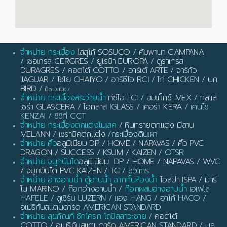
จำหน่าย กระเบื้อง
โสสุโก้ SOSUCO
/
คัมพานา CAMPANA
/
เซอเกรส CERGRES
/
ยูโรป้า EUROPA
/
ดูราเกรส
DURAGRES
/
คอตโต้ COTTO
/
อาร์เต้ ARTE
/
จาร์กัว
JAGUAR
/
ไชโย CHAIYO
/
อาร์ซีไอ RCI
/
ไก่ CHICKEN
/
นก
BIRD
/
เป็ด DUCK
/
จำหน่าย กระเบื้องสระว่ายน้ำ
ทีซีไอ TCI
/
อิมเม็กซ์ IMEX
/
กลาส
เซร่า GLASCERA
/
ไอกลาส IGLASS
/
เคอร่า KERA
/ เคนไซ
KENZAI / ซีซีที CCT
จำหน่าย กระเบื้องตกแต่งโมเสค
/
หินทรายตกแต่ง มีลาน
MELANN
/
เซรามิคตกแต่ง
/กระเบื้องดินเผา
จำหน่าย คิ้ว
อลูมิเนียม DP / HOME / NAPAVAS / คิ้ว PVC
DRAGON / SUCCESS / KSUM / KAIZEN
/ OTSR
จำหน่าย จมูกบันได
อลูมิเนียม DP / HOME / NAPAVAS / WVC
/ จมูกบันได PVC KAIZEN / TC
/ ชวากร
จำหน่าย อ่างอาบน้ำ ตู้อาบน้ำ ฉากกั้นห้องน้ำ
ไอสปา ISPA / มารี
โน MARINO
/ ก๊อกอ่างอาบน้ำ /
ก๊อกผสมอ่างอาบน้ำ
เฮเฟเล่
HAFELE / ลูเซิร์น LUZERN / แฮง HANG / ฮาโก้ HACO /
อเมริกันสแตนดาร์ด AMERICAN STANDARD
จำหน่าย สุขภัณฑ์ ชักโครก โถปัสสาวะชาย
/
คอตโต้
COTTO
/
อเมริกันสแตนดาร์ด AMERICAN STANDARD
/
บลู