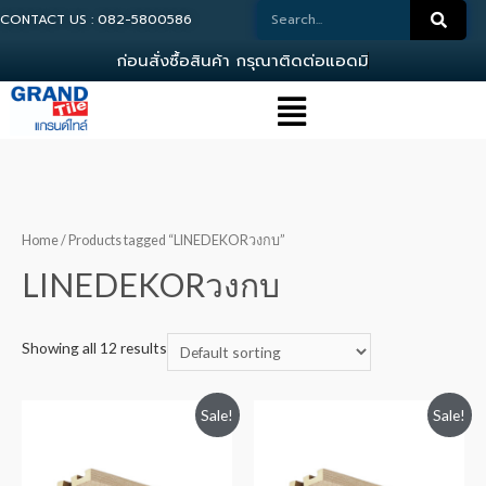
CONTACT US : 082-5800586
ก
อ
น
ส
ง
ซ
อ
ส
น
ค
า
ก
ร
ณ
า
ต
ด
ต
อ
แ
อ
ด
ม
น
0
Home
/ Products tagged “LINEDEKORวงกบ”
LINEDEKORวงกบ
Showing all 12 results
Sale!
Sale!