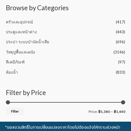
f
5
Browse by Categories
ครัวและอุปกรณ์
(417)
ประตูและหน้าต่าง
(443)
ประปา ระบบบำบัดน้ำเสีย
(696)
วัสดุปูพื้นและผนัง
(3146)
สีเคมีภัณฑ์
(97)
ห้องน้ำ
(833)
Filter by Price
Filter
Price:
฿1,380
—
฿1,440
*ขอสงวนสิทธิ์ในการเปลี่ยนแปลงราคาโดยไม่ต้องแจ้งให้ทราบล่วงหน้า