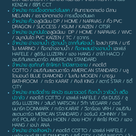
KENZAI / ซีซีที CCT
จำหน่าย กระเบื้องตกแต่งโมเสค
/
หินทรายตกแต่ง มีลาน
MELANN
/
เซรามิคตกแต่ง
/กระเบื้องดินเผา
จำหน่าย คิ้ว
อลูมิเนียม DP / HOME / NAPAVAS / คิ้ว PVC
DRAGON / SUCCESS / KSUM / KAIZEN
/ OTSR
จำหน่าย จมูกบันได
อลูมิเนียม DP / HOME / NAPAVAS / WVC
/ จมูกบันได PVC KAIZEN / TC
/ ชวากร
จำหน่าย อ่างอาบน้ำ ตู้อาบน้ำ ฉากกั้นห้องน้ำ
ไอสปา ISPA / มารี
โน MARINO
/ ก๊อกอ่างอาบน้ำ /
ก๊อกผสมอ่างอาบน้ำ
เฮเฟเล่
HAFELE / ลูเซิร์น LUZERN / แฮง HANG / ฮาโก้ HACO /
อเมริกันสแตนดาร์ด AMERICAN STANDARD
จำหน่าย สุขภัณฑ์ ชักโครก โถปัสสาวะชาย
/
คอตโต้
COTTO
/
อเมริกันสแตนดาร์ด AMERICAN STANDARD
/
บลู
ไดมอนด์ BLUE DIAMOND
/
โมเก้น MOGEN
/
บาธรูม
BATHROOM
/
กะรัต KARAT
/
คิงส์ KING
/ สตาร์ STAR / ซิตี้
CITY
จำหน่าย สายฉีดชำระ ฝักบัว เรนชาวเวอร์ ก๊อกน้ำ วาล์วน้ำ สต๊อ
ปวาล์ว
/ คอตโต้ COTTO / เฮเฟเล่ HAFELE / ดัส DUSS / ลู
เซิร์น LUZERN / วสันต์ WATSON / วีก้า VEGARR / ดอร์
นมาร์ค DONMARK / กะรัต KARAT / วีอาร์เอช VRH / อเมริกัน
สแตนดาร์ด MERICAN STANDARD / จอร์นนี JOHNNY / โพ
ลาร์ POLAR / โฮเอ่น HOEN / ฮอย HOY / พิกโซ่ PIXO / แฮง
HANG / เอน่า ANA
จำหน่าย อ่างล้างหน้า
/ คอตโต้ COTTO / เฮเฟเล่ HAFELE /