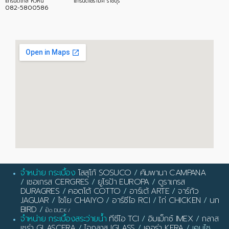
แกรนด์ไทล์ หัวหิน
แกรนด์เซรามิค ราชบุรี
082-5800586
จำหน่าย กระเบื้อง
โสสุโก้ SOSUCO
/
คัมพานา CAMPANA
/
เซอเกรส CERGRES
/
ยูโรป้า EUROPA
/
ดูราเกรส
DURAGRES
/
คอตโต้ COTTO
/
อาร์เต้ ARTE
/
จาร์กัว
JAGUAR
/
ไชโย CHAIYO
/
อาร์ซีไอ RCI
/
ไก่ CHICKEN
/
นก
BIRD
/
เป็ด DUCK
/
จำหน่าย กระเบื้องสระว่ายน้ำ
ทีซีไอ TCI
/
อิมเม็กซ์ IMEX
/
กลาส
เซร่า GLASCERA
/
ไอกลาส IGLASS
/
เคอร่า KERA
/ เคนไซ