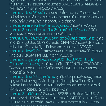
บลูไดมอนด์ BLUE DIAMOND / ซิตี้ CITY / นัสโก้ NASCO / โม
เก้น MOGEN / อเมริกันสแตนดาร์ด AMERICAN STANDARD /
ART BASIN / ริคโค่ RICCO / HAUS
จำหน่าย อุปกรณ์ห้องน้ำ
/ กระจก / ชั้นกระจก / ชั้นวางของ /
กล่องใส่กระดาษชำระ / ขอแขวน / ราวแขวนผ้า / ตะแกรงดักกลิ่น
/ ท่อน้ำทิ้ง / สายน้ำดี / ที่วางสบู่ / สะดืออ่าง
จำหน่าย เตาแก๊ส เตาไฟฟ้า เครื่องดูดควัน
/ เฮเฟเล่ HAFELE
จำหน่าย ซิงค์อ่างล้างจาน ก๊อกซิงค์ สะดืออ่างล้างจาน
/ วีก้า
VEGARR / เพชร DIAMOND / เฮเฟเล่ HAFELE
จำหน่าย บานซิงค์เดี่ยว บานซิงค์คู่ ตู้ตั้งพื้นครัว ตู้แขวนครัว
/ คิง
ส์ KING / ซูปเปอร์ SUPER / ชัยโย CHAIYO / เจเอฟ JF / เอ็มเจ
MJ / โอเค OK / โพลีวูด Polywood / เดคคอร์ DEKORS
จำหน่าย อุปกรณ์ครัว
ตะแกรงวางจาน ตะแกรงวางผลไม้ ที่แขวน
แก้วไวน์ / เฮเฟเล่ HAFELE / วีก้า VEGARR
จำหน่าย ประตู ประตูห้องน้ำ ประตูPVC ประตูUPVC ประตูไม้
สังเคราะห์ วงกบประตู
/ กรีนพลาสวู๊ด GREEN PLASTWOOD /
โพลีวูด POLYWOOD / ไลน์เดคคอร์ LINE DEKOR / เจเอฟ JF
/ สตาร์รี่ STARRY
จำหน่าย อุปกรณ์ประตู หน้าต่าง
ลูกบิดประตู บานพับประตู กลอน
กุญแจ มือจับประตู มือจับประตูบานเลื่อน อุปกรณ์บานเฟี้ยม
อุปกรณ์บานเลื่อน โช้ค บานพับหน้าต่าง ตะขอหน้าต่าง / เฮเฟเล่
HAFELE / อีสออน IS ON / ฮอย HOY
จำหน่าย สี เคมีภัณฑ์
/ สีเบเยอร์ BEGER / สีดูลักซ์ DULUX /
ยาแนวจระเข้ JORAKAY / ยาแนวเวเบอร์ WEBER / ยาแนวไฮเซม
HICEM / ยาแนวเดฟโก้ DAVCO / ยาแนวสระว่ายน้ำ / ปูนกาว