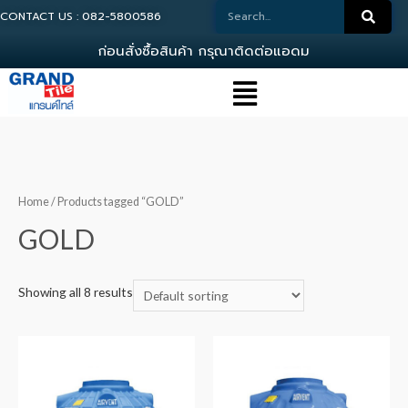
CONTACT US : 082-5800586
ก
อ
น
ส
ง
ซ
อ
ส
น
ค
า
ก
ร
ณ
า
ต
ด
ต
อ
แ
อ
ด
ม
น
Home
/ Products tagged “GOLD”
GOLD
Showing all 8 results