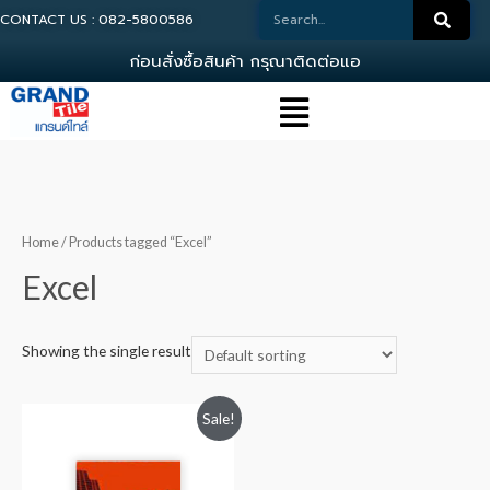
CONTACT US : 082-5800586
ก
อ
น
ส
ง
ซ
อ
ส
น
ค
า
ก
ร
ณ
า
ต
ด
ต
อ
แ
อ
ด
ม
Home
/ Products tagged “Excel”
Excel
Showing the single result
Sale!