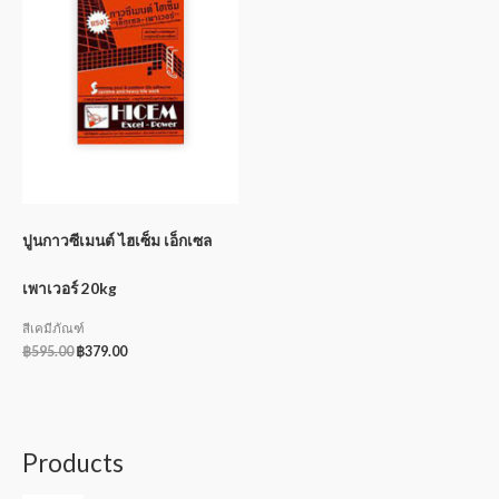
ปูนกาวซีเมนต์ ไฮเซ็ม เอ็กเซล
เพาเวอร์ 20kg
สีเคมีภัณฑ์
฿
595.00
฿
379.00
Products