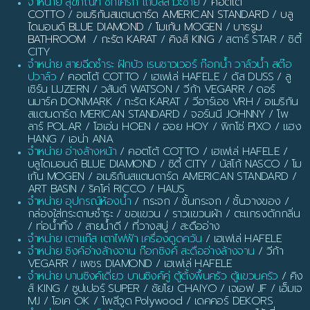
จำหน่าย สุขภัณฑ์ ชักโครก โถปัสสาวะชาย
/
คอตโต้
COTTO
/
อเมริกันสแตนดาร์ด AMERICAN STANDARD
/
บลู
ไดมอนด์ BLUE DIAMOND
/
โมเก้น MOGEN
/
บาธรูม
BATHROOM
/
กะรัต KARAT
/
คิงส์ KING
/ สตาร์ STAR / ซิตี้
CITY
จำหน่าย สายฉีดชำระ ฝักบัว เรนชาวเวอร์ ก๊อกน้ำ วาล์วน้ำ สต๊อ
ปวาล์ว
/ คอตโต้ COTTO / เฮเฟเล่ HAFELE / ดัส DUSS / ลู
เซิร์น LUZERN / วสันต์ WATSON / วีก้า VEGARR / ดอร์
นมาร์ค DONMARK / กะรัต KARAT / วีอาร์เอช VRH / อเมริกัน
สแตนดาร์ด MERICAN STANDARD / จอร์นนี JOHNNY / โพ
ลาร์ POLAR / โฮเอ่น HOEN / ฮอย HOY / พิกโซ่ PIXO / แฮง
HANG / เอน่า ANA
จำหน่าย อ่างล้างหน้า
/ คอตโต้ COTTO / เฮเฟเล่ HAFELE /
บลูไดมอนด์ BLUE DIAMOND / ซิตี้ CITY / นัสโก้ NASCO / โม
เก้น MOGEN / อเมริกันสแตนดาร์ด AMERICAN STANDARD /
ART BASIN / ริคโค่ RICCO / HAUS
จำหน่าย อุปกรณ์ห้องน้ำ
/ กระจก / ชั้นกระจก / ชั้นวางของ /
กล่องใส่กระดาษชำระ / ขอแขวน / ราวแขวนผ้า / ตะแกรงดักกลิ่น
/ ท่อน้ำทิ้ง / สายน้ำดี / ที่วางสบู่ / สะดืออ่าง
จำหน่าย เตาแก๊ส เตาไฟฟ้า เครื่องดูดควัน
/ เฮเฟเล่ HAFELE
จำหน่าย ซิงค์อ่างล้างจาน ก๊อกซิงค์ สะดืออ่างล้างจาน
/ วีก้า
VEGARR / เพชร DIAMOND / เฮเฟเล่ HAFELE
จำหน่าย บานซิงค์เดี่ยว บานซิงค์คู่ ตู้ตั้งพื้นครัว ตู้แขวนครัว
/ คิง
ส์ KING / ซูปเปอร์ SUPER / ชัยโย CHAIYO / เจเอฟ JF / เอ็มเจ
MJ / โอเค OK / โพลีวูด Polywood / เดคคอร์ DEKORS