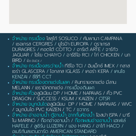
จำหน่าย กระเบื้อง
โสสุโก้ SOSUCO
/
คัมพานา CAMPANA
/
เซอเกรส CERGRES
/
ยูโรป้า EUROPA
/
ดูราเกรส
DURAGRES
/
คอตโต้ COTTO
/
อาร์เต้ ARTE
/
จาร์กัว
JAGUAR
/
ไชโย CHAIYO
/
อาร์ซีไอ RCI
/
ไก่ CHICKEN
/
นก
BIRD
/
เป็ด DUCK
/
จำหน่าย กระเบื้องสระว่ายน้ำ
ทีซีไอ TCI
/
อิมเม็กซ์ IMEX
/
กลาส
เซร่า GLASCERA
/
ไอกลาส IGLASS
/
เคอร่า KERA
/ เคนไซ
KENZAI / ซีซีที CCT
จำหน่าย กระเบื้องตกแต่งโมเสค
/
หินทรายตกแต่ง มีลาน
MELANN
/
เซรามิคตกแต่ง
/กระเบื้องดินเผา
จำหน่าย คิ้ว
อลูมิเนียม DP / HOME / NAPAVAS / คิ้ว PVC
DRAGON / SUCCESS / KSUM / KAIZEN
/ OTSR
จำหน่าย จมูกบันได
อลูมิเนียม DP / HOME / NAPAVAS / WVC
/ จมูกบันได PVC KAIZEN / TC
/ ชวากร
จำหน่าย อ่างอาบน้ำ ตู้อาบน้ำ ฉากกั้นห้องน้ำ
ไอสปา ISPA / มารี
โน MARINO
/ ก๊อกอ่างอาบน้ำ /
ก๊อกผสมอ่างอาบน้ำ
เฮเฟเล่
HAFELE / ลูเซิร์น LUZERN / แฮง HANG / ฮาโก้ HACO /
อเมริกันสแตนดาร์ด AMERICAN STANDARD