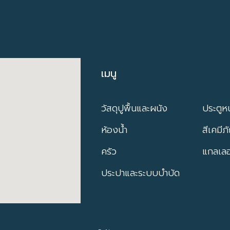
เมนู
เมนู
วัสดุปูพื้นและผนัง
ประตูหน
ห้องน้ำ
สีเคมีภ
ครัว
แกลเลอร
ประปาและระบบบำบัด