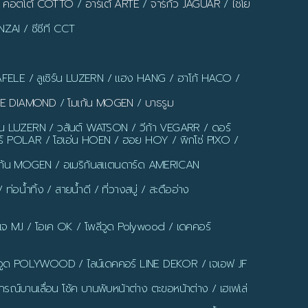
/
คอตโต้ COTTO
/
อาร์เต้ ARTE
/
จาร์กัว JAGUAR
/
ไชโย
ZAI / ซีซีที CCT
AFELE / ลูเซิร์น LUZERN / แฮง HANG / ฮาโก้ HACO /
LUE DIAMOND
/
โมเก้น MOGEN
/
บาธรูม
ร์น LUZERN / วสันต์ WATSON / วีก้า VEGARR / ดอร์
์ POLAR / โฮเอ่น HOEN / ฮอย HOY / พิกโซ่ PIXO /
มเก้น MOGEN / อเมริกันสแตนดาร์ด AMERICAN
น้ำทิ้ง / สายน้ำดี / ที่วางสบู่ / สะดืออ่าง
มเจ MJ / โอเค OK / โพลีวูด Polywood / เดคคอร์
ูด POLYWOOD / ไลน์เดคคอร์ LINE DEKOR / เจเอฟ JF
รณ์บานเลื่อน โช้ค บานพับหน้าต่าง ตะขอหน้าต่าง / เฮเฟเล่