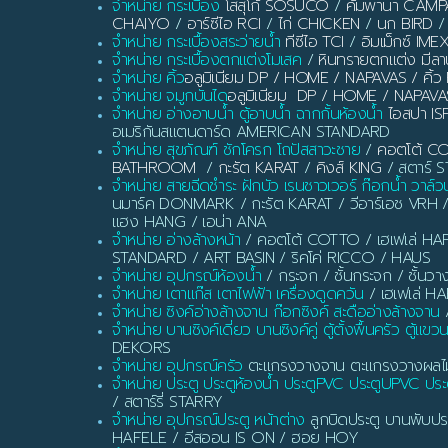
จำหน่าย กระเบื้อง
โสสุโก้ SOSUCO
/
คัมพานา CAM
CHAIYO
/
อาร์ซีไอ RCI
/
ไก่ CHICKEN
/
นก BIRD
/
จำหน่าย กระเบื้องสระว่ายน้ำ
ทีซีไอ TCI
/
อิมเม็กซ์ IME
จำหน่าย กระเบื้องตกแต่งโมเสค
/
หินทรายตกแต่ง มี
จำหน่าย คิ้ว
อลูมิเนียม DP / HOME / NAPAVAS / ค
จำหน่าย จมูกบันได
อลูมิเนียม DP / HOME / NAPAVA
จำหน่าย อ่างอาบน้ำ ตู้อาบน้ำ ฉากกั้นห้องน้ำ
ไอสปา IS
อเมริกันสแตนดาร์ด AMERICAN STANDARD
จำหน่าย สุขภัณฑ์ ชักโครก โถปัสสาวะชาย
/
คอตโต้ C
BATHROOM
/
กะรัต KARAT
/
คิงส์ KING
/ สตาร์ ST
จำหน่าย สายฉีดชำระ ฝักบัว เรนชาวเวอร์ ก๊อกน้ำ วาล์ว
นมาร์ค DONMARK / กะรัต KARAT / วีอาร์เอช VRH 
แฮง HANG / เอน่า ANA
จำหน่าย อ่างล้างหน้า
/ คอตโต้ COTTO / เฮเฟเล่ HAF
STANDARD / ART BASIN / ริคโค่ RICCO / HAUS
จำหน่าย อุปกรณ์ห้องน้ำ
/ กระจก / ชั้นกระจก / ชั้นวา
จำหน่าย เตาแก๊ส เตาไฟฟ้า เครื่องดูดควัน
/ เฮเฟเล่ H
จำหน่าย ซิงค์อ่างล้างจาน ก๊อกซิงค์ สะดืออ่างล้างจาน
/
จำหน่าย บานซิงค์เดี่ยว บานซิงค์คู่ ตู้ตั้งพื้นครัว ตู้แขว
DEKORS
จำหน่าย อุปกรณ์ครัว
ตะแกรงวางจาน ตะแกรงวางผลไม้ ท
จำหน่าย ประตู ประตูห้องน้ำ ประตูPVC ประตูUPVC ประต
/ สตาร์รี่ STARRY
จำหน่าย อุปกรณ์ประตู หน้าต่าง
ลูกบิดประตู บานพับประ
HAFELE / อีสออน IS ON / ฮอย HOY