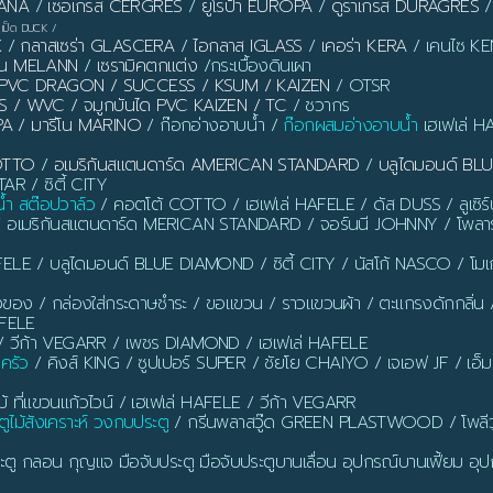
PANA
/
เซอเกรส CERGRES
/
ยูโรป้า EUROPA
/
ดูราเกรส DURAGRES
เป็ด DUCK
/
X
/
กลาสเซร่า GLASCERA
/
ไอกลาส IGLASS
/
เคอร่า KERA
/ เคนไซ KEN
ลาน MELANN
/
เซรามิคตกแต่ง
/กระเบื้องดินเผา
ิ้ว PVC DRAGON / SUCCESS / KSUM / KAIZEN
/ OTSR
S / WVC / จมูกบันได PVC KAIZEN / TC
/ ชวากร
PA / มารีโน MARINO
/ ก๊อกอ่างอาบน้ำ /
ก๊อกผสมอ่างอาบน้ำ
เฮเฟเล่ H
OTTO
/
อเมริกันสแตนดาร์ด AMERICAN STANDARD
/
บลูไดมอนด์ B
AR / ซิตี้ CITY
น้ำ สต๊อปวาล์ว
/ คอตโต้ COTTO / เฮเฟเล่ HAFELE / ดัส DUSS / ลูเซิ
/ อเมริกันสแตนดาร์ด MERICAN STANDARD / จอร์นนี JOHNNY / โพลาร
ELE / บลูไดมอนด์ BLUE DIAMOND / ซิตี้ CITY / นัสโก้ NASCO / โ
งของ / กล่องใส่กระดาษชำระ / ขอแขวน / ราวแขวนผ้า / ตะแกรงดักกลิ่น / ท่อ
AFELE
 วีก้า VEGARR / เพชร DIAMOND / เฮเฟเล่ HAFELE
นครัว
/ คิงส์ KING / ซูปเปอร์ SUPER / ชัยโย CHAIYO / เจเอฟ JF / เอ็
ี่แขวนแก้วไวน์ / เฮเฟเล่ HAFELE / วีก้า VEGARR
ูไม้สังเคราะห์ วงกบประตู
/ กรีนพลาสวู๊ด GREEN PLASTWOOD / โพลีว
ตู กลอน กุญแจ มือจับประตู มือจับประตูบานเลื่อน อุปกรณ์บานเฟี้ยม อุปก