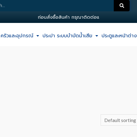
ก
อ
น
ส
ง
ซ
อ
ส
น
ค
า
ก
ร
ณ
า
ต
ด
ต
อ
แ
อ
ด
ม
ครัวและอุปกรณ์
ประปา ระบบบำบัดน้ำเสีย
ประตูและหน้าต่าง