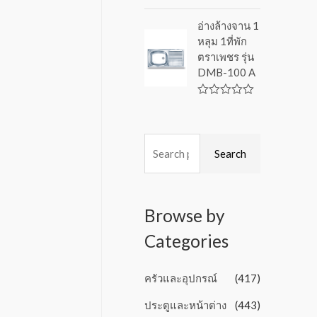
f
R
5
a
อ่างล้างจาน 1
t
หลุม 1ที่พัก
e
d
ตราเพชร รุ่น
0
DMB-100 A
o
u
t
o
R
f
a
5
t
e
d
Search
0
o
u
t
o
Browse by
f
5
Categories
ครัวและอุปกรณ์
(417)
ประตูและหน้าต่าง
(443)