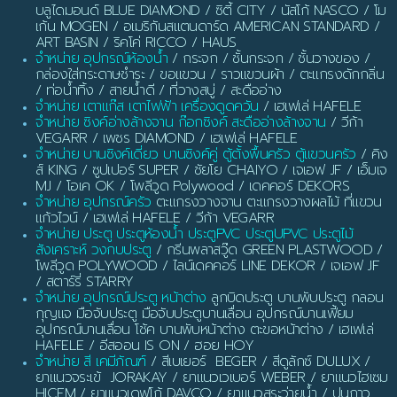
บลูไดมอนด์ BLUE DIAMOND / ซิตี้ CITY / นัสโก้ NASCO / โม
เก้น MOGEN / อเมริกันสแตนดาร์ด AMERICAN STANDARD /
ART BASIN / ริคโค่ RICCO / HAUS
จำหน่าย อุปกรณ์ห้องน้ำ
/ กระจก / ชั้นกระจก / ชั้นวางของ /
กล่องใส่กระดาษชำระ / ขอแขวน / ราวแขวนผ้า / ตะแกรงดักกลิ่น
/ ท่อน้ำทิ้ง / สายน้ำดี / ที่วางสบู่ / สะดืออ่าง
จำหน่าย เตาแก๊ส เตาไฟฟ้า เครื่องดูดควัน
/ เฮเฟเล่ HAFELE
จำหน่าย ซิงค์อ่างล้างจาน ก๊อกซิงค์ สะดืออ่างล้างจาน
/ วีก้า
VEGARR / เพชร DIAMOND / เฮเฟเล่ HAFELE
จำหน่าย บานซิงค์เดี่ยว บานซิงค์คู่ ตู้ตั้งพื้นครัว ตู้แขวนครัว
/ คิง
ส์ KING / ซูปเปอร์ SUPER / ชัยโย CHAIYO / เจเอฟ JF / เอ็มเจ
MJ / โอเค OK / โพลีวูด Polywood / เดคคอร์ DEKORS
จำหน่าย อุปกรณ์ครัว
ตะแกรงวางจาน ตะแกรงวางผลไม้ ที่แขวน
แก้วไวน์ / เฮเฟเล่ HAFELE / วีก้า VEGARR
จำหน่าย ประตู ประตูห้องน้ำ ประตูPVC ประตูUPVC ประตูไม้
สังเคราะห์ วงกบประตู
/ กรีนพลาสวู๊ด GREEN PLASTWOOD /
โพลีวูด POLYWOOD / ไลน์เดคคอร์ LINE DEKOR / เจเอฟ JF
/ สตาร์รี่ STARRY
จำหน่าย อุปกรณ์ประตู หน้าต่าง
ลูกบิดประตู บานพับประตู กลอน
กุญแจ มือจับประตู มือจับประตูบานเลื่อน อุปกรณ์บานเฟี้ยม
อุปกรณ์บานเลื่อน โช้ค บานพับหน้าต่าง ตะขอหน้าต่าง / เฮเฟเล่
HAFELE / อีสออน IS ON / ฮอย HOY
จำหน่าย สี เคมีภัณฑ์
/ สีเบเยอร์ BEGER / สีดูลักซ์ DULUX /
ยาแนวจระเข้ JORAKAY / ยาแนวเวเบอร์ WEBER / ยาแนวไฮเซม
HICEM / ยาแนวเดฟโก้ DAVCO / ยาแนวสระว่ายน้ำ / ปูนกาว