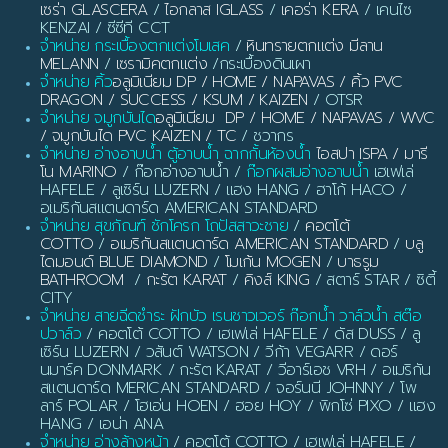
เซร่า GLASCERA
/
ไอกลาส IGLASS
/
เคอร่า KERA
/ เคนไซ
KENZAI / ซีซีที CCT
จำหน่าย กระเบื้องตกแต่งโมเสค
/
หินทรายตกแต่ง มีลาน
MELANN
/
เซรามิคตกแต่ง
/กระเบื้องดินเผา
จำหน่าย คิ้ว
อลูมิเนียม DP / HOME / NAPAVAS / คิ้ว PVC
DRAGON / SUCCESS / KSUM / KAIZEN
/ OTSR
จำหน่าย จมูกบันได
อลูมิเนียม DP / HOME / NAPAVAS / WVC
/ จมูกบันได PVC KAIZEN / TC
/ ชวากร
จำหน่าย อ่างอาบน้ำ ตู้อาบน้ำ ฉากกั้นห้องน้ำ
ไอสปา ISPA / มารี
โน MARINO
/ ก๊อกอ่างอาบน้ำ /
ก๊อกผสมอ่างอาบน้ำ
เฮเฟเล่
HAFELE / ลูเซิร์น LUZERN / แฮง HANG / ฮาโก้ HACO /
อเมริกันสแตนดาร์ด AMERICAN STANDARD
จำหน่าย สุขภัณฑ์ ชักโครก โถปัสสาวะชาย
/
คอตโต้
COTTO
/
อเมริกันสแตนดาร์ด AMERICAN STANDARD
/
บลู
ไดมอนด์ BLUE DIAMOND
/
โมเก้น MOGEN
/
บาธรูม
BATHROOM
/
กะรัต KARAT
/
คิงส์ KING
/ สตาร์ STAR / ซิตี้
CITY
จำหน่าย สายฉีดชำระ ฝักบัว เรนชาวเวอร์ ก๊อกน้ำ วาล์วน้ำ สต๊อ
ปวาล์ว
/ คอตโต้ COTTO / เฮเฟเล่ HAFELE / ดัส DUSS / ลู
เซิร์น LUZERN / วสันต์ WATSON / วีก้า VEGARR / ดอร์
นมาร์ค DONMARK / กะรัต KARAT / วีอาร์เอช VRH / อเมริกัน
สแตนดาร์ด MERICAN STANDARD / จอร์นนี JOHNNY / โพ
ลาร์ POLAR / โฮเอ่น HOEN / ฮอย HOY / พิกโซ่ PIXO / แฮง
HANG / เอน่า ANA
จำหน่าย อ่างล้างหน้า
/ คอตโต้ COTTO / เฮเฟเล่ HAFELE /