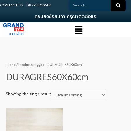
CONTACT US : 082-5800586
ก
อ
น
ส
ง
ซ
อ
ส
น
ค
า
ก
ร
ณ
า
ต
ด
ต
อ
แ
อ
ด
ม
Home
/ Products tagged “DURAGRES60X60cm”
DURAGRES60X60cm
Showing the single result