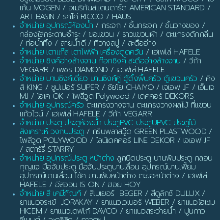
เก้น MOGEN / อเมริกันสแตนดาร์ด AMERICAN STANDARD /
ART BASIN / ริคโค่ RICCO / HAUS
จำหน่าย อุปกรณ์ห้องน้ำ
/ กระจก / ชั้นกระจก / ชั้นวางของ /
กล่องใส่กระดาษชำระ / ขอแขวน / ราวแขวนผ้า / ตะแกรงดักกลิ่น
/ ท่อน้ำทิ้ง / สายน้ำดี / ที่วางสบู่ / สะดืออ่าง
จำหน่าย เตาแก๊ส เตาไฟฟ้า เครื่องดูดควัน
/ เฮเฟเล่ HAFELE
จำหน่าย ซิงค์อ่างล้างจาน ก๊อกซิงค์ สะดืออ่างล้างจาน
/ วีก้า
VEGARR / เพชร DIAMOND / เฮเฟเล่ HAFELE
จำหน่าย บานซิงค์เดี่ยว บานซิงค์คู่ ตู้ตั้งพื้นครัว ตู้แขวนครัว
/ คิง
ส์ KING / ซูปเปอร์ SUPER / ชัยโย CHAIYO / เจเอฟ JF / เอ็มเจ
MJ / โอเค OK / โพลีวูด Polywood / เดคคอร์ DEKORS
จำหน่าย อุปกรณ์ครัว
ตะแกรงวางจาน ตะแกรงวางผลไม้ ที่แขวน
แก้วไวน์ / เฮเฟเล่ HAFELE / วีก้า VEGARR
จำหน่าย ประตู ประตูห้องน้ำ ประตูPVC ประตูUPVC ประตูไม้
สังเคราะห์ วงกบประตู
/ กรีนพลาสวู๊ด GREEN PLASTWOOD /
โพลีวูด POLYWOOD / ไลน์เดคคอร์ LINE DEKOR / เจเอฟ JF
/ สตาร์รี่ STARRY
จำหน่าย อุปกรณ์ประตู หน้าต่าง
ลูกบิดประตู บานพับประตู กลอน
กุญแจ มือจับประตู มือจับประตูบานเลื่อน อุปกรณ์บานเฟี้ยม
อุปกรณ์บานเลื่อน โช้ค บานพับหน้าต่าง ตะขอหน้าต่าง / เฮเฟเล่
HAFELE / อีสออน IS ON / ฮอย HOY
จำหน่าย สี เคมีภัณฑ์
/ สีเบเยอร์ BEGER / สีดูลักซ์ DULUX /
ยาแนวจระเข้ JORAKAY / ยาแนวเวเบอร์ WEBER / ยาแนวไฮเซม
HICEM / ยาแนวเดฟโก้ DAVCO / ยาแนวสระว่ายน้ำ / ปูนกาว
ซีเมนต์ / อะคลิลิค / กาวตะปู