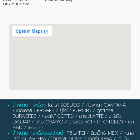
082-5800586
จำหน่าย กระเบื้อง
โสสุโก้ SOSUCO
/
คัมพานา CAMPANA
/
เซอเกรส CERGRES
/
ยูโรป้า EUROPA
/
ดูราเกรส
DURAGRES
/
คอตโต้ COTTO
/
อาร์เต้ ARTE
/
จาร์กัว
JAGUAR
/
ไชโย CHAIYO
/
อาร์ซีไอ RCI
/
ไก่ CHICKEN
/
นก
BIRD
/
เป็ด DUCK
/
จำหน่าย กระเบื้องสระว่ายน้ำ
ทีซีไอ TCI
/
อิมเม็กซ์ IMEX
/
กลาส
เซร่า GLASCERA
/
ไอกลาส IGLASS
/
เคอร่า KERA
/ เคนไซ