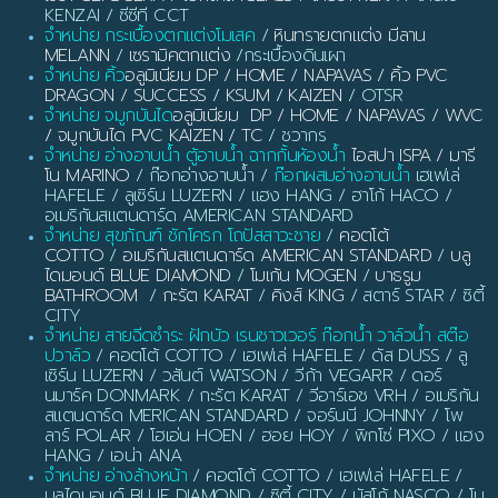
KENZAI / ซีซีที CCT
จำหน่าย กระเบื้องตกแต่งโมเสค
/
หินทรายตกแต่ง มีลาน
MELANN
/
เซรามิคตกแต่ง
/กระเบื้องดินเผา
จำหน่าย คิ้ว
อลูมิเนียม DP / HOME / NAPAVAS / คิ้ว PVC
DRAGON / SUCCESS / KSUM / KAIZEN
/ OTSR
จำหน่าย จมูกบันได
อลูมิเนียม DP / HOME / NAPAVAS / WVC
/ จมูกบันได PVC KAIZEN / TC
/ ชวากร
จำหน่าย อ่างอาบน้ำ ตู้อาบน้ำ ฉากกั้นห้องน้ำ
ไอสปา ISPA / มารี
โน MARINO
/ ก๊อกอ่างอาบน้ำ /
ก๊อกผสมอ่างอาบน้ำ
เฮเฟเล่
HAFELE / ลูเซิร์น LUZERN / แฮง HANG / ฮาโก้ HACO /
อเมริกันสแตนดาร์ด AMERICAN STANDARD
จำหน่าย สุขภัณฑ์ ชักโครก โถปัสสาวะชาย
/
คอตโต้
COTTO
/
อเมริกันสแตนดาร์ด AMERICAN STANDARD
/
บลู
ไดมอนด์ BLUE DIAMOND
/
โมเก้น MOGEN
/
บาธรูม
BATHROOM
/
กะรัต KARAT
/
คิงส์ KING
/ สตาร์ STAR / ซิตี้
CITY
จำหน่าย สายฉีดชำระ ฝักบัว เรนชาวเวอร์ ก๊อกน้ำ วาล์วน้ำ สต๊อ
ปวาล์ว
/ คอตโต้ COTTO / เฮเฟเล่ HAFELE / ดัส DUSS / ลู
เซิร์น LUZERN / วสันต์ WATSON / วีก้า VEGARR / ดอร์
นมาร์ค DONMARK / กะรัต KARAT / วีอาร์เอช VRH / อเมริกัน
สแตนดาร์ด MERICAN STANDARD / จอร์นนี JOHNNY / โพ
ลาร์ POLAR / โฮเอ่น HOEN / ฮอย HOY / พิกโซ่ PIXO / แฮง
HANG / เอน่า ANA
จำหน่าย อ่างล้างหน้า
/ คอตโต้ COTTO / เฮเฟเล่ HAFELE /
บลูไดมอนด์ BLUE DIAMOND / ซิตี้ CITY / นัสโก้ NASCO / โม