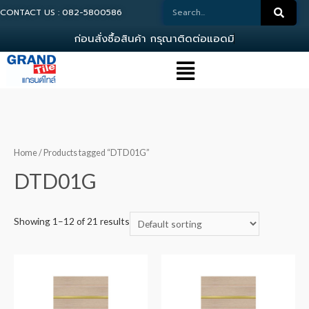
CONTACT US : 082-5800586
ก
อ
น
ส
ง
ซ
อ
ส
น
ค
า
ก
ร
ณ
า
ต
ด
ต
อ
แ
อ
ด
ม
น
0
Home
/ Products tagged “DTD01G”
DTD01G
Showing 1–12 of 21 results