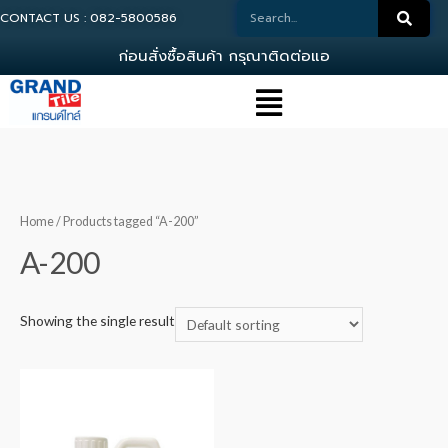
CONTACT US : 082-5800586
ก
อ
น
ส
ง
ซ
อ
ส
น
ค
า
ก
ร
ณ
า
ต
ด
ต
อ
แ
อ
ด
ม
Home
/ Products tagged “A-200”
A-200
Showing the single result