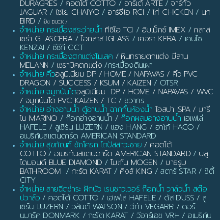
DURAGRES
/
คอตโต้ COTTO
/
อาร์เต้ ARTE
/
จาร์กัว
JAGUAR
/
ไชโย CHAIYO
/
อาร์ซีไอ RCI
/
ไก่ CHICKEN
/
นก
BIRD
/
เป็ด DUCK
/
จำหน่าย กระเบื้องสระว่ายน้ำ
ทีซีไอ TCI
/
อิมเม็กซ์ IMEX
/
กลาส
เซร่า GLASCERA
/
ไอกลาส IGLASS
/
เคอร่า KERA
/ เคนไซ
KENZAI / ซีซีที CCT
จำหน่าย กระเบื้องตกแต่งโมเสค
/
หินทรายตกแต่ง มีลาน
MELANN
/
เซรามิคตกแต่ง
/กระเบื้องดินเผา
จำหน่าย คิ้ว
อลูมิเนียม DP / HOME / NAPAVAS / คิ้ว PVC
DRAGON / SUCCESS / KSUM / KAIZEN
/ OTSR
จำหน่าย จมูกบันได
อลูมิเนียม DP / HOME / NAPAVAS / WVC
/ จมูกบันได PVC KAIZEN / TC
/ ชวากร
จำหน่าย อ่างอาบน้ำ ตู้อาบน้ำ ฉากกั้นห้องน้ำ
ไอสปา ISPA / มารี
โน MARINO
/ ก๊อกอ่างอาบน้ำ /
ก๊อกผสมอ่างอาบน้ำ
เฮเฟเล่
HAFELE / ลูเซิร์น LUZERN / แฮง HANG / ฮาโก้ HACO /
อเมริกันสแตนดาร์ด AMERICAN STANDARD
จำหน่าย สุขภัณฑ์ ชักโครก โถปัสสาวะชาย
/
คอตโต้
COTTO
/
อเมริกันสแตนดาร์ด AMERICAN STANDARD
/
บลู
ไดมอนด์ BLUE DIAMOND
/
โมเก้น MOGEN
/
บาธรูม
BATHROOM
/
กะรัต KARAT
/
คิงส์ KING
/ สตาร์ STAR / ซิตี้
CITY
จำหน่าย สายฉีดชำระ ฝักบัว เรนชาวเวอร์ ก๊อกน้ำ วาล์วน้ำ สต๊อ
ปวาล์ว
/ คอตโต้ COTTO / เฮเฟเล่ HAFELE / ดัส DUSS / ลู
เซิร์น LUZERN / วสันต์ WATSON / วีก้า VEGARR / ดอร์
นมาร์ค DONMARK / กะรัต KARAT / วีอาร์เอช VRH / อเมริกัน