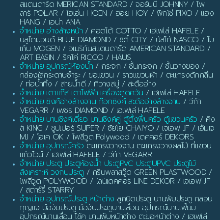
สแตนดาร์ด MERICAN STANDARD / จอร์นนี JOHNNY / โพ
ลาร์ POLAR / โฮเอ่น HOEN / ฮอย HOY / พิกโซ่ PIXO / แฮง
HANG / เอน่า ANA
จำหน่าย อ่างล้างหน้า
/ คอตโต้ COTTO / เฮเฟเล่ HAFELE /
บลูไดมอนด์ BLUE DIAMOND / ซิตี้ CITY / นัสโก้ NASCO / โม
เก้น MOGEN / อเมริกันสแตนดาร์ด AMERICAN STANDARD /
ART BASIN / ริคโค่ RICCO / HAUS
จำหน่าย อุปกรณ์ห้องน้ำ
/ กระจก / ชั้นกระจก / ชั้นวางของ /
กล่องใส่กระดาษชำระ / ขอแขวน / ราวแขวนผ้า / ตะแกรงดักกลิ่น
/ ท่อน้ำทิ้ง / สายน้ำดี / ที่วางสบู่ / สะดืออ่าง
จำหน่าย เตาแก๊ส เตาไฟฟ้า เครื่องดูดควัน
/ เฮเฟเล่ HAFELE
จำหน่าย ซิงค์อ่างล้างจาน ก๊อกซิงค์ สะดืออ่างล้างจาน
/ วีก้า
VEGARR / เพชร DIAMOND / เฮเฟเล่ HAFELE
จำหน่าย บานซิงค์เดี่ยว บานซิงค์คู่ ตู้ตั้งพื้นครัว ตู้แขวนครัว
/ คิง
ส์ KING / ซูปเปอร์ SUPER / ชัยโย CHAIYO / เจเอฟ JF / เอ็มเจ
MJ / โอเค OK / โพลีวูด Polywood / เดคคอร์ DEKORS
จำหน่าย อุปกรณ์ครัว
ตะแกรงวางจาน ตะแกรงวางผลไม้ ที่แขวน
แก้วไวน์ / เฮเฟเล่ HAFELE / วีก้า VEGARR
จำหน่าย ประตู ประตูห้องน้ำ ประตูPVC ประตูUPVC ประตูไม้
สังเคราะห์ วงกบประตู
/ กรีนพลาสวู๊ด GREEN PLASTWOOD /
โพลีวูด POLYWOOD / ไลน์เดคคอร์ LINE DEKOR / เจเอฟ JF
/ สตาร์รี่ STARRY
จำหน่าย อุปกรณ์ประตู หน้าต่าง
ลูกบิดประตู บานพับประตู กลอน
กุญแจ มือจับประตู มือจับประตูบานเลื่อน อุปกรณ์บานเฟี้ยม
อุปกรณ์บานเลื่อน โช้ค บานพับหน้าต่าง ตะขอหน้าต่าง / เฮเฟเล่