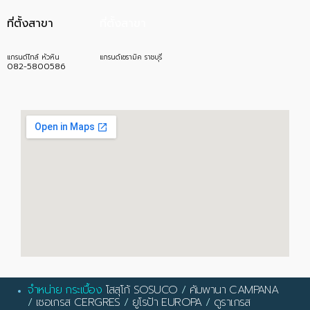
ที่ตั้งสาขา
ที่ตั้งสาขา
แกรนด์ไทล์ หัวหิน
แกรนด์เซรามิค ราชบุรี
082-5800586
จำหน่าย กระเบื้อง
โสสุโก้ SOSUCO
/
คัมพานา CAMPANA
/
เซอเกรส CERGRES
/
ยูโรป้า EUROPA
/
ดูราเกรส