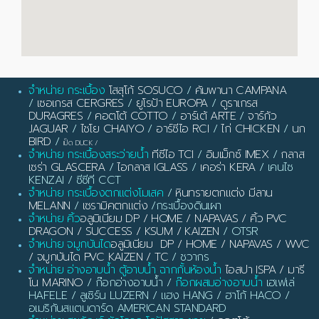
จำหน่าย กระเบื้อง
โสสุโก้ SOSUCO
/
คัมพานา CAMPANA
/
เซอเกรส CERGRES
/
ยูโรป้า EUROPA
/
ดูราเกรส
DURAGRES
/
คอตโต้ COTTO
/
อาร์เต้ ARTE
/
จาร์กัว
JAGUAR
/
ไชโย CHAIYO
/
อาร์ซีไอ RCI
/
ไก่ CHICKEN
/
นก
BIRD
/
เป็ด DUCK
/
จำหน่าย กระเบื้องสระว่ายน้ำ
ทีซีไอ TCI
/
อิมเม็กซ์ IMEX
/
กลาส
เซร่า GLASCERA
/
ไอกลาส IGLASS
/
เคอร่า KERA
/ เคนไซ
KENZAI / ซีซีที CCT
จำหน่าย กระเบื้องตกแต่งโมเสค
/
หินทรายตกแต่ง มีลาน
MELANN
/
เซรามิคตกแต่ง
/กระเบื้องดินเผา
จำหน่าย คิ้ว
อลูมิเนียม DP / HOME / NAPAVAS / คิ้ว PVC
DRAGON / SUCCESS / KSUM / KAIZEN
/ OTSR
จำหน่าย จมูกบันได
อลูมิเนียม DP / HOME / NAPAVAS / WVC
/ จมูกบันได PVC KAIZEN / TC
/ ชวากร
จำหน่าย อ่างอาบน้ำ ตู้อาบน้ำ ฉากกั้นห้องน้ำ
ไอสปา ISPA / มารี
โน MARINO
/ ก๊อกอ่างอาบน้ำ /
ก๊อกผสมอ่างอาบน้ำ
เฮเฟเล่
HAFELE / ลูเซิร์น LUZERN / แฮง HANG / ฮาโก้ HACO /
อเมริกันสแตนดาร์ด AMERICAN STANDARD