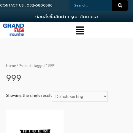
CONTACT US : 082-5800586
ก
อ
น
ส
ง
ซ
อ
ส
น
ค
า
ก
ร
ณ
า
ต
ด
ต
อ
แ
อ
ด
ม
Home
/ Products tagged “999”
999
Showing the single result