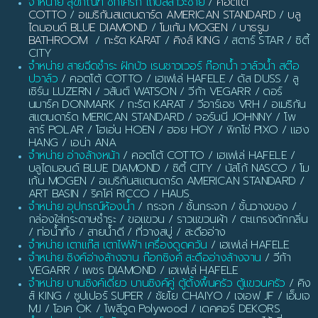
จำหน่าย สุขภัณฑ์ ชักโครก โถปัสสาวะชาย
/
คอตโต้
COTTO
/
อเมริกันสแตนดาร์ด AMERICAN STANDARD
/
บลู
ไดมอนด์ BLUE DIAMOND
/
โมเก้น MOGEN
/
บาธรูม
BATHROOM
/
กะรัต KARAT
/
คิงส์ KING
/ สตาร์ STAR / ซิตี้
CITY
จำหน่าย สายฉีดชำระ ฝักบัว เรนชาวเวอร์ ก๊อกน้ำ วาล์วน้ำ สต๊อ
ปวาล์ว
/ คอตโต้ COTTO / เฮเฟเล่ HAFELE / ดัส DUSS / ลู
เซิร์น LUZERN / วสันต์ WATSON / วีก้า VEGARR / ดอร์
นมาร์ค DONMARK / กะรัต KARAT / วีอาร์เอช VRH / อเมริกัน
สแตนดาร์ด MERICAN STANDARD / จอร์นนี JOHNNY / โพ
ลาร์ POLAR / โฮเอ่น HOEN / ฮอย HOY / พิกโซ่ PIXO / แฮง
HANG / เอน่า ANA
จำหน่าย อ่างล้างหน้า
/ คอตโต้ COTTO / เฮเฟเล่ HAFELE /
บลูไดมอนด์ BLUE DIAMOND / ซิตี้ CITY / นัสโก้ NASCO / โม
เก้น MOGEN / อเมริกันสแตนดาร์ด AMERICAN STANDARD /
ART BASIN / ริคโค่ RICCO / HAUS
จำหน่าย อุปกรณ์ห้องน้ำ
/ กระจก / ชั้นกระจก / ชั้นวางของ /
กล่องใส่กระดาษชำระ / ขอแขวน / ราวแขวนผ้า / ตะแกรงดักกลิ่น
/ ท่อน้ำทิ้ง / สายน้ำดี / ที่วางสบู่ / สะดืออ่าง
จำหน่าย เตาแก๊ส เตาไฟฟ้า เครื่องดูดควัน
/ เฮเฟเล่ HAFELE
จำหน่าย ซิงค์อ่างล้างจาน ก๊อกซิงค์ สะดืออ่างล้างจาน
/ วีก้า
VEGARR / เพชร DIAMOND / เฮเฟเล่ HAFELE
จำหน่าย บานซิงค์เดี่ยว บานซิงค์คู่ ตู้ตั้งพื้นครัว ตู้แขวนครัว
/ คิง
ส์ KING / ซูปเปอร์ SUPER / ชัยโย CHAIYO / เจเอฟ JF / เอ็มเจ
MJ / โอเค OK / โพลีวูด Polywood / เดคคอร์ DEKORS