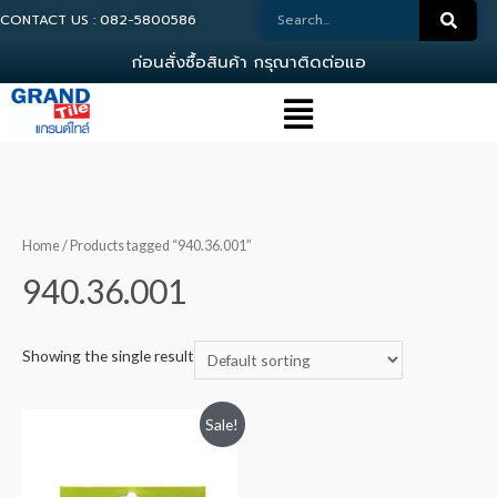
CONTACT US : 082-5800586
ก
อ
น
ส
ง
ซ
อ
ส
น
ค
า
ก
ร
ณ
า
ต
ด
ต
อ
แ
อ
ด
ม
Home
/ Products tagged “940.36.001”
940.36.001
Showing the single result
Sale!