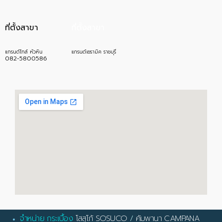
ที่ตั้งสาขา
ที่ตั้งสาขา
แกรนด์ไทล์ หัวหิน
แกรนด์เซรามิค ราชบุรี
082-5800586
จำหน่าย กระเบื้อง
โสสุโก้ SOSUCO
/
คัมพานา CAMPANA