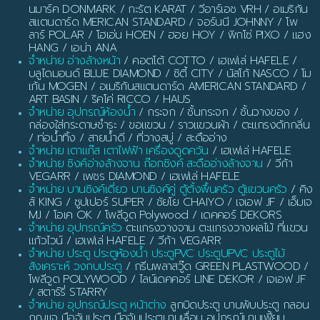
นมาร์ค DONMARK / กะรัต KARAT / วีอาร์เอช VRH / อเมริกัน
สแตนดาร์ด MERICAN STANDARD / จอร์นนี JOHNNY / โพ
ลาร์ POLAR / โฮเอ่น HOEN / ฮอย HOY / พิกโซ่ PIXO / แฮง
HANG / เอน่า ANA
จำหน่าย อ่างล้างหน้า
/ คอตโต้ COTTO / เฮเฟเล่ HAFELE /
บลูไดมอนด์ BLUE DIAMOND / ซิตี้ CITY / นัสโก้ NASCO / โม
เก้น MOGEN / อเมริกันสแตนดาร์ด AMERICAN STANDARD /
ART BASIN / ริคโค่ RICCO / HAUS
จำหน่าย อุปกรณ์ห้องน้ำ
/ กระจก / ชั้นกระจก / ชั้นวางของ /
กล่องใส่กระดาษชำระ / ขอแขวน / ราวแขวนผ้า / ตะแกรงดักกลิ่น
/ ท่อน้ำทิ้ง / สายน้ำดี / ที่วางสบู่ / สะดืออ่าง
จำหน่าย เตาแก๊ส เตาไฟฟ้า เครื่องดูดควัน
/ เฮเฟเล่ HAFELE
จำหน่าย ซิงค์อ่างล้างจาน ก๊อกซิงค์ สะดืออ่างล้างจาน
/ วีก้า
VEGARR / เพชร DIAMOND / เฮเฟเล่ HAFELE
จำหน่าย บานซิงค์เดี่ยว บานซิงค์คู่ ตู้ตั้งพื้นครัว ตู้แขวนครัว
/ คิง
ส์ KING / ซูปเปอร์ SUPER / ชัยโย CHAIYO / เจเอฟ JF / เอ็มเจ
MJ / โอเค OK / โพลีวูด Polywood / เดคคอร์ DEKORS
จำหน่าย อุปกรณ์ครัว
ตะแกรงวางจาน ตะแกรงวางผลไม้ ที่แขวน
แก้วไวน์ / เฮเฟเล่ HAFELE / วีก้า VEGARR
จำหน่าย ประตู ประตูห้องน้ำ ประตูPVC ประตูUPVC ประตูไม้
สังเคราะห์ วงกบประตู
/ กรีนพลาสวู๊ด GREEN PLASTWOOD /
โพลีวูด POLYWOOD / ไลน์เดคคอร์ LINE DEKOR / เจเอฟ JF
/ สตาร์รี่ STARRY
จำหน่าย อุปกรณ์ประตู หน้าต่าง
ลูกบิดประตู บานพับประตู กลอน
กุญแจ มือจับประตู มือจับประตูบานเลื่อน อุปกรณ์บานเฟี้ยม