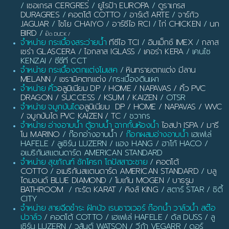
/
เซอเกรส CERGRES
/
ยูโรป้า EUROPA
/
ดูราเกรส
DURAGRES
/
คอตโต้ COTTO
/
อาร์เต้ ARTE
/
จาร์กัว
JAGUAR
/
ไชโย CHAIYO
/
อาร์ซีไอ RCI
/
ไก่ CHICKEN
/
นก
BIRD
/
เป็ด DUCK
/
จำหน่าย กระเบื้องสระว่ายน้ำ
ทีซีไอ TCI
/
อิมเม็กซ์ IMEX
/
กลาส
เซร่า GLASCERA
/
ไอกลาส IGLASS
/
เคอร่า KERA
/ เคนไซ
KENZAI / ซีซีที CCT
จำหน่าย กระเบื้องตกแต่งโมเสค
/
หินทรายตกแต่ง มีลาน
MELANN
/
เซรามิคตกแต่ง
/กระเบื้องดินเผา
จำหน่าย คิ้ว
อลูมิเนียม DP / HOME / NAPAVAS / คิ้ว PVC
DRAGON / SUCCESS / KSUM / KAIZEN
/ OTSR
จำหน่าย จมูกบันได
อลูมิเนียม DP / HOME / NAPAVAS / WVC
/ จมูกบันได PVC KAIZEN / TC
/ ชวากร
จำหน่าย อ่างอาบน้ำ ตู้อาบน้ำ ฉากกั้นห้องน้ำ
ไอสปา ISPA / มารี
โน MARINO
/ ก๊อกอ่างอาบน้ำ /
ก๊อกผสมอ่างอาบน้ำ
เฮเฟเล่
HAFELE / ลูเซิร์น LUZERN / แฮง HANG / ฮาโก้ HACO /
อเมริกันสแตนดาร์ด AMERICAN STANDARD
จำหน่าย สุขภัณฑ์ ชักโครก โถปัสสาวะชาย
/
คอตโต้
COTTO
/
อเมริกันสแตนดาร์ด AMERICAN STANDARD
/
บลู
ไดมอนด์ BLUE DIAMOND
/
โมเก้น MOGEN
/
บาธรูม
BATHROOM
/
กะรัต KARAT
/
คิงส์ KING
/ สตาร์ STAR / ซิตี้
CITY
จำหน่าย สายฉีดชำระ ฝักบัว เรนชาวเวอร์ ก๊อกน้ำ วาล์วน้ำ สต๊อ
ปวาล์ว
/ คอตโต้ COTTO / เฮเฟเล่ HAFELE / ดัส DUSS / ลู
เซิร์น LUZERN / วสันต์ WATSON / วีก้า VEGARR / ดอร์