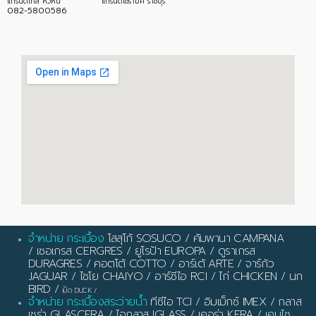
แกรนด์ไทล์ หัวหิน
แกรนด์เซรามิค ราชบุรี
082-5800586
จำหน่าย กระเบื้อง
โสสุโก้ SOSUCO
/
คัมพานา CAMPANA
/
เซอเกรส CERGRES
/
ยูโรป้า EUROPA
/
ดูราเกรส
DURAGRES
/
คอตโต้ COTTO
/
อาร์เต้ ARTE
/
จาร์กัว
JAGUAR
/
ไชโย CHAIYO
/
อาร์ซีไอ RCI
/
ไก่ CHICKEN
/
นก
BIRD
/
เป็ด DUCK
/
จำหน่าย กระเบื้องสระว่ายน้ำ
ทีซีไอ TCI
/
อิมเม็กซ์ IMEX
/
กลาส
เซร่า GLASCERA
/
ไอกลาส IGLASS
/
เคอร่า KERA
/ เคนไซ