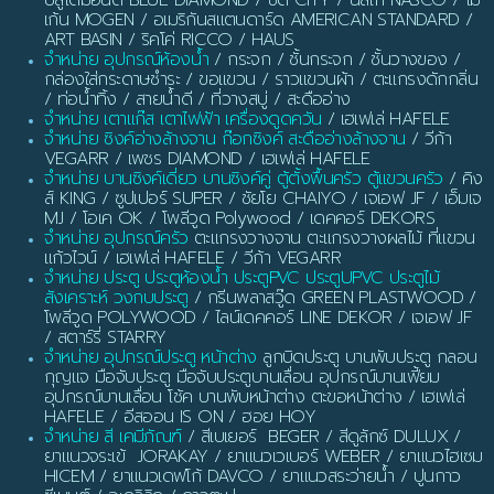
บลูไดมอนด์ BLUE DIAMOND / ซิตี้ CITY / นัสโก้ NASCO / โม
เก้น MOGEN / อเมริกันสแตนดาร์ด AMERICAN STANDARD /
ART BASIN / ริคโค่ RICCO / HAUS
จำหน่าย อุปกรณ์ห้องน้ำ
/ กระจก / ชั้นกระจก / ชั้นวางของ /
กล่องใส่กระดาษชำระ / ขอแขวน / ราวแขวนผ้า / ตะแกรงดักกลิ่น
/ ท่อน้ำทิ้ง / สายน้ำดี / ที่วางสบู่ / สะดืออ่าง
จำหน่าย เตาแก๊ส เตาไฟฟ้า เครื่องดูดควัน
/ เฮเฟเล่ HAFELE
จำหน่าย ซิงค์อ่างล้างจาน ก๊อกซิงค์ สะดืออ่างล้างจาน
/ วีก้า
VEGARR / เพชร DIAMOND / เฮเฟเล่ HAFELE
จำหน่าย บานซิงค์เดี่ยว บานซิงค์คู่ ตู้ตั้งพื้นครัว ตู้แขวนครัว
/ คิง
ส์ KING / ซูปเปอร์ SUPER / ชัยโย CHAIYO / เจเอฟ JF / เอ็มเจ
MJ / โอเค OK / โพลีวูด Polywood / เดคคอร์ DEKORS
จำหน่าย อุปกรณ์ครัว
ตะแกรงวางจาน ตะแกรงวางผลไม้ ที่แขวน
แก้วไวน์ / เฮเฟเล่ HAFELE / วีก้า VEGARR
จำหน่าย ประตู ประตูห้องน้ำ ประตูPVC ประตูUPVC ประตูไม้
สังเคราะห์ วงกบประตู
/ กรีนพลาสวู๊ด GREEN PLASTWOOD /
โพลีวูด POLYWOOD / ไลน์เดคคอร์ LINE DEKOR / เจเอฟ JF
/ สตาร์รี่ STARRY
จำหน่าย อุปกรณ์ประตู หน้าต่าง
ลูกบิดประตู บานพับประตู กลอน
กุญแจ มือจับประตู มือจับประตูบานเลื่อน อุปกรณ์บานเฟี้ยม
อุปกรณ์บานเลื่อน โช้ค บานพับหน้าต่าง ตะขอหน้าต่าง / เฮเฟเล่
HAFELE / อีสออน IS ON / ฮอย HOY
จำหน่าย สี เคมีภัณฑ์
/ สีเบเยอร์ BEGER / สีดูลักซ์ DULUX /
ยาแนวจระเข้ JORAKAY / ยาแนวเวเบอร์ WEBER / ยาแนวไฮเซม
HICEM / ยาแนวเดฟโก้ DAVCO / ยาแนวสระว่ายน้ำ / ปูนกาว