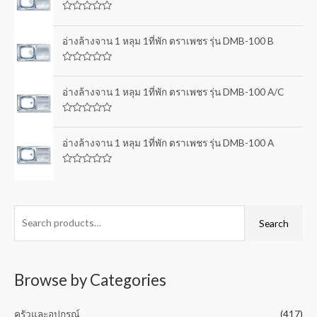
d
0
R
o
a
u
t
อ่างล้างจาน 1 หลุม 1ที่พัก ตราเพชร รุ่น DMB-100 B
t
e
o
d
f
0
5
R
o
a
u
t
อ่างล้างจาน 1 หลุม 1ที่พัก ตราเพชร รุ่น DMB-100 A/C
t
e
o
d
f
0
5
R
o
a
u
t
อ่างล้างจาน 1 หลุม 1ที่พัก ตราเพชร รุ่น DMB-100 A
t
e
o
d
f
0
5
R
o
a
u
t
t
e
o
d
f
0
Search
5
o
u
t
o
f
5
Browse by Categories
ครัวและอุปกรณ์
(417)