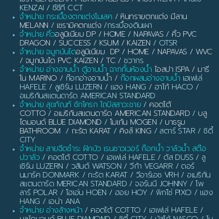
KENZAI / ซีซีที CCT
จำหน่าย กระเบื้องตกแต่งโมเสค
/
หินทรายตกแต่ง มีลาน
MELANN
/
เซรามิคตกแต่ง
/กระเบื้องดินเผา
จำหน่าย คิ้ว
อลูมิเนียม DP / HOME / NAPAVAS / คิ้ว PVC
DRAGON / SUCCESS / KSUM / KAIZEN
/ OTSR
จำหน่าย จมูกบันได
อลูมิเนียม DP / HOME / NAPAVAS / WVC
/ จมูกบันได PVC KAIZEN / TC
/ ชวากร
จำหน่าย อ่างอาบน้ำ ตู้อาบน้ำ ฉากกั้นห้องน้ำ
ไอสปา ISPA / มารี
โน MARINO
/ ก๊อกอ่างอาบน้ำ /
ก๊อกผสมอ่างอาบน้ำ
เฮเฟเล่
HAFELE / ลูเซิร์น LUZERN / แฮง HANG / ฮาโก้ HACO /
อเมริกันสแตนดาร์ด AMERICAN STANDARD
จำหน่าย สุขภัณฑ์ ชักโครก โถปัสสาวะชาย
/
คอตโต้
COTTO
/
อเมริกันสแตนดาร์ด AMERICAN STANDARD
/
บลู
ไดมอนด์ BLUE DIAMOND
/
โมเก้น MOGEN
/
บาธรูม
BATHROOM
/
กะรัต KARAT
/
คิงส์ KING
/ สตาร์ STAR / ซิตี้
CITY
จำหน่าย สายฉีดชำระ ฝักบัว เรนชาวเวอร์ ก๊อกน้ำ วาล์วน้ำ สต๊อ
ปวาล์ว
/ คอตโต้ COTTO / เฮเฟเล่ HAFELE / ดัส DUSS / ลู
เซิร์น LUZERN / วสันต์ WATSON / วีก้า VEGARR / ดอร์
นมาร์ค DONMARK / กะรัต KARAT / วีอาร์เอช VRH / อเมริกัน
สแตนดาร์ด MERICAN STANDARD / จอร์นนี JOHNNY / โพ
ลาร์ POLAR / โฮเอ่น HOEN / ฮอย HOY / พิกโซ่ PIXO / แฮง
HANG / เอน่า ANA
จำหน่าย อ่างล้างหน้า
/ คอตโต้ COTTO / เฮเฟเล่ HAFELE /