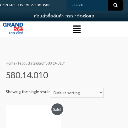
CONTACT US : 082-5800586
ก
อ
น
ส
ง
ซ
อ
ส
น
ค
า
ก
ร
ณ
า
ต
ด
ต
อ
แ
อ
ด
ม
Home
/ Products tagged “580.14.010”
580.14.010
Showing the single result
Sale!