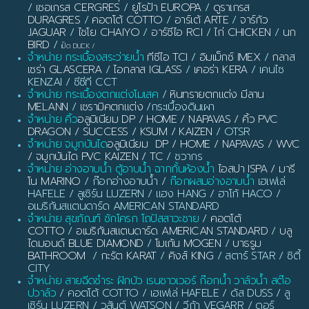
/
เซอเกรส CERGRES
/
ยูโรป้า EUROPA
/
ดูราเกรส
DURAGRES
/
คอตโต้ COTTO
/
อาร์เต้ ARTE
/
จาร์กัว
JAGUAR
/
ไชโย CHAIYO
/
อาร์ซีไอ RCI
/
ไก่ CHICKEN
/
นก
BIRD
/
เป็ด DUCK
/
จำหน่าย กระเบื้องสระว่ายน้ำ
ทีซีไอ TCI
/
อิมเม็กซ์ IMEX
/
กลาส
เซร่า GLASCERA
/
ไอกลาส IGLASS
/
เคอร่า KERA
/ เคนไซ
KENZAI / ซีซีที CCT
จำหน่าย กระเบื้องตกแต่งโมเสค
/
หินทรายตกแต่ง มีลาน
MELANN
/
เซรามิคตกแต่ง
/กระเบื้องดินเผา
จำหน่าย คิ้ว
อลูมิเนียม DP / HOME / NAPAVAS / คิ้ว PVC
DRAGON / SUCCESS / KSUM / KAIZEN
/ OTSR
จำหน่าย จมูกบันได
อลูมิเนียม DP / HOME / NAPAVAS / WVC
/ จมูกบันได PVC KAIZEN / TC
/ ชวากร
จำหน่าย อ่างอาบน้ำ ตู้อาบน้ำ ฉากกั้นห้องน้ำ
ไอสปา ISPA / มารี
โน MARINO
/ ก๊อกอ่างอาบน้ำ /
ก๊อกผสมอ่างอาบน้ำ
เฮเฟเล่
HAFELE / ลูเซิร์น LUZERN / แฮง HANG / ฮาโก้ HACO /
อเมริกันสแตนดาร์ด AMERICAN STANDARD
จำหน่าย สุขภัณฑ์ ชักโครก โถปัสสาวะชาย
/
คอตโต้
COTTO
/
อเมริกันสแตนดาร์ด AMERICAN STANDARD
/
บลู
ไดมอนด์ BLUE DIAMOND
/
โมเก้น MOGEN
/
บาธรูม
BATHROOM
/
กะรัต KARAT
/
คิงส์ KING
/ สตาร์ STAR / ซิตี้
CITY
จำหน่าย สายฉีดชำระ ฝักบัว เรนชาวเวอร์ ก๊อกน้ำ วาล์วน้ำ สต๊อ
ปวาล์ว
/ คอตโต้ COTTO / เฮเฟเล่ HAFELE / ดัส DUSS / ลู
เซิร์น LUZERN / วสันต์ WATSON / วีก้า VEGARR / ดอร์