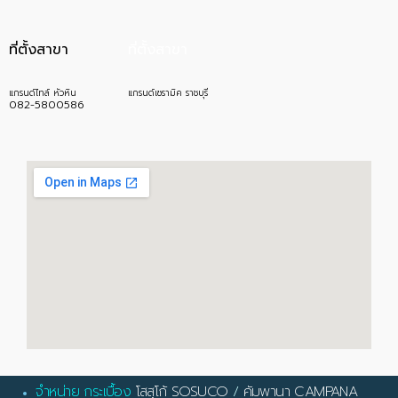
ที่ตั้งสาขา
ที่ตั้งสาขา
แกรนด์ไทล์ หัวหิน
แกรนด์เซรามิค ราชบุรี
082-5800586
จำหน่าย กระเบื้อง
โสสุโก้ SOSUCO
/
คัมพานา CAMPANA