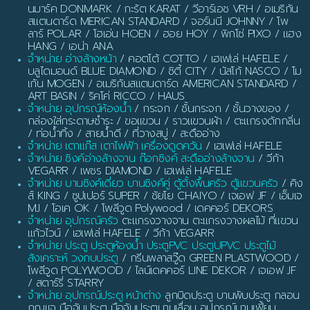
นมาร์ค DONMARK / กะรัต KARAT / วีอาร์เอช VRH / อเมริกัน
สแตนดาร์ด MERICAN STANDARD / จอร์นนี JOHNNY / โพ
ลาร์ POLAR / โฮเอ่น HOEN / ฮอย HOY / พิกโซ่ PIXO / แฮง
HANG / เอน่า ANA
จำหน่าย อ่างล้างหน้า
/ คอตโต้ COTTO / เฮเฟเล่ HAFELE /
บลูไดมอนด์ BLUE DIAMOND / ซิตี้ CITY / นัสโก้ NASCO / โม
เก้น MOGEN / อเมริกันสแตนดาร์ด AMERICAN STANDARD /
ART BASIN / ริคโค่ RICCO / HAUS
จำหน่าย อุปกรณ์ห้องน้ำ
/ กระจก / ชั้นกระจก / ชั้นวางของ /
กล่องใส่กระดาษชำระ / ขอแขวน / ราวแขวนผ้า / ตะแกรงดักกลิ่น
/ ท่อน้ำทิ้ง / สายน้ำดี / ที่วางสบู่ / สะดืออ่าง
จำหน่าย เตาแก๊ส เตาไฟฟ้า เครื่องดูดควัน
/ เฮเฟเล่ HAFELE
จำหน่าย ซิงค์อ่างล้างจาน ก๊อกซิงค์ สะดืออ่างล้างจาน
/ วีก้า
VEGARR / เพชร DIAMOND / เฮเฟเล่ HAFELE
จำหน่าย บานซิงค์เดี่ยว บานซิงค์คู่ ตู้ตั้งพื้นครัว ตู้แขวนครัว
/ คิง
ส์ KING / ซูปเปอร์ SUPER / ชัยโย CHAIYO / เจเอฟ JF / เอ็มเจ
MJ / โอเค OK / โพลีวูด Polywood / เดคคอร์ DEKORS
จำหน่าย อุปกรณ์ครัว
ตะแกรงวางจาน ตะแกรงวางผลไม้ ที่แขวน
แก้วไวน์ / เฮเฟเล่ HAFELE / วีก้า VEGARR
จำหน่าย ประตู ประตูห้องน้ำ ประตูPVC ประตูUPVC ประตูไม้
สังเคราะห์ วงกบประตู
/ กรีนพลาสวู๊ด GREEN PLASTWOOD /
โพลีวูด POLYWOOD / ไลน์เดคคอร์ LINE DEKOR / เจเอฟ JF
/ สตาร์รี่ STARRY
จำหน่าย อุปกรณ์ประตู หน้าต่าง
ลูกบิดประตู บานพับประตู กลอน
กุญแจ มือจับประตู มือจับประตูบานเลื่อน อุปกรณ์บานเฟี้ยม