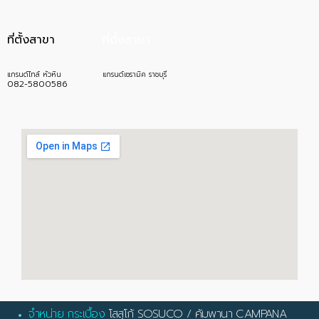
ที่ตั้งสาขา
ที่ตั้งสาขา
แกรนด์ไทล์ หัวหิน
แกรนด์เซรามิค ราชบุรี
082-5800586
จำหน่าย กระเบื้อง
โสสุโก้ SOSUCO
/
คัมพานา CAMPANA