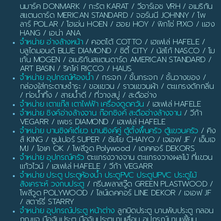
นมาร์ค DONMARK / กะรัต KARAT / วีอาร์เอช VRH / อเมริกัน
สแตนดาร์ด MERICAN STANDARD / จอร์นนี JOHNNY / โพ
ลาร์ POLAR / โฮเอ่น HOEN / ฮอย HOY / พิกโซ่ PIXO / แฮง
HANG / เอน่า ANA
จำหน่าย อ่างล้างหน้า
/ คอตโต้ COTTO / เฮเฟเล่ HAFELE /
บลูไดมอนด์ BLUE DIAMOND / ซิตี้ CITY / นัสโก้ NASCO / โม
เก้น MOGEN / อเมริกันสแตนดาร์ด AMERICAN STANDARD /
ART BASIN / ริคโค่ RICCO / HAUS
จำหน่าย อุปกรณ์ห้องน้ำ
/ กระจก / ชั้นกระจก / ชั้นวางของ /
กล่องใส่กระดาษชำระ / ขอแขวน / ราวแขวนผ้า / ตะแกรงดักกลิ่น
/ ท่อน้ำทิ้ง / สายน้ำดี / ที่วางสบู่ / สะดืออ่าง
จำหน่าย เตาแก๊ส เตาไฟฟ้า เครื่องดูดควัน
/ เฮเฟเล่ HAFELE
จำหน่าย ซิงค์อ่างล้างจาน ก๊อกซิงค์ สะดืออ่างล้างจาน
/ วีก้า
VEGARR / เพชร DIAMOND / เฮเฟเล่ HAFELE
จำหน่าย บานซิงค์เดี่ยว บานซิงค์คู่ ตู้ตั้งพื้นครัว ตู้แขวนครัว
/ คิง
ส์ KING / ซูปเปอร์ SUPER / ชัยโย CHAIYO / เจเอฟ JF / เอ็มเจ
MJ / โอเค OK / โพลีวูด Polywood / เดคคอร์ DEKORS
จำหน่าย อุปกรณ์ครัว
ตะแกรงวางจาน ตะแกรงวางผลไม้ ที่แขวน
แก้วไวน์ / เฮเฟเล่ HAFELE / วีก้า VEGARR
จำหน่าย ประตู ประตูห้องน้ำ ประตูPVC ประตูUPVC ประตูไม้
สังเคราะห์ วงกบประตู
/ กรีนพลาสวู๊ด GREEN PLASTWOOD /
โพลีวูด POLYWOOD / ไลน์เดคคอร์ LINE DEKOR / เจเอฟ JF
/ สตาร์รี่ STARRY
จำหน่าย อุปกรณ์ประตู หน้าต่าง
ลูกบิดประตู บานพับประตู กลอน
กุญแจ มือจับประตู มือจับประตูบานเลื่อน อุปกรณ์บานเฟี้ยม