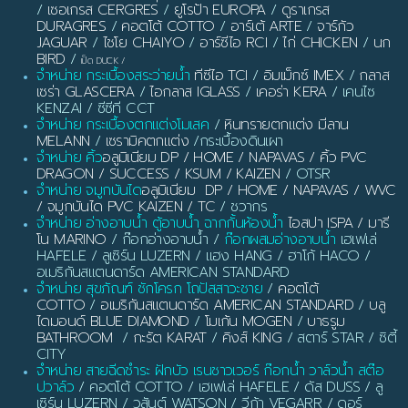
/
เซอเกรส CERGRES
/
ยูโรป้า EUROPA
/
ดูราเกรส
DURAGRES
/
คอตโต้ COTTO
/
อาร์เต้ ARTE
/
จาร์กัว
JAGUAR
/
ไชโย CHAIYO
/
อาร์ซีไอ RCI
/
ไก่ CHICKEN
/
นก
BIRD
/
เป็ด DUCK
/
จำหน่าย กระเบื้องสระว่ายน้ำ
ทีซีไอ TCI
/
อิมเม็กซ์ IMEX
/
กลาส
เซร่า GLASCERA
/
ไอกลาส IGLASS
/
เคอร่า KERA
/ เคนไซ
KENZAI / ซีซีที CCT
จำหน่าย กระเบื้องตกแต่งโมเสค
/
หินทรายตกแต่ง มีลาน
MELANN
/
เซรามิคตกแต่ง
/กระเบื้องดินเผา
จำหน่าย คิ้ว
อลูมิเนียม DP / HOME / NAPAVAS / คิ้ว PVC
DRAGON / SUCCESS / KSUM / KAIZEN
/ OTSR
จำหน่าย จมูกบันได
อลูมิเนียม DP / HOME / NAPAVAS / WVC
/ จมูกบันได PVC KAIZEN / TC
/ ชวากร
จำหน่าย อ่างอาบน้ำ ตู้อาบน้ำ ฉากกั้นห้องน้ำ
ไอสปา ISPA / มารี
โน MARINO
/ ก๊อกอ่างอาบน้ำ /
ก๊อกผสมอ่างอาบน้ำ
เฮเฟเล่
HAFELE / ลูเซิร์น LUZERN / แฮง HANG / ฮาโก้ HACO /
อเมริกันสแตนดาร์ด AMERICAN STANDARD
จำหน่าย สุขภัณฑ์ ชักโครก โถปัสสาวะชาย
/
คอตโต้
COTTO
/
อเมริกันสแตนดาร์ด AMERICAN STANDARD
/
บลู
ไดมอนด์ BLUE DIAMOND
/
โมเก้น MOGEN
/
บาธรูม
BATHROOM
/
กะรัต KARAT
/
คิงส์ KING
/ สตาร์ STAR / ซิตี้
CITY
จำหน่าย สายฉีดชำระ ฝักบัว เรนชาวเวอร์ ก๊อกน้ำ วาล์วน้ำ สต๊อ
ปวาล์ว
/ คอตโต้ COTTO / เฮเฟเล่ HAFELE / ดัส DUSS / ลู
เซิร์น LUZERN / วสันต์ WATSON / วีก้า VEGARR / ดอร์