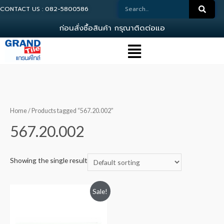
CONTACT US : 082-5800586
ก
อ
น
ส
ง
ซ
อ
ส
น
ค
า
ก
ร
ณ
า
ต
ด
ต
อ
แ
อ
ด
ม
Home
/ Products tagged “567.20.002”
567.20.002
Showing the single result
Sale!