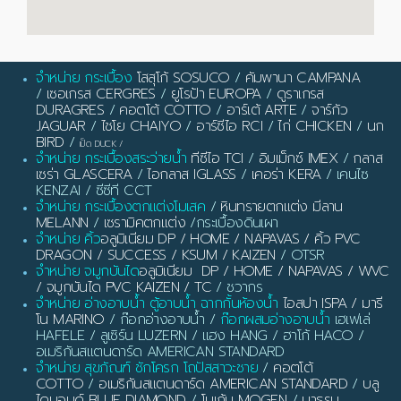
จำหน่าย กระเบื้อง
โสสุโก้ SOSUCO
/
คัมพานา CAMPANA
/
เซอเกรส CERGRES
/
ยูโรป้า EUROPA
/
ดูราเกรส
DURAGRES
/
คอตโต้ COTTO
/
อาร์เต้ ARTE
/
จาร์กัว
JAGUAR
/
ไชโย CHAIYO
/
อาร์ซีไอ RCI
/
ไก่ CHICKEN
/
นก
BIRD
/
เป็ด DUCK
/
จำหน่าย กระเบื้องสระว่ายน้ำ
ทีซีไอ TCI
/
อิมเม็กซ์ IMEX
/
กลาส
เซร่า GLASCERA
/
ไอกลาส IGLASS
/
เคอร่า KERA
/ เคนไซ
KENZAI / ซีซีที CCT
จำหน่าย กระเบื้องตกแต่งโมเสค
/
หินทรายตกแต่ง มีลาน
MELANN
/
เซรามิคตกแต่ง
/กระเบื้องดินเผา
จำหน่าย คิ้ว
อลูมิเนียม DP / HOME / NAPAVAS / คิ้ว PVC
DRAGON / SUCCESS / KSUM / KAIZEN
/ OTSR
จำหน่าย จมูกบันได
อลูมิเนียม DP / HOME / NAPAVAS / WVC
/ จมูกบันได PVC KAIZEN / TC
/ ชวากร
จำหน่าย อ่างอาบน้ำ ตู้อาบน้ำ ฉากกั้นห้องน้ำ
ไอสปา ISPA / มารี
โน MARINO
/ ก๊อกอ่างอาบน้ำ /
ก๊อกผสมอ่างอาบน้ำ
เฮเฟเล่
HAFELE / ลูเซิร์น LUZERN / แฮง HANG / ฮาโก้ HACO /
อเมริกันสแตนดาร์ด AMERICAN STANDARD
จำหน่าย สุขภัณฑ์ ชักโครก โถปัสสาวะชาย
/
คอตโต้
COTTO
/
อเมริกันสแตนดาร์ด AMERICAN STANDARD
/
บลู
ไดมอนด์ BLUE DIAMOND
/
โมเก้น MOGEN
/
บาธรูม