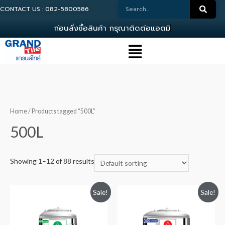
CONTACT US : 082-5800586
ก
อ
น
ส
ง
ซ
อ
ส
น
ค
า
ก
ร
ณ
า
ต
ด
ต
อ
แ
อ
ด
ม
น
0
Home
/ Products tagged “500L”
500L
Showing 1–12 of 88 results
Sale!
Sale!