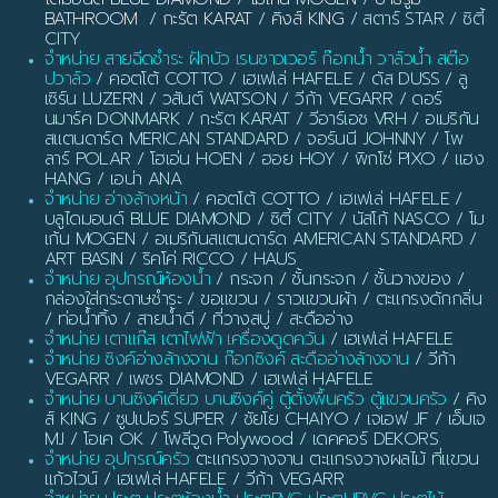
BATHROOM
/
กะรัต KARAT
/
คิงส์ KING
/ สตาร์ STAR / ซิตี้
CITY
จำหน่าย สายฉีดชำระ ฝักบัว เรนชาวเวอร์ ก๊อกน้ำ วาล์วน้ำ สต๊อ
ปวาล์ว
/ คอตโต้ COTTO / เฮเฟเล่ HAFELE / ดัส DUSS / ลู
เซิร์น LUZERN / วสันต์ WATSON / วีก้า VEGARR / ดอร์
นมาร์ค DONMARK / กะรัต KARAT / วีอาร์เอช VRH / อเมริกัน
สแตนดาร์ด MERICAN STANDARD / จอร์นนี JOHNNY / โพ
ลาร์ POLAR / โฮเอ่น HOEN / ฮอย HOY / พิกโซ่ PIXO / แฮง
HANG / เอน่า ANA
จำหน่าย อ่างล้างหน้า
/ คอตโต้ COTTO / เฮเฟเล่ HAFELE /
บลูไดมอนด์ BLUE DIAMOND / ซิตี้ CITY / นัสโก้ NASCO / โม
เก้น MOGEN / อเมริกันสแตนดาร์ด AMERICAN STANDARD /
ART BASIN / ริคโค่ RICCO / HAUS
จำหน่าย อุปกรณ์ห้องน้ำ
/ กระจก / ชั้นกระจก / ชั้นวางของ /
กล่องใส่กระดาษชำระ / ขอแขวน / ราวแขวนผ้า / ตะแกรงดักกลิ่น
/ ท่อน้ำทิ้ง / สายน้ำดี / ที่วางสบู่ / สะดืออ่าง
จำหน่าย เตาแก๊ส เตาไฟฟ้า เครื่องดูดควัน
/ เฮเฟเล่ HAFELE
จำหน่าย ซิงค์อ่างล้างจาน ก๊อกซิงค์ สะดืออ่างล้างจาน
/ วีก้า
VEGARR / เพชร DIAMOND / เฮเฟเล่ HAFELE
จำหน่าย บานซิงค์เดี่ยว บานซิงค์คู่ ตู้ตั้งพื้นครัว ตู้แขวนครัว
/ คิง
ส์ KING / ซูปเปอร์ SUPER / ชัยโย CHAIYO / เจเอฟ JF / เอ็มเจ
MJ / โอเค OK / โพลีวูด Polywood / เดคคอร์ DEKORS
จำหน่าย อุปกรณ์ครัว
ตะแกรงวางจาน ตะแกรงวางผลไม้ ที่แขวน
แก้วไวน์ / เฮเฟเล่ HAFELE / วีก้า VEGARR