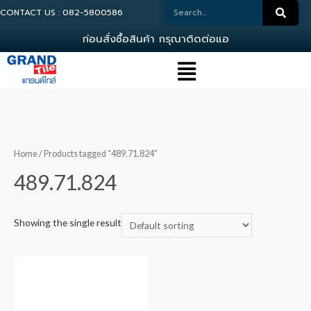
CONTACT US : 082-5800586
ก
อ
น
ส
ง
ซ
อ
ส
น
ค
า
ก
ร
ณ
า
ต
ด
ต
อ
แ
อ
ด
ม
Home
/ Products tagged “489.71.824”
489.71.824
Showing the single result