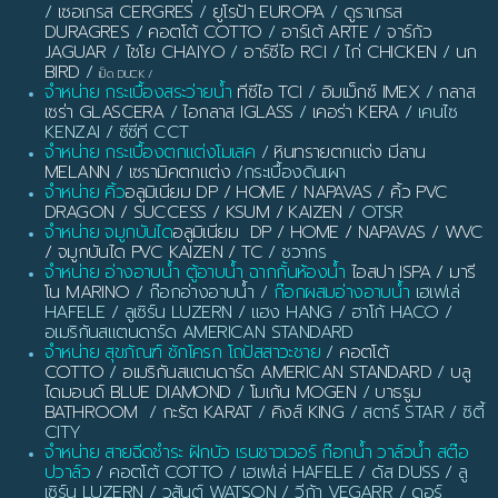
/
เซอเกรส CERGRES
/
ยูโรป้า EUROPA
/
ดูราเกรส
DURAGRES
/
คอตโต้ COTTO
/
อาร์เต้ ARTE
/
จาร์กัว
JAGUAR
/
ไชโย CHAIYO
/
อาร์ซีไอ RCI
/
ไก่ CHICKEN
/
นก
BIRD
/
เป็ด DUCK
/
จำหน่าย กระเบื้องสระว่ายน้ำ
ทีซีไอ TCI
/
อิมเม็กซ์ IMEX
/
กลาส
เซร่า GLASCERA
/
ไอกลาส IGLASS
/
เคอร่า KERA
/ เคนไซ
KENZAI / ซีซีที CCT
จำหน่าย กระเบื้องตกแต่งโมเสค
/
หินทรายตกแต่ง มีลาน
MELANN
/
เซรามิคตกแต่ง
/กระเบื้องดินเผา
จำหน่าย คิ้ว
อลูมิเนียม DP / HOME / NAPAVAS / คิ้ว PVC
DRAGON / SUCCESS / KSUM / KAIZEN
/ OTSR
จำหน่าย จมูกบันได
อลูมิเนียม DP / HOME / NAPAVAS / WVC
/ จมูกบันได PVC KAIZEN / TC
/ ชวากร
จำหน่าย อ่างอาบน้ำ ตู้อาบน้ำ ฉากกั้นห้องน้ำ
ไอสปา ISPA / มารี
โน MARINO
/ ก๊อกอ่างอาบน้ำ /
ก๊อกผสมอ่างอาบน้ำ
เฮเฟเล่
HAFELE / ลูเซิร์น LUZERN / แฮง HANG / ฮาโก้ HACO /
อเมริกันสแตนดาร์ด AMERICAN STANDARD
จำหน่าย สุขภัณฑ์ ชักโครก โถปัสสาวะชาย
/
คอตโต้
COTTO
/
อเมริกันสแตนดาร์ด AMERICAN STANDARD
/
บลู
ไดมอนด์ BLUE DIAMOND
/
โมเก้น MOGEN
/
บาธรูม
BATHROOM
/
กะรัต KARAT
/
คิงส์ KING
/ สตาร์ STAR / ซิตี้
CITY
จำหน่าย สายฉีดชำระ ฝักบัว เรนชาวเวอร์ ก๊อกน้ำ วาล์วน้ำ สต๊อ
ปวาล์ว
/ คอตโต้ COTTO / เฮเฟเล่ HAFELE / ดัส DUSS / ลู
เซิร์น LUZERN / วสันต์ WATSON / วีก้า VEGARR / ดอร์