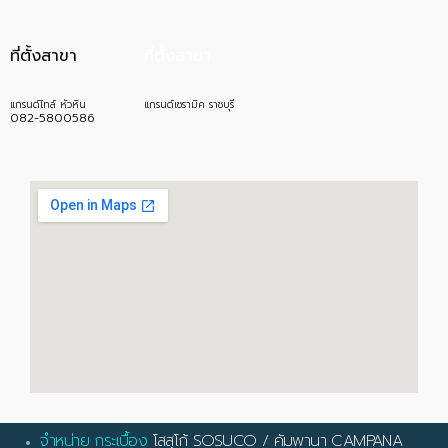
ที่ตั้งสาขา
ที่ตั้งสาขา
แกรนด์ไทล์ หัวหิน
แกรนด์เซรามิค ราชบุรี
082-5800586
จำหน่าย กระเบื้อง
โสสุโก้ SOSUCO
/
คัมพานา CAMPANA