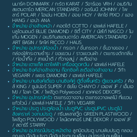
นมาร์ค DONMARK / กะรัต KARAT / วีอาร์เอช VRH / อเมริกัน
สแตนดาร์ด MERICAN STANDARD / จอร์นนี JOHNNY / โพ
ลาร์ POLAR / โฮเอ่น HOEN / ฮอย HOY / พิกโซ่ PIXO / แฮง
HANG / เอน่า ANA
จำหน่าย อ่างล้างหน้า
/ คอตโต้ COTTO / เฮเฟเล่ HAFELE /
บลูไดมอนด์ BLUE DIAMOND / ซิตี้ CITY / นัสโก้ NASCO / โม
เก้น MOGEN / อเมริกันสแตนดาร์ด AMERICAN STANDARD /
ART BASIN / ริคโค่ RICCO / HAUS
จำหน่าย อุปกรณ์ห้องน้ำ
/ กระจก / ชั้นกระจก / ชั้นวางของ /
กล่องใส่กระดาษชำระ / ขอแขวน / ราวแขวนผ้า / ตะแกรงดักกลิ่น
/ ท่อน้ำทิ้ง / สายน้ำดี / ที่วางสบู่ / สะดืออ่าง
จำหน่าย เตาแก๊ส เตาไฟฟ้า เครื่องดูดควัน
/ เฮเฟเล่ HAFELE
จำหน่าย ซิงค์อ่างล้างจาน ก๊อกซิงค์ สะดืออ่างล้างจาน
/ วีก้า
VEGARR / เพชร DIAMOND / เฮเฟเล่ HAFELE
จำหน่าย บานซิงค์เดี่ยว บานซิงค์คู่ ตู้ตั้งพื้นครัว ตู้แขวนครัว
/ คิง
ส์ KING / ซูปเปอร์ SUPER / ชัยโย CHAIYO / เจเอฟ JF / เอ็มเจ
MJ / โอเค OK / โพลีวูด Polywood / เดคคอร์ DEKORS
จำหน่าย อุปกรณ์ครัว
ตะแกรงวางจาน ตะแกรงวางผลไม้ ที่แขวน
แก้วไวน์ / เฮเฟเล่ HAFELE / วีก้า VEGARR
จำหน่าย ประตู ประตูห้องน้ำ ประตูPVC ประตูUPVC ประตูไม้
สังเคราะห์ วงกบประตู
/ กรีนพลาสวู๊ด GREEN PLASTWOOD /
โพลีวูด POLYWOOD / ไลน์เดคคอร์ LINE DEKOR / เจเอฟ JF
/ สตาร์รี่ STARRY
จำหน่าย อุปกรณ์ประตู หน้าต่าง
ลูกบิดประตู บานพับประตู กลอน
กุญแจ มือจับประตู มือจับประตูบานเลื่อน อุปกรณ์บานเฟี้ยม