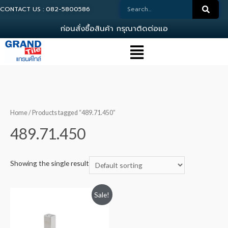
CONTACT US : 082-5800586
ก
อ
น
ส
ง
ซ
อ
ส
น
ค
า
ก
ร
ณ
า
ต
ด
ต
อ
แ
อ
ด
ม
Home
/ Products tagged “489.71.450”
489.71.450
Showing the single result
Sale!