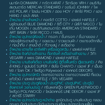
นมาร์ค DONMARK / กะรัต KARAT / วีอาร์เอช VRH / อเมริกัน
สแตนดาร์ด MERICAN STANDARD / จอร์นนี JOHNNY / โพ
ลาร์ POLAR / โฮเอ่น HOEN / ฮอย HOY / พิกโซ่ PIXO / แฮง
HANG / เอน่า ANA
จำหน่าย อ่างล้างหน้า
/ คอตโต้ COTTO / เฮเฟเล่ HAFELE /
บลูไดมอนด์ BLUE DIAMOND / ซิตี้ CITY / นัสโก้ NASCO / โม
เก้น MOGEN / อเมริกันสแตนดาร์ด AMERICAN STANDARD /
ART BASIN / ริคโค่ RICCO / HAUS
จำหน่าย อุปกรณ์ห้องน้ำ
/ กระจก / ชั้นกระจก / ชั้นวางของ /
กล่องใส่กระดาษชำระ / ขอแขวน / ราวแขวนผ้า / ตะแกรงดักกลิ่น
/ ท่อน้ำทิ้ง / สายน้ำดี / ที่วางสบู่ / สะดืออ่าง
จำหน่าย เตาแก๊ส เตาไฟฟ้า เครื่องดูดควัน
/ เฮเฟเล่ HAFELE
จำหน่าย ซิงค์อ่างล้างจาน ก๊อกซิงค์ สะดืออ่างล้างจาน
/ วีก้า
VEGARR / เพชร DIAMOND / เฮเฟเล่ HAFELE
จำหน่าย บานซิงค์เดี่ยว บานซิงค์คู่ ตู้ตั้งพื้นครัว ตู้แขวนครัว
/ คิง
ส์ KING / ซูปเปอร์ SUPER / ชัยโย CHAIYO / เจเอฟ JF / เอ็มเจ
MJ / โอเค OK / โพลีวูด Polywood / เดคคอร์ DEKORS
จำหน่าย อุปกรณ์ครัว
ตะแกรงวางจาน ตะแกรงวางผลไม้ ที่แขวน
แก้วไวน์ / เฮเฟเล่ HAFELE / วีก้า VEGARR
จำหน่าย ประตู ประตูห้องน้ำ ประตูPVC ประตูUPVC ประตูไม้
สังเคราะห์ วงกบประตู
/ กรีนพลาสวู๊ด GREEN PLASTWOOD /
โพลีวูด POLYWOOD / ไลน์เดคคอร์ LINE DEKOR / เจเอฟ JF
/ สตาร์รี่ STARRY
จำหน่าย อุปกรณ์ประตู หน้าต่าง
ลูกบิดประตู บานพับประตู กลอน
กุญแจ มือจับประตู มือจับประตูบานเลื่อน อุปกรณ์บานเฟี้ยม