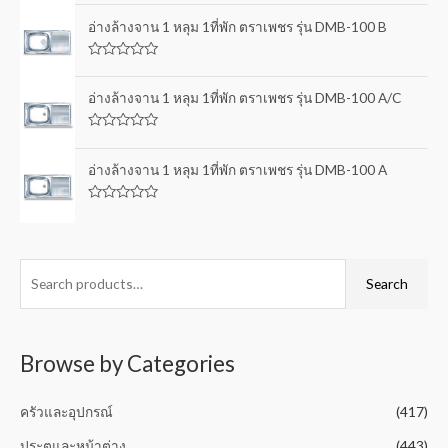
o
a
u
t
อ่างล้างจาน 1 หลุม 1ที่พัก ตราเพชร รุ่น DMB-100 B
t
e
o
d
f
0
5
R
o
a
u
t
อ่างล้างจาน 1 หลุม 1ที่พัก ตราเพชร รุ่น DMB-100 A/C
t
e
o
d
f
0
5
R
o
a
u
t
อ่างล้างจาน 1 หลุม 1ที่พัก ตราเพชร รุ่น DMB-100 A
t
e
o
d
f
0
5
R
o
a
u
t
t
e
o
d
f
0
Search
5
o
u
t
o
f
5
Browse by Categories
ครัวและอุปกรณ์
(417)
ประตูและหน้าต่าง
(443)