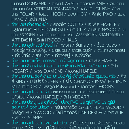
นมาร์ค DONMARK / กะรัต KARAT / วีอาร์เอช VRH / อเมริกัน
สแตนดาร์ด MERICAN STANDARD / จอร์นนี JOHNNY / โพ
ลาร์ POLAR / โฮเอ่น HOEN / ฮอย HOY / พิกโซ่ PIXO / แฮง
HANG / เอน่า ANA
จำหน่าย อ่างล้างหน้า
/ คอตโต้ COTTO / เฮเฟเล่ HAFELE /
บลูไดมอนด์ BLUE DIAMOND / ซิตี้ CITY / นัสโก้ NASCO / โม
เก้น MOGEN / อเมริกันสแตนดาร์ด AMERICAN STANDARD /
ART BASIN / ริคโค่ RICCO / HAUS
จำหน่าย อุปกรณ์ห้องน้ำ
/ กระจก / ชั้นกระจก / ชั้นวางของ /
กล่องใส่กระดาษชำระ / ขอแขวน / ราวแขวนผ้า / ตะแกรงดักกลิ่น
/ ท่อน้ำทิ้ง / สายน้ำดี / ที่วางสบู่ / สะดืออ่าง
จำหน่าย เตาแก๊ส เตาไฟฟ้า เครื่องดูดควัน
/ เฮเฟเล่ HAFELE
จำหน่าย ซิงค์อ่างล้างจาน ก๊อกซิงค์ สะดืออ่างล้างจาน
/ วีก้า
VEGARR / เพชร DIAMOND / เฮเฟเล่ HAFELE
จำหน่าย บานซิงค์เดี่ยว บานซิงค์คู่ ตู้ตั้งพื้นครัว ตู้แขวนครัว
/ คิง
ส์ KING / ซูปเปอร์ SUPER / ชัยโย CHAIYO / เจเอฟ JF / เอ็มเจ
MJ / โอเค OK / โพลีวูด Polywood / เดคคอร์ DEKORS
จำหน่าย อุปกรณ์ครัว
ตะแกรงวางจาน ตะแกรงวางผลไม้ ที่แขวน
แก้วไวน์ / เฮเฟเล่ HAFELE / วีก้า VEGARR
จำหน่าย ประตู ประตูห้องน้ำ ประตูPVC ประตูUPVC ประตูไม้
สังเคราะห์ วงกบประตู
/ กรีนพลาสวู๊ด GREEN PLASTWOOD /
โพลีวูด POLYWOOD / ไลน์เดคคอร์ LINE DEKOR / เจเอฟ JF
/ สตาร์รี่ STARRY
จำหน่าย อุปกรณ์ประตู หน้าต่าง
ลูกบิดประตู บานพับประตู กลอน
กุญแจ มือจับประตู มือจับประตูบานเลื่อน อุปกรณ์บานเฟี้ยม