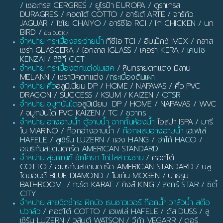
/
เซอเกรส CERGRES
/
ยูโรป้า EUROPA
/
ดูราเกรส
DURAGRES
/
คอตโต้ COTTO
/
อาร์เต้ ARTE
/
จาร์กัว
JAGUAR
/
ไชโย CHAIYO
/
อาร์ซีไอ RCI
/
ไก่ CHICKEN
/
นก
BIRD
/
เป็ด DUCK
/
จำหน่าย กระเบื้องสระว่ายน้ำ
ทีซีไอ TCI
/
อิมเม็กซ์ IMEX
/
กลาส
เซร่า GLASCERA
/
ไอกลาส IGLASS
/
เคอร่า KERA
/ เคนไซ
KENZAI / ซีซีที CCT
จำหน่าย กระเบื้องตกแต่งโมเสค
/
หินทรายตกแต่ง มีลาน
MELANN
/
เซรามิคตกแต่ง
/กระเบื้องดินเผา
จำหน่าย คิ้ว
อลูมิเนียม DP / HOME / NAPAVAS / คิ้ว PVC
DRAGON / SUCCESS / KSUM / KAIZEN
/ OTSR
จำหน่าย จมูกบันได
อลูมิเนียม DP / HOME / NAPAVAS / WVC
/ จมูกบันได PVC KAIZEN / TC
/ ชวากร
จำหน่าย อ่างอาบน้ำ ตู้อาบน้ำ ฉากกั้นห้องน้ำ
ไอสปา ISPA / มารี
โน MARINO
/ ก๊อกอ่างอาบน้ำ /
ก๊อกผสมอ่างอาบน้ำ
เฮเฟเล่
HAFELE / ลูเซิร์น LUZERN / แฮง HANG / ฮาโก้ HACO /
อเมริกันสแตนดาร์ด AMERICAN STANDARD
จำหน่าย สุขภัณฑ์ ชักโครก โถปัสสาวะชาย
/
คอตโต้
COTTO
/
อเมริกันสแตนดาร์ด AMERICAN STANDARD
/
บลู
ไดมอนด์ BLUE DIAMOND
/
โมเก้น MOGEN
/
บาธรูม
BATHROOM
/
กะรัต KARAT
/
คิงส์ KING
/ สตาร์ STAR / ซิตี้
CITY
จำหน่าย สายฉีดชำระ ฝักบัว เรนชาวเวอร์ ก๊อกน้ำ วาล์วน้ำ สต๊อ
ปวาล์ว
/ คอตโต้ COTTO / เฮเฟเล่ HAFELE / ดัส DUSS / ลู
เซิร์น LUZERN / วสันต์ WATSON / วีก้า VEGARR / ดอร์