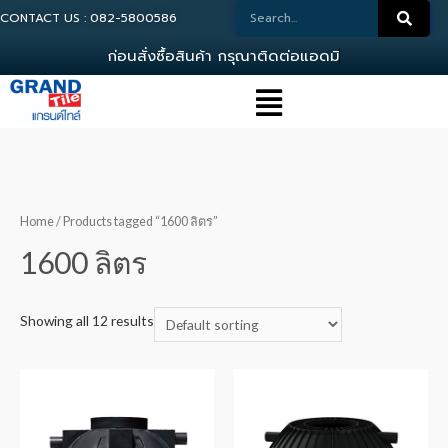
CONTACT US : 082-5800586
ก
อ
น
ส
ง
ซ
อ
ส
น
ค
า
ก
ร
ณ
า
ต
ด
ต
อ
แ
อ
ด
ม
น
0
8
Home
/ Products tagged “1600 ลิตร”
1600 ลิตร
Showing all 12 results