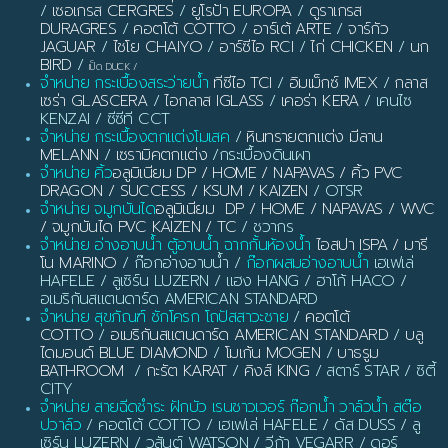
/
เซอเกรส CERGRES
/
ยูโรป้า EUROPA
/
ดูราเกรส
DURAGRES
/
คอตโต้ COTTO
/
อาร์เต้ ARTE
/
จาร์กัว
JAGUAR
/
ไชโย CHAIYO
/
อาร์ซีไอ RCI
/
ไก่ CHICKEN
/
นก
BIRD
/
เป็ด DUCK
/
จำหน่าย กระเบื้องสระว่ายน้ำ
ทีซีไอ TCI
/
อิมเม็กซ์ IMEX
/
กลาส
เซร่า GLASCERA
/
ไอกลาส IGLASS
/
เคอร่า KERA
/ เคนไซ
KENZAI / ซีซีที CCT
จำหน่าย กระเบื้องตกแต่งโมเสค
/
หินทรายตกแต่ง มีลาน
MELANN
/
เซรามิคตกแต่ง
/กระเบื้องดินเผา
จำหน่าย คิ้ว
อลูมิเนียม DP / HOME / NAPAVAS / คิ้ว PVC
DRAGON / SUCCESS / KSUM / KAIZEN
/ OTSR
จำหน่าย จมูกบันได
อลูมิเนียม DP / HOME / NAPAVAS / WVC
/ จมูกบันได PVC KAIZEN / TC
/ ชวากร
จำหน่าย อ่างอาบน้ำ ตู้อาบน้ำ ฉากกั้นห้องน้ำ
ไอสปา ISPA / มารี
โน MARINO
/ ก๊อกอ่างอาบน้ำ /
ก๊อกผสมอ่างอาบน้ำ
เฮเฟเล่
HAFELE / ลูเซิร์น LUZERN / แฮง HANG / ฮาโก้ HACO /
อเมริกันสแตนดาร์ด AMERICAN STANDARD
จำหน่าย สุขภัณฑ์ ชักโครก โถปัสสาวะชาย
/
คอตโต้
COTTO
/
อเมริกันสแตนดาร์ด AMERICAN STANDARD
/
บลู
ไดมอนด์ BLUE DIAMOND
/
โมเก้น MOGEN
/
บาธรูม
BATHROOM
/
กะรัต KARAT
/
คิงส์ KING
/ สตาร์ STAR / ซิตี้
CITY
จำหน่าย สายฉีดชำระ ฝักบัว เรนชาวเวอร์ ก๊อกน้ำ วาล์วน้ำ สต๊อ
ปวาล์ว
/ คอตโต้ COTTO / เฮเฟเล่ HAFELE / ดัส DUSS / ลู
เซิร์น LUZERN / วสันต์ WATSON / วีก้า VEGARR / ดอร์