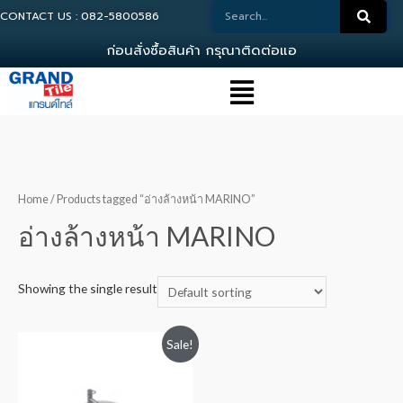
CONTACT US : 082-5800586
ก
อ
น
ส
ง
ซ
อ
ส
น
ค
า
ก
ร
ณ
า
ต
ด
ต
อ
แ
อ
ด
ม
Home
/ Products tagged “อ่างล้างหน้า MARINO”
อ่างล้างหน้า MARINO
Showing the single result
Sale!