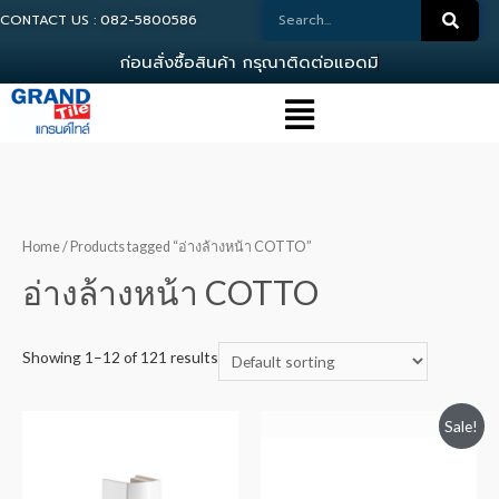
CONTACT US : 082-5800586
ก
อ
น
ส
ง
ซ
อ
ส
น
ค
า
ก
ร
ณ
า
ต
ด
ต
อ
แ
อ
ด
ม
น
0
Home
/ Products tagged “อ่างล้างหน้า COTTO”
อ่างล้างหน้า COTTO
Showing 1–12 of 121 results
Sale!