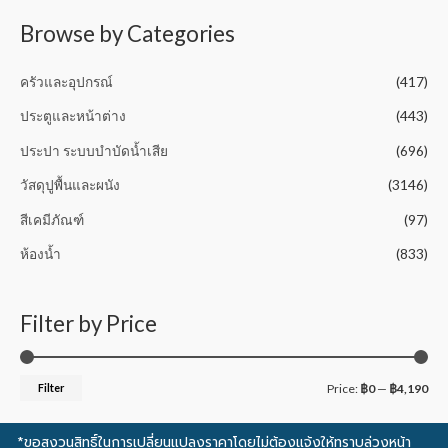
f
5
Browse by Categories
ครัวและอุปกรณ์
(417)
ประตูและหน้าต่าง
(443)
ประปา ระบบบำบัดน้ำเสีย
(696)
วัสดุปูพื้นและผนัง
(3146)
สีเคมีภัณฑ์
(97)
ห้องน้ำ
(833)
Filter by Price
Filter
Price:
฿0
—
฿4,190
*ขอสงวนสิทธิ์ในการเปลี่ยนแปลงราคาโดยไม่ต้องแจ้งให้ทราบล่วงหน้า