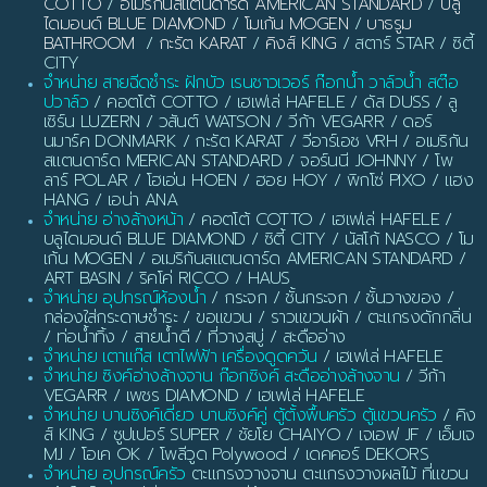
COTTO
/
อเมริกันสแตนดาร์ด AMERICAN STANDARD
/
บลู
ไดมอนด์ BLUE DIAMOND
/
โมเก้น MOGEN
/
บาธรูม
BATHROOM
/
กะรัต KARAT
/
คิงส์ KING
/ สตาร์ STAR / ซิตี้
CITY
จำหน่าย สายฉีดชำระ ฝักบัว เรนชาวเวอร์ ก๊อกน้ำ วาล์วน้ำ สต๊อ
ปวาล์ว
/ คอตโต้ COTTO / เฮเฟเล่ HAFELE / ดัส DUSS / ลู
เซิร์น LUZERN / วสันต์ WATSON / วีก้า VEGARR / ดอร์
นมาร์ค DONMARK / กะรัต KARAT / วีอาร์เอช VRH / อเมริกัน
สแตนดาร์ด MERICAN STANDARD / จอร์นนี JOHNNY / โพ
ลาร์ POLAR / โฮเอ่น HOEN / ฮอย HOY / พิกโซ่ PIXO / แฮง
HANG / เอน่า ANA
จำหน่าย อ่างล้างหน้า
/ คอตโต้ COTTO / เฮเฟเล่ HAFELE /
บลูไดมอนด์ BLUE DIAMOND / ซิตี้ CITY / นัสโก้ NASCO / โม
เก้น MOGEN / อเมริกันสแตนดาร์ด AMERICAN STANDARD /
ART BASIN / ริคโค่ RICCO / HAUS
จำหน่าย อุปกรณ์ห้องน้ำ
/ กระจก / ชั้นกระจก / ชั้นวางของ /
กล่องใส่กระดาษชำระ / ขอแขวน / ราวแขวนผ้า / ตะแกรงดักกลิ่น
/ ท่อน้ำทิ้ง / สายน้ำดี / ที่วางสบู่ / สะดืออ่าง
จำหน่าย เตาแก๊ส เตาไฟฟ้า เครื่องดูดควัน
/ เฮเฟเล่ HAFELE
จำหน่าย ซิงค์อ่างล้างจาน ก๊อกซิงค์ สะดืออ่างล้างจาน
/ วีก้า
VEGARR / เพชร DIAMOND / เฮเฟเล่ HAFELE
จำหน่าย บานซิงค์เดี่ยว บานซิงค์คู่ ตู้ตั้งพื้นครัว ตู้แขวนครัว
/ คิง
ส์ KING / ซูปเปอร์ SUPER / ชัยโย CHAIYO / เจเอฟ JF / เอ็มเจ
MJ / โอเค OK / โพลีวูด Polywood / เดคคอร์ DEKORS
จำหน่าย อุปกรณ์ครัว
ตะแกรงวางจาน ตะแกรงวางผลไม้ ที่แขวน