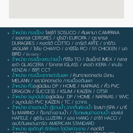
จำหน่าย กระเบื้อง
โสสุโก้ SOSUCO
/
คัมพานา CAMPANA
/
เซอเกรส CERGRES
/
ยูโรป้า EUROPA
/
ดูราเกรส
DURAGRES
/
คอตโต้ COTTO
/
อาร์เต้ ARTE
/
จาร์กัว
JAGUAR
/
ไชโย CHAIYO
/
อาร์ซีไอ RCI
/
ไก่ CHICKEN
/
นก
BIRD
/
เป็ด DUCK
/
จำหน่าย กระเบื้องสระว่ายน้ำ
ทีซีไอ TCI
/
อิมเม็กซ์ IMEX
/
กลาส
เซร่า GLASCERA
/
ไอกลาส IGLASS
/
เคอร่า KERA
/ เคนไซ
KENZAI / ซีซีที CCT
จำหน่าย กระเบื้องตกแต่งโมเสค
/
หินทรายตกแต่ง มีลาน
MELANN
/
เซรามิคตกแต่ง
/กระเบื้องดินเผา
จำหน่าย คิ้ว
อลูมิเนียม DP / HOME / NAPAVAS / คิ้ว PVC
DRAGON / SUCCESS / KSUM / KAIZEN
/ OTSR
จำหน่าย จมูกบันได
อลูมิเนียม DP / HOME / NAPAVAS / WVC
/ จมูกบันได PVC KAIZEN / TC
/ ชวากร
จำหน่าย อ่างอาบน้ำ ตู้อาบน้ำ ฉากกั้นห้องน้ำ
ไอสปา ISPA / มารี
โน MARINO
/ ก๊อกอ่างอาบน้ำ /
ก๊อกผสมอ่างอาบน้ำ
เฮเฟเล่
HAFELE / ลูเซิร์น LUZERN / แฮง HANG / ฮาโก้ HACO /
อเมริกันสแตนดาร์ด AMERICAN STANDARD
จำหน่าย สุขภัณฑ์ ชักโครก โถปัสสาวะชาย
/
คอตโต้