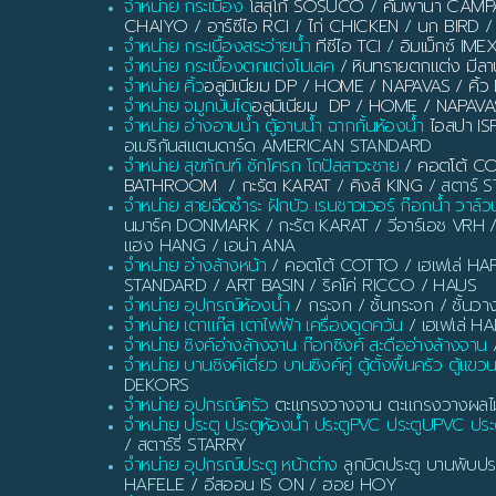
จำหน่าย กระเบื้อง
โสสุโก้ SOSUCO
/
คัมพานา CAM
CHAIYO
/
อาร์ซีไอ RCI
/
ไก่ CHICKEN
/
นก BIRD
/
จำหน่าย กระเบื้องสระว่ายน้ำ
ทีซีไอ TCI
/
อิมเม็กซ์ IME
จำหน่าย กระเบื้องตกแต่งโมเสค
/
หินทรายตกแต่ง มี
จำหน่าย คิ้ว
อลูมิเนียม DP / HOME / NAPAVAS / ค
จำหน่าย จมูกบันได
อลูมิเนียม DP / HOME / NAPAVA
จำหน่าย อ่างอาบน้ำ ตู้อาบน้ำ ฉากกั้นห้องน้ำ
ไอสปา IS
อเมริกันสแตนดาร์ด AMERICAN STANDARD
จำหน่าย สุขภัณฑ์ ชักโครก โถปัสสาวะชาย
/
คอตโต้ C
BATHROOM
/
กะรัต KARAT
/
คิงส์ KING
/ สตาร์ ST
จำหน่าย สายฉีดชำระ ฝักบัว เรนชาวเวอร์ ก๊อกน้ำ วาล์ว
นมาร์ค DONMARK / กะรัต KARAT / วีอาร์เอช VRH 
แฮง HANG / เอน่า ANA
จำหน่าย อ่างล้างหน้า
/ คอตโต้ COTTO / เฮเฟเล่ HAF
STANDARD / ART BASIN / ริคโค่ RICCO / HAUS
จำหน่าย อุปกรณ์ห้องน้ำ
/ กระจก / ชั้นกระจก / ชั้นวา
จำหน่าย เตาแก๊ส เตาไฟฟ้า เครื่องดูดควัน
/ เฮเฟเล่ H
จำหน่าย ซิงค์อ่างล้างจาน ก๊อกซิงค์ สะดืออ่างล้างจาน
/
จำหน่าย บานซิงค์เดี่ยว บานซิงค์คู่ ตู้ตั้งพื้นครัว ตู้แขว
DEKORS
จำหน่าย อุปกรณ์ครัว
ตะแกรงวางจาน ตะแกรงวางผลไม้ ท
จำหน่าย ประตู ประตูห้องน้ำ ประตูPVC ประตูUPVC ประต
/ สตาร์รี่ STARRY
จำหน่าย อุปกรณ์ประตู หน้าต่าง
ลูกบิดประตู บานพับประ
HAFELE / อีสออน IS ON / ฮอย HOY