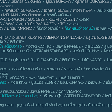
PANA
/
เซอเกรส CERGRES
/
ยูโรป้า EUROPA
/
ดูราเกรส DURAGRES
เป็ด DUCK
/
X
/
กลาสเซร่า GLASCERA
/
ไอกลาส IGLASS
/
เคอร่า KERA
/ เคนไซ KEN
ลาน MELANN
/
เซรามิคตกแต่ง
/กระเบื้องดินเผา
ิ้ว PVC DRAGON / SUCCESS / KSUM / KAIZEN
/ OTSR
S / WVC / จมูกบันได PVC KAIZEN / TC
/ ชวากร
PA / มารีโน MARINO
/ ก๊อกอ่างอาบน้ำ /
ก๊อกผสมอ่างอาบน้ำ
เฮเฟเล่ H
OTTO
/
อเมริกันสแตนดาร์ด AMERICAN STANDARD
/
บลูไดมอนด์ B
AR / ซิตี้ CITY
น้ำ สต๊อปวาล์ว
/ คอตโต้ COTTO / เฮเฟเล่ HAFELE / ดัส DUSS / ลูเซิ
/ อเมริกันสแตนดาร์ด MERICAN STANDARD / จอร์นนี JOHNNY / โพลาร
ELE / บลูไดมอนด์ BLUE DIAMOND / ซิตี้ CITY / นัสโก้ NASCO / โ
งของ / กล่องใส่กระดาษชำระ / ขอแขวน / ราวแขวนผ้า / ตะแกรงดักกลิ่น / ท่อ
AFELE
 วีก้า VEGARR / เพชร DIAMOND / เฮเฟเล่ HAFELE
นครัว
/ คิงส์ KING / ซูปเปอร์ SUPER / ชัยโย CHAIYO / เจเอฟ JF / เอ็
ี่แขวนแก้วไวน์ / เฮเฟเล่ HAFELE / วีก้า VEGARR
ูไม้สังเคราะห์ วงกบประตู
/ กรีนพลาสวู๊ด GREEN PLASTWOOD / โพลีว
ตู กลอน กุญแจ มือจับประตู มือจับประตูบานเลื่อน อุปกรณ์บานเฟี้ยม อุปก