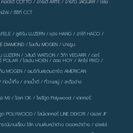
/
คอตโต้ COTTO
/
อาร์เต้ ARTE
/
จาร์กัว JAGUAR
/
ไชโย
ZAI / ซีซีที CCT
AFELE / ลูเซิร์น LUZERN / แฮง HANG / ฮาโก้ HACO /
LUE DIAMOND
/
โมเก้น MOGEN
/
บาธรูม
ร์น LUZERN / วสันต์ WATSON / วีก้า VEGARR / ดอร์
์ POLAR / โฮเอ่น HOEN / ฮอย HOY / พิกโซ่ PIXO /
มเก้น MOGEN / อเมริกันสแตนดาร์ด AMERICAN
น้ำทิ้ง / สายน้ำดี / ที่วางสบู่ / สะดืออ่าง
มเจ MJ / โอเค OK / โพลีวูด Polywood / เดคคอร์
ูด POLYWOOD / ไลน์เดคคอร์ LINE DEKOR / เจเอฟ JF
รณ์บานเลื่อน โช้ค บานพับหน้าต่าง ตะขอหน้าต่าง / เฮเฟเล่