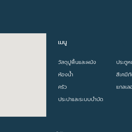
เมนู
เมนู
วัสดุปูพื้นและผนัง
ประตูหน
ห้องน้ำ
สีเคมีภ
ครัว
แกลเลอร
ประปาและระบบบำบัด