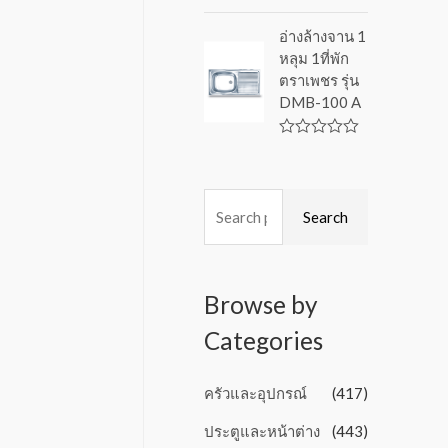
f
R
5
a
อ่างล้างจาน 1
t
หลุม 1ที่พัก
e
d
ตราเพชร รุ่น
0
DMB-100 A
o
u
t
o
R
f
a
5
t
e
d
Search
0
o
u
t
o
Browse by
f
5
Categories
ครัวและอุปกรณ์
(417)
ประตูและหน้าต่าง
(443)