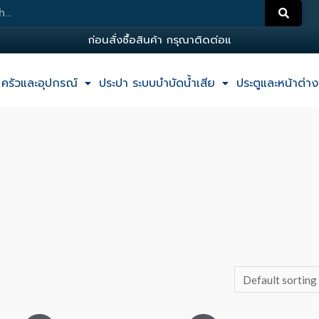
ก
อ
น
ส
ง
ซ
อ
ส
น
ค
า
ก
ร
ณ
า
ต
ด
ต
อ
แ
อ
ด
ม
ครัวและอุปกรณ์
ประปา ระบบบำบัดน้ำเสีย
ประตูและหน้าต่าง