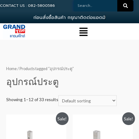
CONTACT US : 082-5800586
ก
อ
น
ส
ง
ซ
อ
ส
น
ค
า
ก
ร
ณ
า
ต
ด
ต
อ
แ
อ
ด
ม
น
0
Home
/ Products tagged “อุปกรณ์ประตู”
อุปกรณ์ประตู
Showing 1–12 of 33 results
Sale!
Sale!