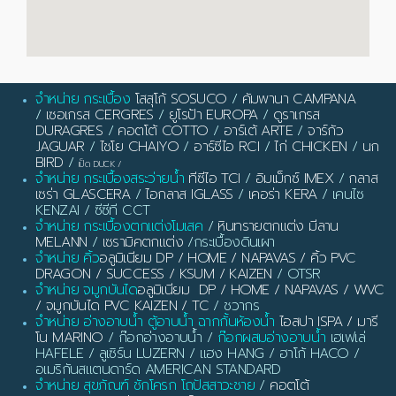
จำหน่าย กระเบื้อง
โสสุโก้ SOSUCO
/
คัมพานา CAMPANA
/
เซอเกรส CERGRES
/
ยูโรป้า EUROPA
/
ดูราเกรส
DURAGRES
/
คอตโต้ COTTO
/
อาร์เต้ ARTE
/
จาร์กัว
JAGUAR
/
ไชโย CHAIYO
/
อาร์ซีไอ RCI
/
ไก่ CHICKEN
/
นก
BIRD
/
เป็ด DUCK
/
จำหน่าย กระเบื้องสระว่ายน้ำ
ทีซีไอ TCI
/
อิมเม็กซ์ IMEX
/
กลาส
เซร่า GLASCERA
/
ไอกลาส IGLASS
/
เคอร่า KERA
/ เคนไซ
KENZAI / ซีซีที CCT
จำหน่าย กระเบื้องตกแต่งโมเสค
/
หินทรายตกแต่ง มีลาน
MELANN
/
เซรามิคตกแต่ง
/กระเบื้องดินเผา
จำหน่าย คิ้ว
อลูมิเนียม DP / HOME / NAPAVAS / คิ้ว PVC
DRAGON / SUCCESS / KSUM / KAIZEN
/ OTSR
จำหน่าย จมูกบันได
อลูมิเนียม DP / HOME / NAPAVAS / WVC
/ จมูกบันได PVC KAIZEN / TC
/ ชวากร
จำหน่าย อ่างอาบน้ำ ตู้อาบน้ำ ฉากกั้นห้องน้ำ
ไอสปา ISPA / มารี
โน MARINO
/ ก๊อกอ่างอาบน้ำ /
ก๊อกผสมอ่างอาบน้ำ
เฮเฟเล่
HAFELE / ลูเซิร์น LUZERN / แฮง HANG / ฮาโก้ HACO /
อเมริกันสแตนดาร์ด AMERICAN STANDARD
จำหน่าย สุขภัณฑ์ ชักโครก โถปัสสาวะชาย
/
คอตโต้