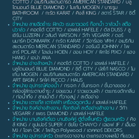
COTTO
/
อเมริกันสแตนดาร์ด AMERICAN STANDARD
/
บลู
ไดมอนด์ BLUE DIAMOND
/
โมเก้น MOGEN
/
บาธรูม
BATHROOM
/
กะรัต KARAT
/
คิงส์ KING
/ สตาร์ STAR / ซิตี้
CITY
จำหน่าย สายฉีดชำระ ฝักบัว เรนชาวเวอร์ ก๊อกน้ำ วาล์วน้ำ สต๊อ
ปวาล์ว
/ คอตโต้ COTTO / เฮเฟเล่ HAFELE / ดัส DUSS / ลู
เซิร์น LUZERN / วสันต์ WATSON / วีก้า VEGARR / ดอร์
นมาร์ค DONMARK / กะรัต KARAT / วีอาร์เอช VRH / อเมริกัน
สแตนดาร์ด MERICAN STANDARD / จอร์นนี JOHNNY / โพ
ลาร์ POLAR / โฮเอ่น HOEN / ฮอย HOY / พิกโซ่ PIXO / แฮง
HANG / เอน่า ANA
จำหน่าย อ่างล้างหน้า
/ คอตโต้ COTTO / เฮเฟเล่ HAFELE /
บลูไดมอนด์ BLUE DIAMOND / ซิตี้ CITY / นัสโก้ NASCO / โม
เก้น MOGEN / อเมริกันสแตนดาร์ด AMERICAN STANDARD /
ART BASIN / ริคโค่ RICCO / HAUS
จำหน่าย อุปกรณ์ห้องน้ำ
/ กระจก / ชั้นกระจก / ชั้นวางของ /
กล่องใส่กระดาษชำระ / ขอแขวน / ราวแขวนผ้า / ตะแกรงดักกลิ่น
/ ท่อน้ำทิ้ง / สายน้ำดี / ที่วางสบู่ / สะดืออ่าง
จำหน่าย เตาแก๊ส เตาไฟฟ้า เครื่องดูดควัน
/ เฮเฟเล่ HAFELE
จำหน่าย ซิงค์อ่างล้างจาน ก๊อกซิงค์ สะดืออ่างล้างจาน
/ วีก้า
VEGARR / เพชร DIAMOND / เฮเฟเล่ HAFELE
จำหน่าย บานซิงค์เดี่ยว บานซิงค์คู่ ตู้ตั้งพื้นครัว ตู้แขวนครัว
/ คิง
ส์ KING / ซูปเปอร์ SUPER / ชัยโย CHAIYO / เจเอฟ JF / เอ็มเจ
MJ / โอเค OK / โพลีวูด Polywood / เดคคอร์ DEKORS
จำหน่าย อุปกรณ์ครัว
ตะแกรงวางจาน ตะแกรงวางผลไม้ ที่แขวน