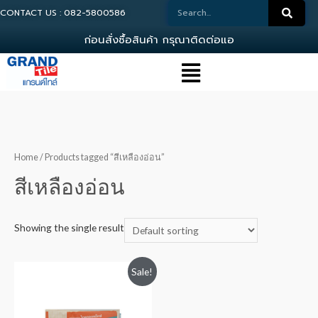
CONTACT US : 082-5800586
ก
อ
น
ส
ง
ซ
อ
ส
น
ค
า
ก
ร
ณ
า
ต
ด
ต
อ
แ
อ
ด
ม
Home
/ Products tagged “สีเหลืองอ่อน”
สีเหลืองอ่อน
Showing the single result
Sale!