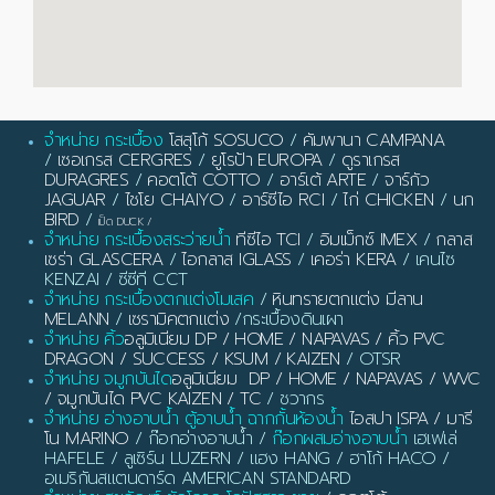
จำหน่าย กระเบื้อง
โสสุโก้ SOSUCO
/
คัมพานา CAMPANA
/
เซอเกรส CERGRES
/
ยูโรป้า EUROPA
/
ดูราเกรส
DURAGRES
/
คอตโต้ COTTO
/
อาร์เต้ ARTE
/
จาร์กัว
JAGUAR
/
ไชโย CHAIYO
/
อาร์ซีไอ RCI
/
ไก่ CHICKEN
/
นก
BIRD
/
เป็ด DUCK
/
จำหน่าย กระเบื้องสระว่ายน้ำ
ทีซีไอ TCI
/
อิมเม็กซ์ IMEX
/
กลาส
เซร่า GLASCERA
/
ไอกลาส IGLASS
/
เคอร่า KERA
/ เคนไซ
KENZAI / ซีซีที CCT
จำหน่าย กระเบื้องตกแต่งโมเสค
/
หินทรายตกแต่ง มีลาน
MELANN
/
เซรามิคตกแต่ง
/กระเบื้องดินเผา
จำหน่าย คิ้ว
อลูมิเนียม DP / HOME / NAPAVAS / คิ้ว PVC
DRAGON / SUCCESS / KSUM / KAIZEN
/ OTSR
จำหน่าย จมูกบันได
อลูมิเนียม DP / HOME / NAPAVAS / WVC
/ จมูกบันได PVC KAIZEN / TC
/ ชวากร
จำหน่าย อ่างอาบน้ำ ตู้อาบน้ำ ฉากกั้นห้องน้ำ
ไอสปา ISPA / มารี
โน MARINO
/ ก๊อกอ่างอาบน้ำ /
ก๊อกผสมอ่างอาบน้ำ
เฮเฟเล่
HAFELE / ลูเซิร์น LUZERN / แฮง HANG / ฮาโก้ HACO /
อเมริกันสแตนดาร์ด AMERICAN STANDARD