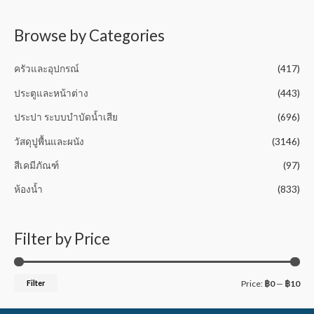
t
o
f
5
Browse by Categories
ครัวและอุปกรณ์
(417)
ประตูและหน้าต่าง
(443)
ประปา ระบบบำบัดน้ำเสีย
(696)
วัสดุปูพื้นและผนัง
(3146)
สีเคมีภัณฑ์
(97)
ห้องน้ำ
(833)
Filter by Price
Filter
Price:
฿0
—
฿10