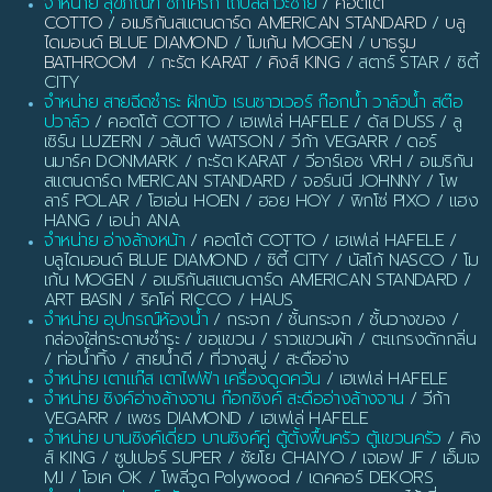
จำหน่าย สุขภัณฑ์ ชักโครก โถปัสสาวะชาย
/
คอตโต้
COTTO
/
อเมริกันสแตนดาร์ด AMERICAN STANDARD
/
บลู
ไดมอนด์ BLUE DIAMOND
/
โมเก้น MOGEN
/
บาธรูม
BATHROOM
/
กะรัต KARAT
/
คิงส์ KING
/ สตาร์ STAR / ซิตี้
CITY
จำหน่าย สายฉีดชำระ ฝักบัว เรนชาวเวอร์ ก๊อกน้ำ วาล์วน้ำ สต๊อ
ปวาล์ว
/ คอตโต้ COTTO / เฮเฟเล่ HAFELE / ดัส DUSS / ลู
เซิร์น LUZERN / วสันต์ WATSON / วีก้า VEGARR / ดอร์
นมาร์ค DONMARK / กะรัต KARAT / วีอาร์เอช VRH / อเมริกัน
สแตนดาร์ด MERICAN STANDARD / จอร์นนี JOHNNY / โพ
ลาร์ POLAR / โฮเอ่น HOEN / ฮอย HOY / พิกโซ่ PIXO / แฮง
HANG / เอน่า ANA
จำหน่าย อ่างล้างหน้า
/ คอตโต้ COTTO / เฮเฟเล่ HAFELE /
บลูไดมอนด์ BLUE DIAMOND / ซิตี้ CITY / นัสโก้ NASCO / โม
เก้น MOGEN / อเมริกันสแตนดาร์ด AMERICAN STANDARD /
ART BASIN / ริคโค่ RICCO / HAUS
จำหน่าย อุปกรณ์ห้องน้ำ
/ กระจก / ชั้นกระจก / ชั้นวางของ /
กล่องใส่กระดาษชำระ / ขอแขวน / ราวแขวนผ้า / ตะแกรงดักกลิ่น
/ ท่อน้ำทิ้ง / สายน้ำดี / ที่วางสบู่ / สะดืออ่าง
จำหน่าย เตาแก๊ส เตาไฟฟ้า เครื่องดูดควัน
/ เฮเฟเล่ HAFELE
จำหน่าย ซิงค์อ่างล้างจาน ก๊อกซิงค์ สะดืออ่างล้างจาน
/ วีก้า
VEGARR / เพชร DIAMOND / เฮเฟเล่ HAFELE
จำหน่าย บานซิงค์เดี่ยว บานซิงค์คู่ ตู้ตั้งพื้นครัว ตู้แขวนครัว
/ คิง
ส์ KING / ซูปเปอร์ SUPER / ชัยโย CHAIYO / เจเอฟ JF / เอ็มเจ
MJ / โอเค OK / โพลีวูด Polywood / เดคคอร์ DEKORS