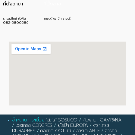
ที่ตั้งสาขา
ที่ตั้งสาขา
แกรนด์ไทล์ หัวหิน
แกรนด์เซรามิค ราชบุรี
082-5800586
จำหน่าย กระเบื้อง
โสสุโก้ SOSUCO
/
คัมพานา CAMPANA
/
เซอเกรส CERGRES
/
ยูโรป้า EUROPA
/
ดูราเกรส
DURAGRES
/
คอตโต้ COTTO
/
อาร์เต้ ARTE
/
จาร์กัว