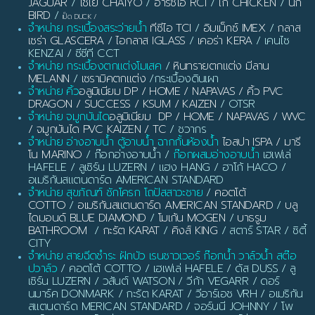
JAGUAR
/
ไชโย CHAIYO
/
อาร์ซีไอ RCI
/
ไก่ CHICKEN
/
นก
BIRD
/
เป็ด DUCK
/
จำหน่าย กระเบื้องสระว่ายน้ำ
ทีซีไอ TCI
/
อิมเม็กซ์ IMEX
/
กลาส
เซร่า GLASCERA
/
ไอกลาส IGLASS
/
เคอร่า KERA
/ เคนไซ
KENZAI / ซีซีที CCT
จำหน่าย กระเบื้องตกแต่งโมเสค
/
หินทรายตกแต่ง มีลาน
MELANN
/
เซรามิคตกแต่ง
/กระเบื้องดินเผา
จำหน่าย คิ้ว
อลูมิเนียม DP / HOME / NAPAVAS / คิ้ว PVC
DRAGON / SUCCESS / KSUM / KAIZEN
/ OTSR
จำหน่าย จมูกบันได
อลูมิเนียม DP / HOME / NAPAVAS / WVC
/ จมูกบันได PVC KAIZEN / TC
/ ชวากร
จำหน่าย อ่างอาบน้ำ ตู้อาบน้ำ ฉากกั้นห้องน้ำ
ไอสปา ISPA / มารี
โน MARINO
/ ก๊อกอ่างอาบน้ำ /
ก๊อกผสมอ่างอาบน้ำ
เฮเฟเล่
HAFELE / ลูเซิร์น LUZERN / แฮง HANG / ฮาโก้ HACO /
อเมริกันสแตนดาร์ด AMERICAN STANDARD
จำหน่าย สุขภัณฑ์ ชักโครก โถปัสสาวะชาย
/
คอตโต้
COTTO
/
อเมริกันสแตนดาร์ด AMERICAN STANDARD
/
บลู
ไดมอนด์ BLUE DIAMOND
/
โมเก้น MOGEN
/
บาธรูม
BATHROOM
/
กะรัต KARAT
/
คิงส์ KING
/ สตาร์ STAR / ซิตี้
CITY
จำหน่าย สายฉีดชำระ ฝักบัว เรนชาวเวอร์ ก๊อกน้ำ วาล์วน้ำ สต๊อ
ปวาล์ว
/ คอตโต้ COTTO / เฮเฟเล่ HAFELE / ดัส DUSS / ลู
เซิร์น LUZERN / วสันต์ WATSON / วีก้า VEGARR / ดอร์
นมาร์ค DONMARK / กะรัต KARAT / วีอาร์เอช VRH / อเมริกัน
สแตนดาร์ด MERICAN STANDARD / จอร์นนี JOHNNY / โพ