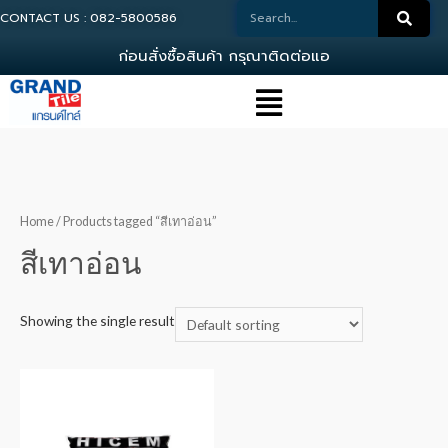
CONTACT US : 082-5800586
ก
อ
น
ส
ง
ซ
อ
ส
น
ค
า
ก
ร
ณ
า
ต
ด
ต
อ
แ
อ
ด
ม
Home
/ Products tagged “สีเทาอ่อน”
สีเทาอ่อน
Showing the single result