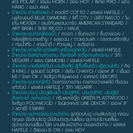
ลาร์ POLAR / โฮเอ่น HOEN / ฮอย HOY / พิกโซ่ PIXO / แฮง
HANG / เอน่า ANA
จำหน่าย อ่างล้างหน้า
/ คอตโต้ COTTO / เฮเฟเล่ HAFELE /
บลูไดมอนด์ BLUE DIAMOND / ซิตี้ CITY / นัสโก้ NASCO / โม
เก้น MOGEN / อเมริกันสแตนดาร์ด AMERICAN STANDARD /
ART BASIN / ริคโค่ RICCO / HAUS
จำหน่าย อุปกรณ์ห้องน้ำ
/ กระจก / ชั้นกระจก / ชั้นวางของ /
กล่องใส่กระดาษชำระ / ขอแขวน / ราวแขวนผ้า / ตะแกรงดักกลิ่น
/ ท่อน้ำทิ้ง / สายน้ำดี / ที่วางสบู่ / สะดืออ่าง
จำหน่าย เตาแก๊ส เตาไฟฟ้า เครื่องดูดควัน
/ เฮเฟเล่ HAFELE
จำหน่าย ซิงค์อ่างล้างจาน ก๊อกซิงค์ สะดืออ่างล้างจาน
/ วีก้า
VEGARR / เพชร DIAMOND / เฮเฟเล่ HAFELE
จำหน่าย บานซิงค์เดี่ยว บานซิงค์คู่ ตู้ตั้งพื้นครัว ตู้แขวนครัว
/ คิง
ส์ KING / ซูปเปอร์ SUPER / ชัยโย CHAIYO / เจเอฟ JF / เอ็มเจ
MJ / โอเค OK / โพลีวูด Polywood / เดคคอร์ DEKORS
จำหน่าย อุปกรณ์ครัว
ตะแกรงวางจาน ตะแกรงวางผลไม้ ที่แขวน
แก้วไวน์ / เฮเฟเล่ HAFELE / วีก้า VEGARR
จำหน่าย ประตู ประตูห้องน้ำ ประตูPVC ประตูUPVC ประตูไม้
สังเคราะห์ วงกบประตู
/ กรีนพลาสวู๊ด GREEN PLASTWOOD /
โพลีวูด POLYWOOD / ไลน์เดคคอร์ LINE DEKOR / เจเอฟ JF
/ สตาร์รี่ STARRY
จำหน่าย อุปกรณ์ประตู หน้าต่าง
ลูกบิดประตู บานพับประตู กลอน
กุญแจ มือจับประตู มือจับประตูบานเลื่อน อุปกรณ์บานเฟี้ยม
อุปกรณ์บานเลื่อน โช้ค บานพับหน้าต่าง ตะขอหน้าต่าง / เฮเฟเล่
HAFELE / อีสออน IS ON / ฮอย HOY