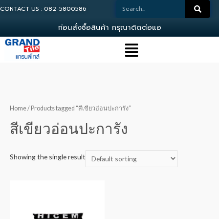
CONTACT US : 082-5800586
ก
อ
น
ส
ง
ซ
อ
ส
น
ค
า
ก
ร
ณ
า
ต
ด
ต
อ
แ
อ
ด
ม
Home
/ Products tagged “สีเขียวอ่อนปะการัง”
สีเขียวอ่อนปะการัง
Showing the single result