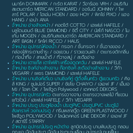
นมาร์ค DONMARK / กะรัต KARAT / วีอาร์เอช VRH / อเมริกัน
สแตนดาร์ด MERICAN STANDARD / จอร์นนี JOHNNY / โพ
ลาร์ POLAR / โฮเอ่น HOEN / ฮอย HOY / พิกโซ่ PIXO / แฮง
HANG / เอน่า ANA
จำหน่าย อ่างล้างหน้า
/ คอตโต้ COTTO / เฮเฟเล่ HAFELE /
บลูไดมอนด์ BLUE DIAMOND / ซิตี้ CITY / นัสโก้ NASCO / โม
เก้น MOGEN / อเมริกันสแตนดาร์ด AMERICAN STANDARD /
ART BASIN / ริคโค่ RICCO / HAUS
จำหน่าย อุปกรณ์ห้องน้ำ
/ กระจก / ชั้นกระจก / ชั้นวางของ /
กล่องใส่กระดาษชำระ / ขอแขวน / ราวแขวนผ้า / ตะแกรงดักกลิ่น
/ ท่อน้ำทิ้ง / สายน้ำดี / ที่วางสบู่ / สะดืออ่าง
จำหน่าย เตาแก๊ส เตาไฟฟ้า เครื่องดูดควัน
/ เฮเฟเล่ HAFELE
จำหน่าย ซิงค์อ่างล้างจาน ก๊อกซิงค์ สะดืออ่างล้างจาน
/ วีก้า
VEGARR / เพชร DIAMOND / เฮเฟเล่ HAFELE
จำหน่าย บานซิงค์เดี่ยว บานซิงค์คู่ ตู้ตั้งพื้นครัว ตู้แขวนครัว
/ คิง
ส์ KING / ซูปเปอร์ SUPER / ชัยโย CHAIYO / เจเอฟ JF / เอ็มเจ
MJ / โอเค OK / โพลีวูด Polywood / เดคคอร์ DEKORS
จำหน่าย อุปกรณ์ครัว
ตะแกรงวางจาน ตะแกรงวางผลไม้ ที่แขวน
แก้วไวน์ / เฮเฟเล่ HAFELE / วีก้า VEGARR
จำหน่าย ประตู ประตูห้องน้ำ ประตูPVC ประตูUPVC ประตูไม้
สังเคราะห์ วงกบประตู
/ กรีนพลาสวู๊ด GREEN PLASTWOOD /
โพลีวูด POLYWOOD / ไลน์เดคคอร์ LINE DEKOR / เจเอฟ JF
/ สตาร์รี่ STARRY
จำหน่าย อุปกรณ์ประตู หน้าต่าง
ลูกบิดประตู บานพับประตู กลอน
กุญแจ มือจับประตู มือจับประตูบานเลื่อน อุปกรณ์บานเฟี้ยม