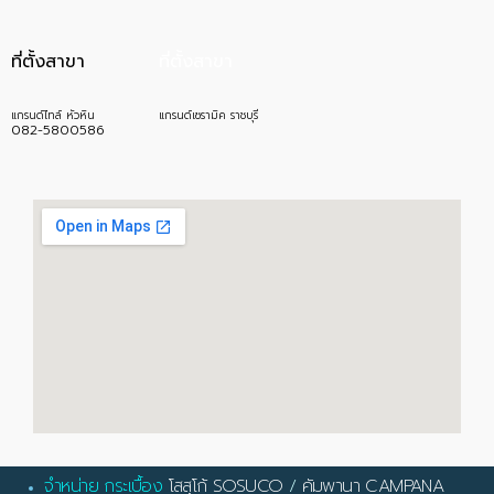
ที่ตั้งสาขา
ที่ตั้งสาขา
แกรนด์ไทล์ หัวหิน
แกรนด์เซรามิค ราชบุรี
082-5800586
จำหน่าย กระเบื้อง
โสสุโก้ SOSUCO
/
คัมพานา CAMPANA