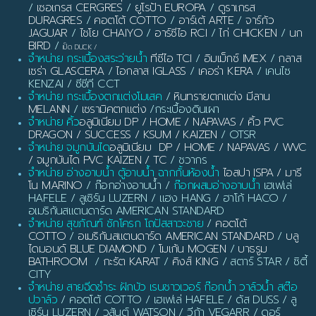
/
เซอเกรส CERGRES
/
ยูโรป้า EUROPA
/
ดูราเกรส
DURAGRES
/
คอตโต้ COTTO
/
อาร์เต้ ARTE
/
จาร์กัว
JAGUAR
/
ไชโย CHAIYO
/
อาร์ซีไอ RCI
/
ไก่ CHICKEN
/
นก
BIRD
/
เป็ด DUCK
/
จำหน่าย กระเบื้องสระว่ายน้ำ
ทีซีไอ TCI
/
อิมเม็กซ์ IMEX
/
กลาส
เซร่า GLASCERA
/
ไอกลาส IGLASS
/
เคอร่า KERA
/ เคนไซ
KENZAI / ซีซีที CCT
จำหน่าย กระเบื้องตกแต่งโมเสค
/
หินทรายตกแต่ง มีลาน
MELANN
/
เซรามิคตกแต่ง
/กระเบื้องดินเผา
จำหน่าย คิ้ว
อลูมิเนียม DP / HOME / NAPAVAS / คิ้ว PVC
DRAGON / SUCCESS / KSUM / KAIZEN
/ OTSR
จำหน่าย จมูกบันได
อลูมิเนียม DP / HOME / NAPAVAS / WVC
/ จมูกบันได PVC KAIZEN / TC
/ ชวากร
จำหน่าย อ่างอาบน้ำ ตู้อาบน้ำ ฉากกั้นห้องน้ำ
ไอสปา ISPA / มารี
โน MARINO
/ ก๊อกอ่างอาบน้ำ /
ก๊อกผสมอ่างอาบน้ำ
เฮเฟเล่
HAFELE / ลูเซิร์น LUZERN / แฮง HANG / ฮาโก้ HACO /
อเมริกันสแตนดาร์ด AMERICAN STANDARD
จำหน่าย สุขภัณฑ์ ชักโครก โถปัสสาวะชาย
/
คอตโต้
COTTO
/
อเมริกันสแตนดาร์ด AMERICAN STANDARD
/
บลู
ไดมอนด์ BLUE DIAMOND
/
โมเก้น MOGEN
/
บาธรูม
BATHROOM
/
กะรัต KARAT
/
คิงส์ KING
/ สตาร์ STAR / ซิตี้
CITY
จำหน่าย สายฉีดชำระ ฝักบัว เรนชาวเวอร์ ก๊อกน้ำ วาล์วน้ำ สต๊อ
ปวาล์ว
/ คอตโต้ COTTO / เฮเฟเล่ HAFELE / ดัส DUSS / ลู
เซิร์น LUZERN / วสันต์ WATSON / วีก้า VEGARR / ดอร์