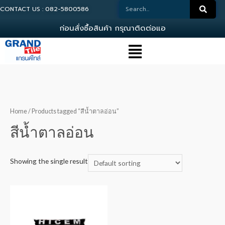
CONTACT US : 082-5800586
ก
อ
น
ส
ง
ซ
อ
ส
น
ค
า
ก
ร
ณ
า
ต
ด
ต
อ
แ
อ
ด
ม
Home
/ Products tagged “สีน้ำตาลอ่อน”
สีน้ำตาลอ่อน
Showing the single result