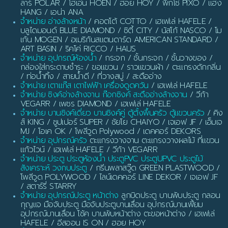
ลาร์ POLAR / โฮเอ่น HOEN / ฮอย HOY / พิกโซ่ PIXO / แฮง
HANG / เอน่า ANA
จำหน่าย อ่างล้างหน้า
/ คอตโต้ COTTO / เฮเฟเล่ HAFELE /
บลูไดมอนด์ BLUE DIAMOND / ซิตี้ CITY / นัสโก้ NASCO / โม
เก้น MOGEN / อเมริกันสแตนดาร์ด AMERICAN STANDARD /
ART BASIN / ริคโค่ RICCO / HAUS
จำหน่าย อุปกรณ์ห้องน้ำ
/ กระจก / ชั้นกระจก / ชั้นวางของ /
กล่องใส่กระดาษชำระ / ขอแขวน / ราวแขวนผ้า / ตะแกรงดักกลิ่น
/ ท่อน้ำทิ้ง / สายน้ำดี / ที่วางสบู่ / สะดืออ่าง
จำหน่าย เตาแก๊ส เตาไฟฟ้า เครื่องดูดควัน
/ เฮเฟเล่ HAFELE
จำหน่าย ซิงค์อ่างล้างจาน ก๊อกซิงค์ สะดืออ่างล้างจาน
/ วีก้า
VEGARR / เพชร DIAMOND / เฮเฟเล่ HAFELE
จำหน่าย บานซิงค์เดี่ยว บานซิงค์คู่ ตู้ตั้งพื้นครัว ตู้แขวนครัว
/ คิง
ส์ KING / ซูปเปอร์ SUPER / ชัยโย CHAIYO / เจเอฟ JF / เอ็มเจ
MJ / โอเค OK / โพลีวูด Polywood / เดคคอร์ DEKORS
จำหน่าย อุปกรณ์ครัว
ตะแกรงวางจาน ตะแกรงวางผลไม้ ที่แขวน
แก้วไวน์ / เฮเฟเล่ HAFELE / วีก้า VEGARR
จำหน่าย ประตู ประตูห้องน้ำ ประตูPVC ประตูUPVC ประตูไม้
สังเคราะห์ วงกบประตู
/ กรีนพลาสวู๊ด GREEN PLASTWOOD /
โพลีวูด POLYWOOD / ไลน์เดคคอร์ LINE DEKOR / เจเอฟ JF
/ สตาร์รี่ STARRY
จำหน่าย อุปกรณ์ประตู หน้าต่าง
ลูกบิดประตู บานพับประตู กลอน
กุญแจ มือจับประตู มือจับประตูบานเลื่อน อุปกรณ์บานเฟี้ยม
อุปกรณ์บานเลื่อน โช้ค บานพับหน้าต่าง ตะขอหน้าต่าง / เฮเฟเล่
HAFELE / อีสออน IS ON / ฮอย HOY