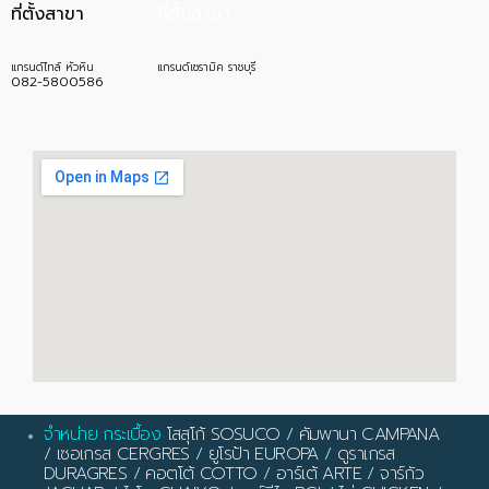
ที่ตั้งสาขา
ที่ตั้งสาขา
แกรนด์ไทล์ หัวหิน
แกรนด์เซรามิค ราชบุรี
082-5800586
จำหน่าย กระเบื้อง
โสสุโก้ SOSUCO
/
คัมพานา CAMPANA
/
เซอเกรส CERGRES
/
ยูโรป้า EUROPA
/
ดูราเกรส
DURAGRES
/
คอตโต้ COTTO
/
อาร์เต้ ARTE
/
จาร์กัว