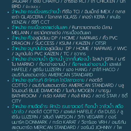
JAGUAR
/
ไชโย CHAIYO
/
อาร์ซีไอ RCI
/
ไก่ CHICKEN
/
นก
BIRD
/
เป็ด DUCK
/
จำหน่าย กระเบื้องสระว่ายน้ำ
ทีซีไอ TCI
/
อิมเม็กซ์ IMEX
/
กลาส
เซร่า GLASCERA
/
ไอกลาส IGLASS
/
เคอร่า KERA
/ เคนไซ
KENZAI / ซีซีที CCT
จำหน่าย กระเบื้องตกแต่งโมเสค
/
หินทรายตกแต่ง มีลาน
MELANN
/
เซรามิคตกแต่ง
/กระเบื้องดินเผา
จำหน่าย คิ้ว
อลูมิเนียม DP / HOME / NAPAVAS / คิ้ว PVC
DRAGON / SUCCESS / KSUM / KAIZEN
/ OTSR
จำหน่าย จมูกบันได
อลูมิเนียม DP / HOME / NAPAVAS / WVC
/ จมูกบันได PVC KAIZEN / TC
/ ชวากร
จำหน่าย อ่างอาบน้ำ ตู้อาบน้ำ ฉากกั้นห้องน้ำ
ไอสปา ISPA / มารี
โน MARINO
/ ก๊อกอ่างอาบน้ำ /
ก๊อกผสมอ่างอาบน้ำ
เฮเฟเล่
HAFELE / ลูเซิร์น LUZERN / แฮง HANG / ฮาโก้ HACO /
อเมริกันสแตนดาร์ด AMERICAN STANDARD
จำหน่าย สุขภัณฑ์ ชักโครก โถปัสสาวะชาย
/
คอตโต้
COTTO
/
อเมริกันสแตนดาร์ด AMERICAN STANDARD
/
บลู
ไดมอนด์ BLUE DIAMOND
/
โมเก้น MOGEN
/
บาธรูม
BATHROOM
/
กะรัต KARAT
/
คิงส์ KING
/ สตาร์ STAR / ซิตี้
CITY
จำหน่าย สายฉีดชำระ ฝักบัว เรนชาวเวอร์ ก๊อกน้ำ วาล์วน้ำ สต๊อ
ปวาล์ว
/ คอตโต้ COTTO / เฮเฟเล่ HAFELE / ดัส DUSS / ลู
เซิร์น LUZERN / วสันต์ WATSON / วีก้า VEGARR / ดอร์
นมาร์ค DONMARK / กะรัต KARAT / วีอาร์เอช VRH / อเมริกัน
สแตนดาร์ด MERICAN STANDARD / จอร์นนี JOHNNY / โพ