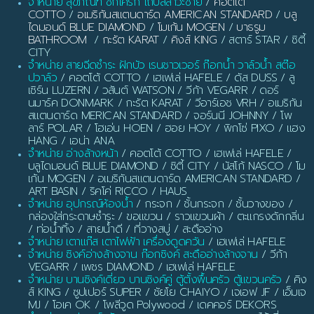
จำหน่าย สุขภัณฑ์ ชักโครก โถปัสสาวะชาย
/
คอตโต้
COTTO
/
อเมริกันสแตนดาร์ด AMERICAN STANDARD
/
บลู
ไดมอนด์ BLUE DIAMOND
/
โมเก้น MOGEN
/
บาธรูม
BATHROOM
/
กะรัต KARAT
/
คิงส์ KING
/ สตาร์ STAR / ซิตี้
CITY
จำหน่าย สายฉีดชำระ ฝักบัว เรนชาวเวอร์ ก๊อกน้ำ วาล์วน้ำ สต๊อ
ปวาล์ว
/ คอตโต้ COTTO / เฮเฟเล่ HAFELE / ดัส DUSS / ลู
เซิร์น LUZERN / วสันต์ WATSON / วีก้า VEGARR / ดอร์
นมาร์ค DONMARK / กะรัต KARAT / วีอาร์เอช VRH / อเมริกัน
สแตนดาร์ด MERICAN STANDARD / จอร์นนี JOHNNY / โพ
ลาร์ POLAR / โฮเอ่น HOEN / ฮอย HOY / พิกโซ่ PIXO / แฮง
HANG / เอน่า ANA
จำหน่าย อ่างล้างหน้า
/ คอตโต้ COTTO / เฮเฟเล่ HAFELE /
บลูไดมอนด์ BLUE DIAMOND / ซิตี้ CITY / นัสโก้ NASCO / โม
เก้น MOGEN / อเมริกันสแตนดาร์ด AMERICAN STANDARD /
ART BASIN / ริคโค่ RICCO / HAUS
จำหน่าย อุปกรณ์ห้องน้ำ
/ กระจก / ชั้นกระจก / ชั้นวางของ /
กล่องใส่กระดาษชำระ / ขอแขวน / ราวแขวนผ้า / ตะแกรงดักกลิ่น
/ ท่อน้ำทิ้ง / สายน้ำดี / ที่วางสบู่ / สะดืออ่าง
จำหน่าย เตาแก๊ส เตาไฟฟ้า เครื่องดูดควัน
/ เฮเฟเล่ HAFELE
จำหน่าย ซิงค์อ่างล้างจาน ก๊อกซิงค์ สะดืออ่างล้างจาน
/ วีก้า
VEGARR / เพชร DIAMOND / เฮเฟเล่ HAFELE
จำหน่าย บานซิงค์เดี่ยว บานซิงค์คู่ ตู้ตั้งพื้นครัว ตู้แขวนครัว
/ คิง
ส์ KING / ซูปเปอร์ SUPER / ชัยโย CHAIYO / เจเอฟ JF / เอ็มเจ
MJ / โอเค OK / โพลีวูด Polywood / เดคคอร์ DEKORS