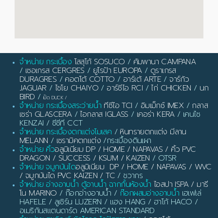
จำหน่าย กระเบื้อง
โสสุโก้ SOSUCO
/
คัมพานา CAMPANA
/
เซอเกรส CERGRES
/
ยูโรป้า EUROPA
/
ดูราเกรส
DURAGRES
/
คอตโต้ COTTO
/
อาร์เต้ ARTE
/
จาร์กัว
JAGUAR
/
ไชโย CHAIYO
/
อาร์ซีไอ RCI
/
ไก่ CHICKEN
/
นก
BIRD
/
เป็ด DUCK
/
จำหน่าย กระเบื้องสระว่ายน้ำ
ทีซีไอ TCI
/
อิมเม็กซ์ IMEX
/
กลาส
เซร่า GLASCERA
/
ไอกลาส IGLASS
/
เคอร่า KERA
/ เคนไซ
KENZAI / ซีซีที CCT
จำหน่าย กระเบื้องตกแต่งโมเสค
/
หินทรายตกแต่ง มีลาน
MELANN
/
เซรามิคตกแต่ง
/กระเบื้องดินเผา
จำหน่าย คิ้ว
อลูมิเนียม DP / HOME / NAPAVAS / คิ้ว PVC
DRAGON / SUCCESS / KSUM / KAIZEN
/ OTSR
จำหน่าย จมูกบันได
อลูมิเนียม DP / HOME / NAPAVAS / WVC
/ จมูกบันได PVC KAIZEN / TC
/ ชวากร
จำหน่าย อ่างอาบน้ำ ตู้อาบน้ำ ฉากกั้นห้องน้ำ
ไอสปา ISPA / มารี
โน MARINO
/ ก๊อกอ่างอาบน้ำ /
ก๊อกผสมอ่างอาบน้ำ
เฮเฟเล่
HAFELE / ลูเซิร์น LUZERN / แฮง HANG / ฮาโก้ HACO /
อเมริกันสแตนดาร์ด AMERICAN STANDARD