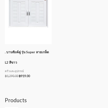
. บานซิงค์คู่ รุ่น Super ลายเกล็ด
L2 สีขาว
ครัวและอุปกรณ์
฿
1,290.00
฿
919.00
Products