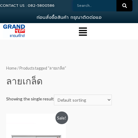
CONTACT US : 082-5800586
ก
อ
น
ส
ง
ซ
อ
ส
น
ค
า
ก
ร
ณ
า
ต
ด
ต
อ
แ
อ
ด
ม
Home
/ Products tagged “ลายเกล็ด”
ลายเกล็ด
Showing the single result
Sale!