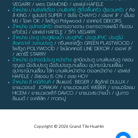
VEGARR / เพชร DIAMOND / เฮเฟเล่ HAFELE
จำหน่าย บานซิงค์เดี่ยว บานซิงค์คู่ ตู้ตั้งพื้นครัว ตู้แขวนครัว
/ คิง
ส์ KING / ซูปเปอร์ SUPER / ชัยโย CHAIYO / เจเอฟ JF / เอ็มเจ
MJ / โอเค OK / โพลีวูด Polywood / เดคคอร์ DEKORS
จำหน่าย อุปกรณ์ครัว
ตะแกรงวางจาน ตะแกรงวางผลไม้ ที่แขวน
แก้วไวน์ / เฮเฟเล่ HAFELE / วีก้า VEGARR
จำหน่าย ประตู ประตูห้องน้ำ ประตูPVC ประตูUPVC ประตูไม้
สังเคราะห์ วงกบประตู
/ กรีนพลาสวู๊ด GREEN PLASTWOOD /
โพลีวูด POLYWOOD / ไลน์เดคคอร์ LINE DEKOR / เจเอฟ JF
/ สตาร์รี่ STARRY
จำหน่าย อุปกรณ์ประตู หน้าต่าง
ลูกบิดประตู บานพับประตู กลอน
กุญแจ มือจับประตู มือจับประตูบานเลื่อน อุปกรณ์บานเฟี้ยม
อุปกรณ์บานเลื่อน โช้ค บานพับหน้าต่าง ตะขอหน้าต่าง / เฮเฟเล่
HAFELE / อีสออน IS ON / ฮอย HOY
จำหน่าย สี เคมีภัณฑ์
/ สีเบเยอร์ BEGER / สีดูลักซ์ DULUX /
ยาแนวจระเข้ JORAKAY / ยาแนวเวเบอร์ WEBER / ยาแนวไฮเซม
HICEM / ยาแนวเดฟโก้ DAVCO / ยาแนวสระว่ายน้ำ / ปูนกาว
ซีเมนต์ / อะคลิลิค / กาวตะปู
Copyright © 2026 Grand Tile HuaHin