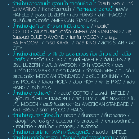
จำหน่าย อ่างอาบน้ำ ตู้อาบน้ำ ฉากกั้นห้องน้ำ
ไอสปา ISPA / มารี
โน MARINO
/ ก๊อกอ่างอาบน้ำ /
ก๊อกผสมอ่างอาบน้ำ
เฮเฟเล่
HAFELE / ลูเซิร์น LUZERN / แฮง HANG / ฮาโก้ HACO /
อเมริกันสแตนดาร์ด AMERICAN STANDARD
จำหน่าย สุขภัณฑ์ ชักโครก โถปัสสาวะชาย
/
คอตโต้
COTTO
/
อเมริกันสแตนดาร์ด AMERICAN STANDARD
/
บลู
ไดมอนด์ BLUE DIAMOND
/
โมเก้น MOGEN
/
บาธรูม
BATHROOM
/
กะรัต KARAT
/
คิงส์ KING
/ สตาร์ STAR / ซิตี้
CITY
จำหน่าย สายฉีดชำระ ฝักบัว เรนชาวเวอร์ ก๊อกน้ำ วาล์วน้ำ สต๊อ
ปวาล์ว
/ คอตโต้ COTTO / เฮเฟเล่ HAFELE / ดัส DUSS / ลู
เซิร์น LUZERN / วสันต์ WATSON / วีก้า VEGARR / ดอร์
นมาร์ค DONMARK / กะรัต KARAT / วีอาร์เอช VRH / อเมริกัน
สแตนดาร์ด MERICAN STANDARD / จอร์นนี JOHNNY / โพ
ลาร์ POLAR / โฮเอ่น HOEN / ฮอย HOY / พิกโซ่ PIXO / แฮง
HANG / เอน่า ANA
จำหน่าย อ่างล้างหน้า
/ คอตโต้ COTTO / เฮเฟเล่ HAFELE /
บลูไดมอนด์ BLUE DIAMOND / ซิตี้ CITY / นัสโก้ NASCO / โม
เก้น MOGEN / อเมริกันสแตนดาร์ด AMERICAN STANDARD /
ART BASIN / ริคโค่ RICCO / HAUS
จำหน่าย อุปกรณ์ห้องน้ำ
/ กระจก / ชั้นกระจก / ชั้นวางของ /
กล่องใส่กระดาษชำระ / ขอแขวน / ราวแขวนผ้า / ตะแกรงดักกลิ่น
/ ท่อน้ำทิ้ง / สายน้ำดี / ที่วางสบู่ / สะดืออ่าง
จำหน่าย เตาแก๊ส เตาไฟฟ้า เครื่องดูดควัน
/ เฮเฟเล่ HAFELE
จำหน่าย ซิงค์อ่างล้างจาน ก๊อกซิงค์ สะดืออ่างล้างจาน
/ วีก้า