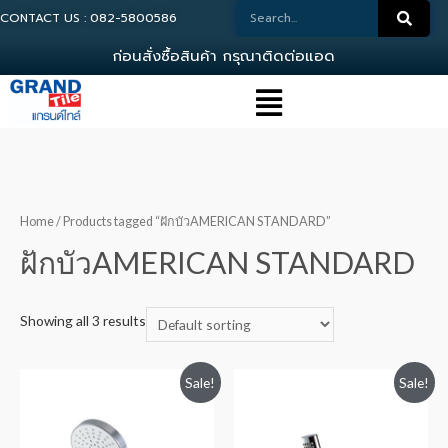
CONTACT US : 082-5800586
ก
อ
น
ส
ง
ซ
อ
ส
น
ค
า
ก
ร
ณ
า
ต
ด
ต
อ
แ
อ
ด
ม
Home
/ Products tagged “ฝักบัวAMERICAN STANDARD”
ฝักบัวAMERICAN STANDARD
Showing all 3 results
Sale!
Sale!