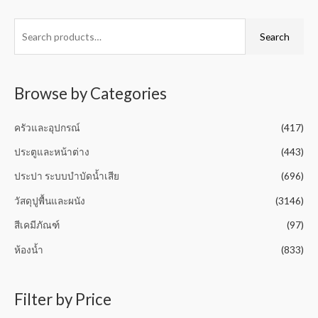
t
t
e
o
d
f
0
Search
5
o
u
t
o
f
5
Browse by Categories
ครัวและอุปกรณ์
(417)
ประตูและหน้าต่าง
(443)
ประปา ระบบบำบัดน้ำเสีย
(696)
วัสดุปูพื้นและผนัง
(3146)
สีเคมีภัณฑ์
(97)
ห้องน้ำ
(833)
Filter by Price