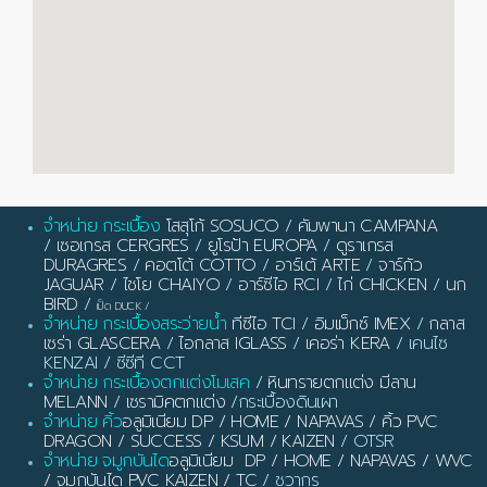
จำหน่าย กระเบื้อง
โสสุโก้ SOSUCO
/
คัมพานา CAMPANA
/
เซอเกรส CERGRES
/
ยูโรป้า EUROPA
/
ดูราเกรส
DURAGRES
/
คอตโต้ COTTO
/
อาร์เต้ ARTE
/
จาร์กัว
JAGUAR
/
ไชโย CHAIYO
/
อาร์ซีไอ RCI
/
ไก่ CHICKEN
/
นก
BIRD
/
เป็ด DUCK
/
จำหน่าย กระเบื้องสระว่ายน้ำ
ทีซีไอ TCI
/
อิมเม็กซ์ IMEX
/
กลาส
เซร่า GLASCERA
/
ไอกลาส IGLASS
/
เคอร่า KERA
/ เคนไซ
KENZAI / ซีซีที CCT
จำหน่าย กระเบื้องตกแต่งโมเสค
/
หินทรายตกแต่ง มีลาน
MELANN
/
เซรามิคตกแต่ง
/กระเบื้องดินเผา
จำหน่าย คิ้ว
อลูมิเนียม DP / HOME / NAPAVAS / คิ้ว PVC
DRAGON / SUCCESS / KSUM / KAIZEN
/ OTSR
จำหน่าย จมูกบันได
อลูมิเนียม DP / HOME / NAPAVAS / WVC
/ จมูกบันได PVC KAIZEN / TC
/ ชวากร