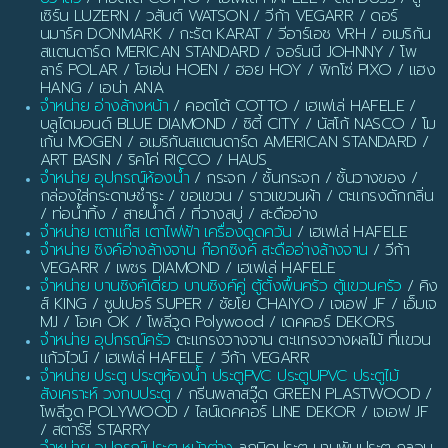
เซิร์น LUZERN / วสันต์ WATSON / วีก้า VEGARR / ดอร์
นมาร์ค DONMARK / กะรัต KARAT / วีอาร์เอช VRH / อเมริกัน
สแตนดาร์ด MERICAN STANDARD / จอร์นนี JOHNNY / โพ
ลาร์ POLAR / โฮเอ่น HOEN / ฮอย HOY / พิกโซ่ PIXO / แฮง
HANG / เอน่า ANA
จำหน่าย อ่างล้างหน้า
/ คอตโต้ COTTO / เฮเฟเล่ HAFELE /
บลูไดมอนด์ BLUE DIAMOND / ซิตี้ CITY / นัสโก้ NASCO / โม
เก้น MOGEN / อเมริกันสแตนดาร์ด AMERICAN STANDARD /
ART BASIN / ริคโค่ RICCO / HAUS
จำหน่าย อุปกรณ์ห้องน้ำ
/ กระจก / ชั้นกระจก / ชั้นวางของ /
กล่องใส่กระดาษชำระ / ขอแขวน / ราวแขวนผ้า / ตะแกรงดักกลิ่น
/ ท่อน้ำทิ้ง / สายน้ำดี / ที่วางสบู่ / สะดืออ่าง
จำหน่าย เตาแก๊ส เตาไฟฟ้า เครื่องดูดควัน
/ เฮเฟเล่ HAFELE
จำหน่าย ซิงค์อ่างล้างจาน ก๊อกซิงค์ สะดืออ่างล้างจาน
/ วีก้า
VEGARR / เพชร DIAMOND / เฮเฟเล่ HAFELE
จำหน่าย บานซิงค์เดี่ยว บานซิงค์คู่ ตู้ตั้งพื้นครัว ตู้แขวนครัว
/ คิง
ส์ KING / ซูปเปอร์ SUPER / ชัยโย CHAIYO / เจเอฟ JF / เอ็มเจ
MJ / โอเค OK / โพลีวูด Polywood / เดคคอร์ DEKORS
จำหน่าย อุปกรณ์ครัว
ตะแกรงวางจาน ตะแกรงวางผลไม้ ที่แขวน
แก้วไวน์ / เฮเฟเล่ HAFELE / วีก้า VEGARR
จำหน่าย ประตู ประตูห้องน้ำ ประตูPVC ประตูUPVC ประตูไม้
สังเคราะห์ วงกบประตู
/ กรีนพลาสวู๊ด GREEN PLASTWOOD /
โพลีวูด POLYWOOD / ไลน์เดคคอร์ LINE DEKOR / เจเอฟ JF
/ สตาร์รี่ STARRY
จำหน่าย อุปกรณ์ประตู หน้าต่าง
ลูกบิดประตู บานพับประตู กลอน