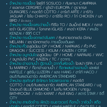
จำหน่าย กระเบื้อง
โสสุโก้ SOSUCO
/
คัมพานา CAMPANA
/
เซอเกรส CERGRES
/
ยูโรป้า EUROPA
/
ดูราเกรส
DURAGRES
/
คอตโต้ COTTO
/
อาร์เต้ ARTE
/
จาร์กัว
JAGUAR
/
ไชโย CHAIYO
/
อาร์ซีไอ RCI
/
ไก่ CHICKEN
/
นก
BIRD
/
เป็ด DUCK
/
จำหน่าย กระเบื้องสระว่ายน้ำ
ทีซีไอ TCI
/
อิมเม็กซ์ IMEX
/
กลาส
เซร่า GLASCERA
/
ไอกลาส IGLASS
/
เคอร่า KERA
/ เคนไซ
KENZAI / ซีซีที CCT
จำหน่าย กระเบื้องตกแต่งโมเสค
/
หินทรายตกแต่ง มีลาน
MELANN
/
เซรามิคตกแต่ง
/กระเบื้องดินเผา
จำหน่าย คิ้ว
อลูมิเนียม DP / HOME / NAPAVAS / คิ้ว PVC
DRAGON / SUCCESS / KSUM / KAIZEN
/ OTSR
จำหน่าย จมูกบันได
อลูมิเนียม DP / HOME / NAPAVAS / WVC
/ จมูกบันได PVC KAIZEN / TC
/ ชวากร
จำหน่าย อ่างอาบน้ำ ตู้อาบน้ำ ฉากกั้นห้องน้ำ
ไอสปา ISPA / มารี
โน MARINO
/ ก๊อกอ่างอาบน้ำ /
ก๊อกผสมอ่างอาบน้ำ
เฮเฟเล่
HAFELE / ลูเซิร์น LUZERN / แฮง HANG / ฮาโก้ HACO /
อเมริกันสแตนดาร์ด AMERICAN STANDARD
จำหน่าย สุขภัณฑ์ ชักโครก โถปัสสาวะชาย
/
คอตโต้
COTTO
/
อเมริกันสแตนดาร์ด AMERICAN STANDARD
/
บลู
ไดมอนด์ BLUE DIAMOND
/
โมเก้น MOGEN
/
บาธรูม
BATHROOM
/
กะรัต KARAT
/
คิงส์ KING
/ สตาร์ STAR / ซิตี้
CITY
จำหน่าย สายฉีดชำระ ฝักบัว เรนชาวเวอร์ ก๊อกน้ำ วาล์วน้ำ สต๊อ
ปวาล์ว
/ คอตโต้ COTTO / เฮเฟเล่ HAFELE / ดัส DUSS / ลู