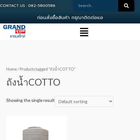
CONTACT US : 082-5800586
ก
อ
น
ส
ง
ซ
อ
ส
น
ค
า
ก
ร
ณ
า
ต
ด
ต
อ
แ
อ
ด
ม
Home
/ Products tagged “ถังน้ำCOTTO”
ถังน้ำCOTTO
Showing the single result