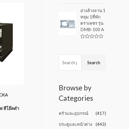
f
R
5
a
อ่างล้างจาน 1
t
หลุม 1ที่พัก
e
d
ตราเพชร รุ่น
0
DMB-100 A
o
u
t
o
R
f
a
5
t
e
d
Search
0
o
u
t
o
Browse by
f
5
OCKA
Categories
ฟ สีโอ๊คดำ
ครัวและอุปกรณ์
(417)
ประตูและหน้าต่าง
(443)