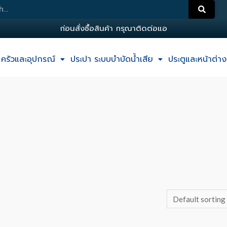
ก
อ
น
ส
ง
ซ
อ
ส
น
ค
า
ก
ร
ณ
า
ต
ด
ต
อ
แ
อ
ด
ม
น
ครัวและอุปกรณ์
ประปา ระบบบำบัดน้ำเสีย
ประตูและหน้าต่าง