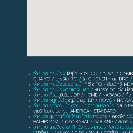
จำหน่าย กระเบื้อง
โสสุโก้ SOSUCO
/
คัมพานา CAM
CHAIYO
/
อาร์ซีไอ RCI
/
ไก่ CHICKEN
/
นก BIRD
/
จำหน่าย กระเบื้องสระว่ายน้ำ
ทีซีไอ TCI
/
อิมเม็กซ์ IME
จำหน่าย กระเบื้องตกแต่งโมเสค
/
หินทรายตกแต่ง มี
จำหน่าย คิ้ว
อลูมิเนียม DP / HOME / NAPAVAS / ค
จำหน่าย จมูกบันได
อลูมิเนียม DP / HOME / NAPAVA
จำหน่าย อ่างอาบน้ำ ตู้อาบน้ำ ฉากกั้นห้องน้ำ
ไอสปา IS
อเมริกันสแตนดาร์ด AMERICAN STANDARD
จำหน่าย สุขภัณฑ์ ชักโครก โถปัสสาวะชาย
/
คอตโต้ C
BATHROOM
/
กะรัต KARAT
/
คิงส์ KING
/ สตาร์ ST
จำหน่าย สายฉีดชำระ ฝักบัว เรนชาวเวอร์ ก๊อกน้ำ วาล์ว
นมาร์ค DONMARK / กะรัต KARAT / วีอาร์เอช VRH 