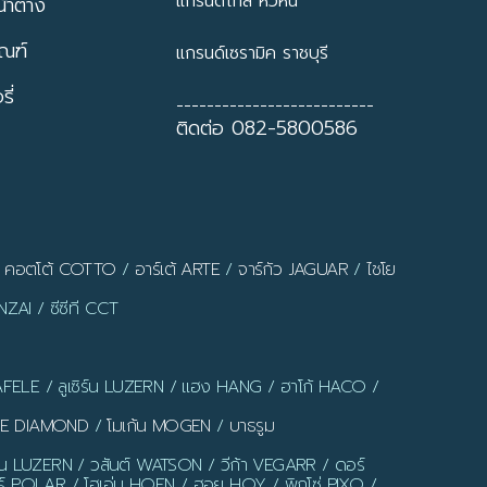
แกรนด์ไทล์ หัวหิน
้าต่าง
ัณฑ์
แกรนด์เซรามิค ราชบุรี
ี่
--------------------------
ติดต่อ 082-5800586
/
คอตโต้ COTTO
/
อาร์เต้ ARTE
/
จาร์กัว JAGUAR
/
ไชโย
ZAI / ซีซีที CCT
AFELE / ลูเซิร์น LUZERN / แฮง HANG / ฮาโก้ HACO /
LUE DIAMOND
/
โมเก้น MOGEN
/
บาธรูม
ร์น LUZERN / วสันต์ WATSON / วีก้า VEGARR / ดอร์
์ POLAR / โฮเอ่น HOEN / ฮอย HOY / พิกโซ่ PIXO /