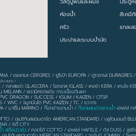
วัสดุปูพื้นและผนัง
ประตูหน
ห้องน้ำ
สีเคมีภ
ครัว
แกลเลอร
ประปาและระบบบำบัด
PANA
/
เซอเกรส CERGRES
/
ยูโรป้า EUROPA
/
ดูราเกรส DURAGRES
เป็ด DUCK
/
X
/
กลาสเซร่า GLASCERA
/
ไอกลาส IGLASS
/
เคอร่า KERA
/ เคนไซ KEN
ลาน MELANN
/
เซรามิคตกแต่ง
/กระเบื้องดินเผา
ิ้ว PVC DRAGON / SUCCESS / KSUM / KAIZEN
/ OTSR
S / WVC / จมูกบันได PVC KAIZEN / TC
/ ชวากร
PA / มารีโน MARINO
/ ก๊อกอ่างอาบน้ำ /
ก๊อกผสมอ่างอาบน้ำ
เฮเฟเล่ H
OTTO
/
อเมริกันสแตนดาร์ด AMERICAN STANDARD
/
บลูไดมอนด์ B
AR / ซิตี้ CITY
น้ำ สต๊อปวาล์ว
/ คอตโต้ COTTO / เฮเฟเล่ HAFELE / ดัส DUSS / ลูเซิ
/ อเมริกันสแตนดาร์ด MERICAN STANDARD / จอร์นนี JOHNNY / โพลาร