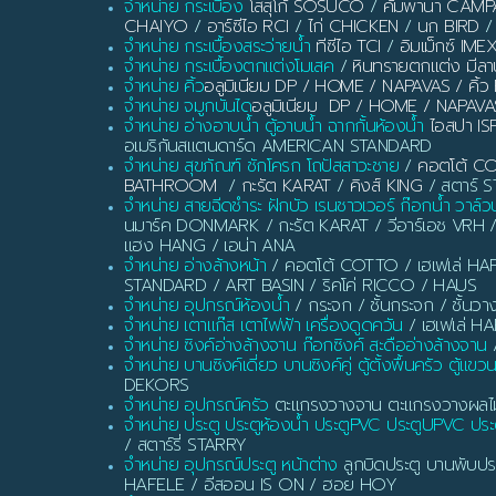
จำหน่าย กระเบื้อง
โสสุโก้ SOSUCO
/
คัมพานา CAM
CHAIYO
/
อาร์ซีไอ RCI
/
ไก่ CHICKEN
/
นก BIRD
/
จำหน่าย กระเบื้องสระว่ายน้ำ
ทีซีไอ TCI
/
อิมเม็กซ์ IME
จำหน่าย กระเบื้องตกแต่งโมเสค
/
หินทรายตกแต่ง มี
จำหน่าย คิ้ว
อลูมิเนียม DP / HOME / NAPAVAS / ค
จำหน่าย จมูกบันได
อลูมิเนียม DP / HOME / NAPAVA
จำหน่าย อ่างอาบน้ำ ตู้อาบน้ำ ฉากกั้นห้องน้ำ
ไอสปา IS
อเมริกันสแตนดาร์ด AMERICAN STANDARD
จำหน่าย สุขภัณฑ์ ชักโครก โถปัสสาวะชาย
/
คอตโต้ C
BATHROOM
/
กะรัต KARAT
/
คิงส์ KING
/ สตาร์ ST
จำหน่าย สายฉีดชำระ ฝักบัว เรนชาวเวอร์ ก๊อกน้ำ วาล์ว
นมาร์ค DONMARK / กะรัต KARAT / วีอาร์เอช VRH 
แฮง HANG / เอน่า ANA
จำหน่าย อ่างล้างหน้า
/ คอตโต้ COTTO / เฮเฟเล่ HAF
STANDARD / ART BASIN / ริคโค่ RICCO / HAUS
จำหน่าย อุปกรณ์ห้องน้ำ
/ กระจก / ชั้นกระจก / ชั้นวา
จำหน่าย เตาแก๊ส เตาไฟฟ้า เครื่องดูดควัน
/ เฮเฟเล่ H
จำหน่าย ซิงค์อ่างล้างจาน ก๊อกซิงค์ สะดืออ่างล้างจาน
/
จำหน่าย บานซิงค์เดี่ยว บานซิงค์คู่ ตู้ตั้งพื้นครัว ตู้แขว
DEKORS
จำหน่าย อุปกรณ์ครัว
ตะแกรงวางจาน ตะแกรงวางผลไม้ ท
จำหน่าย ประตู ประตูห้องน้ำ ประตูPVC ประตูUPVC ประต
/ สตาร์รี่ STARRY
จำหน่าย อุปกรณ์ประตู หน้าต่าง
ลูกบิดประตู บานพับประ
HAFELE / อีสออน IS ON / ฮอย HOY