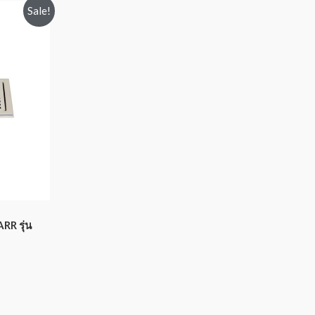
Sale!
RR รุ่น