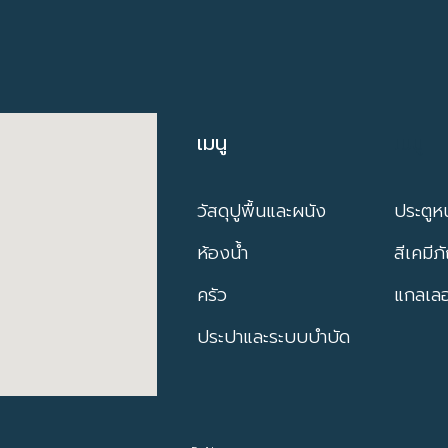
เมนู
เมนู
วัสดุปูพื้นและผนัง
ประตูหน
ห้องน้ำ
สีเคมีภ
ครัว
แกลเลอร
ประปาและระบบบำบัด