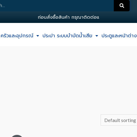
ก
อ
น
ส
ง
ซ
อ
ส
น
ค
า
ก
ร
ณ
า
ต
ด
ต
อ
แ
อ
ด
ม
ครัวและอุปกรณ์
ประปา ระบบบำบัดน้ำเสีย
ประตูและหน้าต่าง