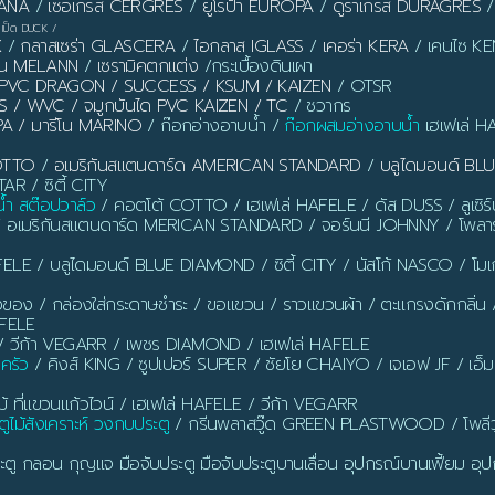
PANA
/
เซอเกรส CERGRES
/
ยูโรป้า EUROPA
/
ดูราเกรส DURAGRES
เป็ด DUCK
/
X
/
กลาสเซร่า GLASCERA
/
ไอกลาส IGLASS
/
เคอร่า KERA
/ เคนไซ KEN
ลาน MELANN
/
เซรามิคตกแต่ง
/กระเบื้องดินเผา
ิ้ว PVC DRAGON / SUCCESS / KSUM / KAIZEN
/ OTSR
S / WVC / จมูกบันได PVC KAIZEN / TC
/ ชวากร
PA / มารีโน MARINO
/ ก๊อกอ่างอาบน้ำ /
ก๊อกผสมอ่างอาบน้ำ
เฮเฟเล่ H
OTTO
/
อเมริกันสแตนดาร์ด AMERICAN STANDARD
/
บลูไดมอนด์ B
AR / ซิตี้ CITY
น้ำ สต๊อปวาล์ว
/ คอตโต้ COTTO / เฮเฟเล่ HAFELE / ดัส DUSS / ลูเซิ
/ อเมริกันสแตนดาร์ด MERICAN STANDARD / จอร์นนี JOHNNY / โพลาร
ELE / บลูไดมอนด์ BLUE DIAMOND / ซิตี้ CITY / นัสโก้ NASCO / โ
งของ / กล่องใส่กระดาษชำระ / ขอแขวน / ราวแขวนผ้า / ตะแกรงดักกลิ่น / ท่อ
AFELE
 วีก้า VEGARR / เพชร DIAMOND / เฮเฟเล่ HAFELE
นครัว
/ คิงส์ KING / ซูปเปอร์ SUPER / ชัยโย CHAIYO / เจเอฟ JF / เอ็
ี่แขวนแก้วไวน์ / เฮเฟเล่ HAFELE / วีก้า VEGARR
ูไม้สังเคราะห์ วงกบประตู
/ กรีนพลาสวู๊ด GREEN PLASTWOOD / โพลีว
ตู กลอน กุญแจ มือจับประตู มือจับประตูบานเลื่อน อุปกรณ์บานเฟี้ยม อุปก