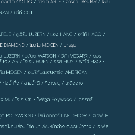
/
คอตโต้ COTTO
/
อาร์เต้ ARTE
/
จาร์กัว JAGUAR
/
ไชโย
ZAI / ซีซีที CCT
AFELE / ลูเซิร์น LUZERN / แฮง HANG / ฮาโก้ HACO /
LUE DIAMOND
/
โมเก้น MOGEN
/
บาธรูม
ร์น LUZERN / วสันต์ WATSON / วีก้า VEGARR / ดอร์
์ POLAR / โฮเอ่น HOEN / ฮอย HOY / พิกโซ่ PIXO /
มเก้น MOGEN / อเมริกันสแตนดาร์ด AMERICAN
น้ำทิ้ง / สายน้ำดี / ที่วางสบู่ / สะดืออ่าง
มเจ MJ / โอเค OK / โพลีวูด Polywood / เดคคอร์
ูด POLYWOOD / ไลน์เดคคอร์ LINE DEKOR / เจเอฟ JF
รณ์บานเลื่อน โช้ค บานพับหน้าต่าง ตะขอหน้าต่าง / เฮเฟเล่