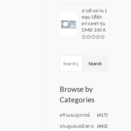
f
R
5
a
อ่างล้างจาน 1
t
หลุม 1ที่พัก
e
d
ตราเพชร รุ่น
0
DMB-100 A
o
u
t
o
R
f
a
5
t
e
d
Search
0
o
u
t
o
Browse by
f
5
Categories
ครัวและอุปกรณ์
(417)
ประตูและหน้าต่าง
(443)