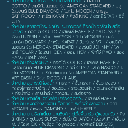
จำหน่าย สุขภัณฑ์ ชักโครก โถปัสสาวะชาย
/
คอตโต้
COTTO
/
อเมริกันสแตนดาร์ด AMERICAN STANDARD
/
บลู
ไดมอนด์ BLUE DIAMOND
/
โมเก้น MOGEN
/
บาธรูม
BATHROOM
/
กะรัต KARAT
/
คิงส์ KING
/ สตาร์ STAR / ซิตี้
CITY
จำหน่าย สายฉีดชำระ ฝักบัว เรนชาวเวอร์ ก๊อกน้ำ วาล์วน้ำ สต๊อ
ปวาล์ว
/ คอตโต้ COTTO / เฮเฟเล่ HAFELE / ดัส DUSS / ลู
เซิร์น LUZERN / วสันต์ WATSON / วีก้า VEGARR / ดอร์
นมาร์ค DONMARK / กะรัต KARAT / วีอาร์เอช VRH / อเมริกัน
สแตนดาร์ด MERICAN STANDARD / จอร์นนี JOHNNY / โพ
ลาร์ POLAR / โฮเอ่น HOEN / ฮอย HOY / พิกโซ่ PIXO / แฮง
HANG / เอน่า ANA
จำหน่าย อ่างล้างหน้า
/ คอตโต้ COTTO / เฮเฟเล่ HAFELE /
บลูไดมอนด์ BLUE DIAMOND / ซิตี้ CITY / นัสโก้ NASCO / โม
เก้น MOGEN / อเมริกันสแตนดาร์ด AMERICAN STANDARD /
ART BASIN / ริคโค่ RICCO / HAUS
จำหน่าย อุปกรณ์ห้องน้ำ
/ กระจก / ชั้นกระจก / ชั้นวางของ /
กล่องใส่กระดาษชำระ / ขอแขวน / ราวแขวนผ้า / ตะแกรงดักกลิ่น
/ ท่อน้ำทิ้ง / สายน้ำดี / ที่วางสบู่ / สะดืออ่าง
จำหน่าย เตาแก๊ส เตาไฟฟ้า เครื่องดูดควัน
/ เฮเฟเล่ HAFELE
จำหน่าย ซิงค์อ่างล้างจาน ก๊อกซิงค์ สะดืออ่างล้างจาน
/ วีก้า
VEGARR / เพชร DIAMOND / เฮเฟเล่ HAFELE
จำหน่าย บานซิงค์เดี่ยว บานซิงค์คู่ ตู้ตั้งพื้นครัว ตู้แขวนครัว
/ คิง
ส์ KING / ซูปเปอร์ SUPER / ชัยโย CHAIYO / เจเอฟ JF / เอ็มเจ
MJ / โอเค OK / โพลีวูด Polywood / เดคคอร์ DEKORS