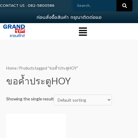
CONTACT US : 082-5800586
ก
อ
น
ส
ง
ซ
อ
ส
น
ค
า
ก
ร
ณ
า
ต
ด
ต
อ
แ
อ
ด
Home
/ Products tagged “ขอค้ำประตูHOY”
ขอค้ำประตูHOY
Showing the single result