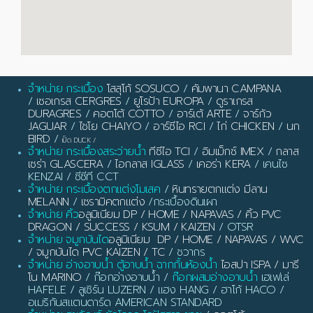
จำหน่าย กระเบื้อง
โสสุโก้ SOSUCO
/
คัมพานา CAMPANA
/
เซอเกรส CERGRES
/
ยูโรป้า EUROPA
/
ดูราเกรส
DURAGRES
/
คอตโต้ COTTO
/
อาร์เต้ ARTE
/
จาร์กัว
JAGUAR
/
ไชโย CHAIYO
/
อาร์ซีไอ RCI
/
ไก่ CHICKEN
/
นก
BIRD
/
เป็ด DUCK
/
จำหน่าย กระเบื้องสระว่ายน้ำ
ทีซีไอ TCI
/
อิมเม็กซ์ IMEX
/
กลาส
เซร่า GLASCERA
/
ไอกลาส IGLASS
/
เคอร่า KERA
/ เคนไซ
KENZAI / ซีซีที CCT
จำหน่าย กระเบื้องตกแต่งโมเสค
/
หินทรายตกแต่ง มีลาน
MELANN
/
เซรามิคตกแต่ง
/กระเบื้องดินเผา
จำหน่าย คิ้ว
อลูมิเนียม DP / HOME / NAPAVAS / คิ้ว PVC
DRAGON / SUCCESS / KSUM / KAIZEN
/ OTSR
จำหน่าย จมูกบันได
อลูมิเนียม DP / HOME / NAPAVAS / WVC
/ จมูกบันได PVC KAIZEN / TC
/ ชวากร
จำหน่าย อ่างอาบน้ำ ตู้อาบน้ำ ฉากกั้นห้องน้ำ
ไอสปา ISPA / มารี
โน MARINO
/ ก๊อกอ่างอาบน้ำ /
ก๊อกผสมอ่างอาบน้ำ
เฮเฟเล่
HAFELE / ลูเซิร์น LUZERN / แฮง HANG / ฮาโก้ HACO /
อเมริกันสแตนดาร์ด AMERICAN STANDARD