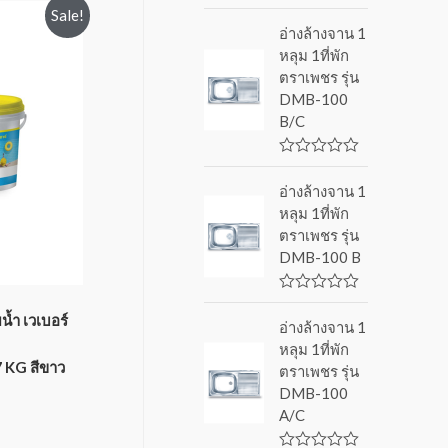
R
Sale!
a
อ่างล้างจาน 1
t
หลุม 1ที่พัก
e
d
ตราเพชร รุ่น
0
DMB-100
o
u
B/C
t
o
f
R
5
a
อ่างล้างจาน 1
t
หลุม 1ที่พัก
e
d
ตราเพชร รุ่น
0
DMB-100 B
o
u
t
o
R
f
a
น้ำ เวเบอร์
อ่างล้างจาน 1
5
t
หลุม 1ที่พัก
e
d
.7 KG สีขาว
ตราเพชร รุ่น
0
DMB-100
o
u
A/C
t
o