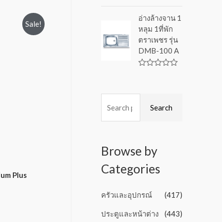
f
R
5
a
อ่างล้างจาน 1
t
Sale!
หลุม 1ที่พัก
e
d
ตราเพชร รุ่น
0
DMB-100 A
o
u
t
o
R
f
a
5
t
e
d
Search
0
o
u
t
o
Browse by
f
5
Categories
ium Plus
ครัวและอุปกรณ์
(417)
ประตูและหน้าต่าง
(443)