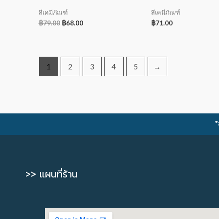
สีเคมีภัณฑ์
สีเคมีภัณฑ์
฿
79.00
฿
68.00
฿
71.00
1
2
3
4
5
→
*
>> แผนที่ร้าน