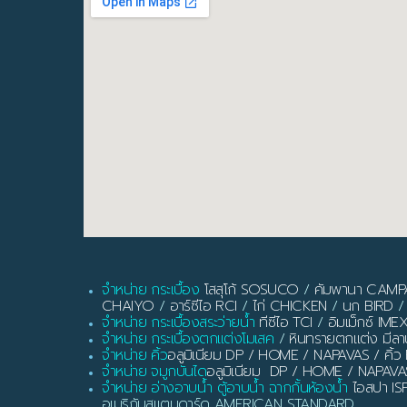
จำหน่าย กระเบื้อง
โสสุโก้ SOSUCO
/
คัมพานา CAM
CHAIYO
/
อาร์ซีไอ RCI
/
ไก่ CHICKEN
/
นก BIRD
/
จำหน่าย กระเบื้องสระว่ายน้ำ
ทีซีไอ TCI
/
อิมเม็กซ์ IME
จำหน่าย กระเบื้องตกแต่งโมเสค
/
หินทรายตกแต่ง มี
จำหน่าย คิ้ว
อลูมิเนียม DP / HOME / NAPAVAS / ค
จำหน่าย จมูกบันได
อลูมิเนียม DP / HOME / NAPAVA
จำหน่าย อ่างอาบน้ำ ตู้อาบน้ำ ฉากกั้นห้องน้ำ
ไอสปา IS
อเมริกันสแตนดาร์ด AMERICAN STANDARD