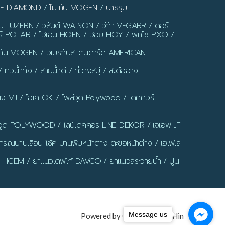
LUE DIAMOND
/
โมเก้น MOGEN
/
บาธรูม
ร์น LUZERN / วสันต์ WATSON / วีก้า VEGARR / ดอร์
์ POLAR / โฮเอ่น HOEN / ฮอย HOY / พิกโซ่ PIXO /
มเก้น MOGEN / อเมริกันสแตนดาร์ด AMERICAN
น้ำทิ้ง / สายน้ำดี / ที่วางสบู่ / สะดืออ่าง
มเจ MJ / โอเค OK / โพลีวูด Polywood / เดคคอร์
ูด POLYWOOD / ไลน์เดคคอร์ LINE DEKOR / เจเอฟ JF
รณ์บานเลื่อน โช้ค บานพับหน้าต่าง ตะขอหน้าต่าง / เฮเฟเล่
 HICEM / ยาแนวเดฟโก้ DAVCO / ยาแนวสระว่ายน้ำ / ปูน
Message us
Powered by Grand Tile HuaHin