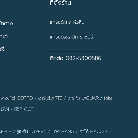
ที่ตั้งร้าน
แกรนด์ไทล์ หัวหิน
้าต่าง
ัณฑ์
แกรนด์เซรามิค ราชบุรี
ี่
--------------------------
ติดต่อ 082-5800586
/
คอตโต้ COTTO
/
อาร์เต้ ARTE
/
จาร์กัว JAGUAR
/
ไชโย
ZAI / ซีซีที CCT
AFELE / ลูเซิร์น LUZERN / แฮง HANG / ฮาโก้ HACO /