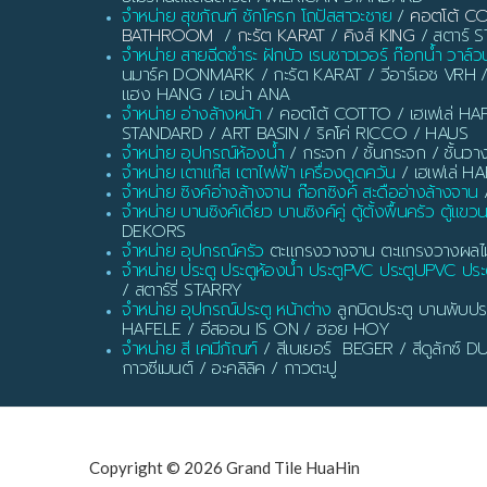
จำหน่าย สุขภัณฑ์ ชักโครก โถปัสสาวะชาย
/
คอตโต้ C
BATHROOM
/
กะรัต KARAT
/
คิงส์ KING
/ สตาร์ ST
จำหน่าย สายฉีดชำระ ฝักบัว เรนชาวเวอร์ ก๊อกน้ำ วาล์ว
นมาร์ค DONMARK / กะรัต KARAT / วีอาร์เอช VRH 
แฮง HANG / เอน่า ANA
จำหน่าย อ่างล้างหน้า
/ คอตโต้ COTTO / เฮเฟเล่ HAF
STANDARD / ART BASIN / ริคโค่ RICCO / HAUS
จำหน่าย อุปกรณ์ห้องน้ำ
/ กระจก / ชั้นกระจก / ชั้นวา
จำหน่าย เตาแก๊ส เตาไฟฟ้า เครื่องดูดควัน
/ เฮเฟเล่ H
จำหน่าย ซิงค์อ่างล้างจาน ก๊อกซิงค์ สะดืออ่างล้างจาน
/
จำหน่าย บานซิงค์เดี่ยว บานซิงค์คู่ ตู้ตั้งพื้นครัว ตู้แขว
DEKORS
จำหน่าย อุปกรณ์ครัว
ตะแกรงวางจาน ตะแกรงวางผลไม้ ท
จำหน่าย ประตู ประตูห้องน้ำ ประตูPVC ประตูUPVC ประต
/ สตาร์รี่ STARRY
จำหน่าย อุปกรณ์ประตู หน้าต่าง
ลูกบิดประตู บานพับประ
HAFELE / อีสออน IS ON / ฮอย HOY
จำหน่าย สี เคมีภัณฑ์
/ สีเบเยอร์ BEGER / สีดูลักซ์
กาวซีเมนต์ / อะคลิลิค / กาวตะปู
Copyright © 2026 Grand Tile HuaHin