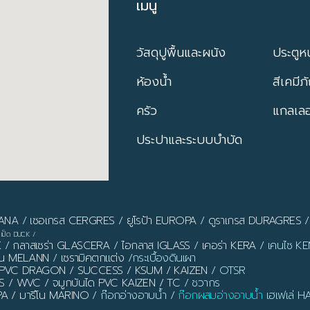
เมนู
เมนู
วัสดุปูพื้นและผนัง
ประตูหน
ห้องน้ำ
สีเคมีภ
ครัว
แกลเลอร
ประปาและระบบบำบัด
PANA
/
เซอเกรส CERGRES
/
ยูโรป้า EUROPA
/
ดูราเกรส DURAGRES
เป็ด DUCK
/
X
/
กลาสเซร่า GLASCERA
/
ไอกลาส IGLASS
/
เคอร่า KERA
/ เคนไซ KEN
ลาน MELANN
/
เซรามิคตกแต่ง
/กระเบื้องดินเผา
ิ้ว PVC DRAGON / SUCCESS / KSUM / KAIZEN
/ OTSR
S / WVC / จมูกบันได PVC KAIZEN / TC
/ ชวากร
PA / มารีโน MARINO
/ ก๊อกอ่างอาบน้ำ /
ก๊อกผสมอ่างอาบน้ำ
เฮเฟเล่ H