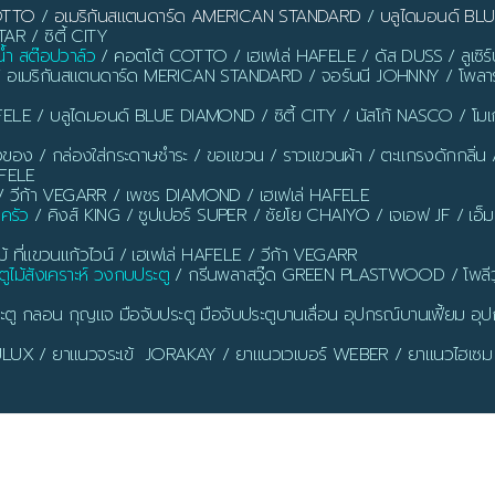
OTTO
/
อเมริกันสแตนดาร์ด AMERICAN STANDARD
/
บลูไดมอนด์ B
AR / ซิตี้ CITY
น้ำ สต๊อปวาล์ว
/ คอตโต้ COTTO / เฮเฟเล่ HAFELE / ดัส DUSS / ลูเซิ
/ อเมริกันสแตนดาร์ด MERICAN STANDARD / จอร์นนี JOHNNY / โพลาร
ELE / บลูไดมอนด์ BLUE DIAMOND / ซิตี้ CITY / นัสโก้ NASCO / โ
งของ / กล่องใส่กระดาษชำระ / ขอแขวน / ราวแขวนผ้า / ตะแกรงดักกลิ่น / ท่อ
AFELE
 วีก้า VEGARR / เพชร DIAMOND / เฮเฟเล่ HAFELE
นครัว
/ คิงส์ KING / ซูปเปอร์ SUPER / ชัยโย CHAIYO / เจเอฟ JF / เอ็
ี่แขวนแก้วไวน์ / เฮเฟเล่ HAFELE / วีก้า VEGARR
ูไม้สังเคราะห์ วงกบประตู
/ กรีนพลาสวู๊ด GREEN PLASTWOOD / โพลีว
ตู กลอน กุญแจ มือจับประตู มือจับประตูบานเลื่อน อุปกรณ์บานเฟี้ยม อุปก
 DULUX / ยาแนวจระเข้ JORAKAY / ยาแนวเวเบอร์ WEBER / ยาแนวไฮเซม