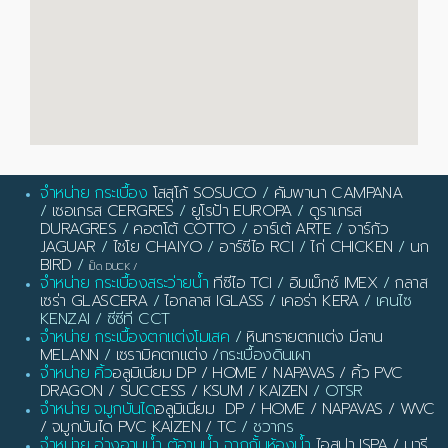
จำหน่าย กระเบื้อง
โสสุโก้ SOSUCO
/
คัมพานา CAMPANA
/
เซอเกรส CERGRES
/
ยูโรป้า EUROPA
/
ดูราเกรส
DURAGRES
/
คอตโต้ COTTO
/
อาร์เต้ ARTE
/
จาร์กัว
JAGUAR
/
ไชโย CHAIYO
/
อาร์ซีไอ RCI
/
ไก่ CHICKEN
/
นก
BIRD
/
เป็ด DUCK
/
จำหน่าย กระเบื้องสระว่ายน้ำ
ทีซีไอ TCI
/
อิมเม็กซ์ IMEX
/
กลาส
เซร่า GLASCERA
/
ไอกลาส IGLASS
/
เคอร่า KERA
/ เคนไซ
KENZAI / ซีซีที CCT
จำหน่าย กระเบื้องตกแต่งโมเสค
/
หินทรายตกแต่ง มีลาน
MELANN
/
เซรามิคตกแต่ง
/กระเบื้องดินเผา
จำหน่าย คิ้ว
อลูมิเนียม DP / HOME / NAPAVAS / คิ้ว PVC
DRAGON / SUCCESS / KSUM / KAIZEN
/ OTSR
จำหน่าย จมูกบันได
อลูมิเนียม DP / HOME / NAPAVAS / WVC
/ จมูกบันได PVC KAIZEN / TC
/ ชวากร
จำหน่าย อ่างอาบน้ำ ตู้อาบน้ำ ฉากกั้นห้องน้ำ
ไอสปา ISPA / มารี