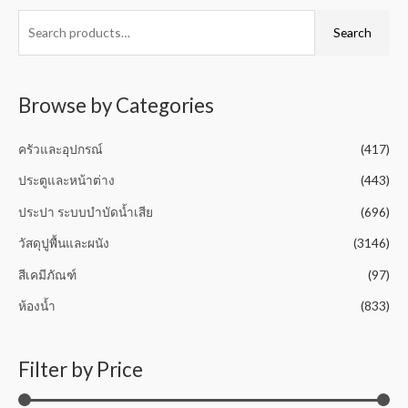
e
o
d
f
0
Search
5
o
u
t
o
f
5
Browse by Categories
ครัวและอุปกรณ์
(417)
ประตูและหน้าต่าง
(443)
ประปา ระบบบำบัดน้ำเสีย
(696)
วัสดุปูพื้นและผนัง
(3146)
สีเคมีภัณฑ์
(97)
ห้องน้ำ
(833)
Filter by Price