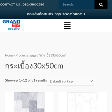
CONTACT US : 082-5800586
ก
อ
น
ส
ง
ซ
อ
ส
น
ค
า
ก
ร
ณ
า
ต
ด
ต
อ
แ
อ
ด
ม
น
0
Home
/ Products tagged “กระเบื้อง30x50cm”
กระเบื้อง30x50cm
Showing 1–12 of 31 results