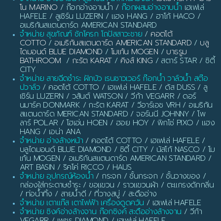
โน MARINO
/ ก๊อกอ่างอาบน้ำ /
ก๊อกผสมอ่างอาบน้ำ
เฮเฟเล่
HAFELE / ลูเซิร์น LUZERN / แฮง HANG / ฮาโก้ HACO /
อเมริกันสแตนดาร์ด AMERICAN STANDARD
จำหน่าย สุขภัณฑ์ ชักโครก โถปัสสาวะชาย
/
คอตโต้
COTTO
/
อเมริกันสแตนดาร์ด AMERICAN STANDARD
/
บลู
ไดมอนด์ BLUE DIAMOND
/
โมเก้น MOGEN
/
บาธรูม
BATHROOM
/
กะรัต KARAT
/
คิงส์ KING
/ สตาร์ STAR / ซิตี้
CITY
จำหน่าย สายฉีดชำระ ฝักบัว เรนชาวเวอร์ ก๊อกน้ำ วาล์วน้ำ สต๊อ
ปวาล์ว
/ คอตโต้ COTTO / เฮเฟเล่ HAFELE / ดัส DUSS / ลู
เซิร์น LUZERN / วสันต์ WATSON / วีก้า VEGARR / ดอร์
นมาร์ค DONMARK / กะรัต KARAT / วีอาร์เอช VRH / อเมริกัน
สแตนดาร์ด MERICAN STANDARD / จอร์นนี JOHNNY / โพ
ลาร์ POLAR / โฮเอ่น HOEN / ฮอย HOY / พิกโซ่ PIXO / แฮง
HANG / เอน่า ANA
จำหน่าย อ่างล้างหน้า
/ คอตโต้ COTTO / เฮเฟเล่ HAFELE /
บลูไดมอนด์ BLUE DIAMOND / ซิตี้ CITY / นัสโก้ NASCO / โม
เก้น MOGEN / อเมริกันสแตนดาร์ด AMERICAN STANDARD /
ART BASIN / ริคโค่ RICCO / HAUS
จำหน่าย อุปกรณ์ห้องน้ำ
/ กระจก / ชั้นกระจก / ชั้นวางของ /
กล่องใส่กระดาษชำระ / ขอแขวน / ราวแขวนผ้า / ตะแกรงดักกลิ่น
/ ท่อน้ำทิ้ง / สายน้ำดี / ที่วางสบู่ / สะดืออ่าง
จำหน่าย เตาแก๊ส เตาไฟฟ้า เครื่องดูดควัน
/ เฮเฟเล่ HAFELE
จำหน่าย ซิงค์อ่างล้างจาน ก๊อกซิงค์ สะดืออ่างล้างจาน
/ วีก้า
VEGARR / เพชร DIAMOND / เฮเฟเล่ HAFELE