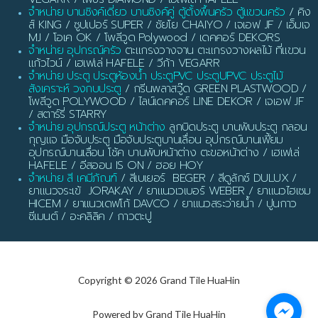
จำหน่าย บานซิงค์เดี่ยว บานซิงค์คู่ ตู้ตั้งพื้นครัว ตู้แขวนครัว
/ คิง
ส์ KING / ซูปเปอร์ SUPER / ชัยโย CHAIYO / เจเอฟ JF / เอ็มเจ
MJ / โอเค OK / โพลีวูด Polywood / เดคคอร์ DEKORS
จำหน่าย อุปกรณ์ครัว
ตะแกรงวางจาน ตะแกรงวางผลไม้ ที่แขวน
แก้วไวน์ / เฮเฟเล่ HAFELE / วีก้า VEGARR
จำหน่าย ประตู ประตูห้องน้ำ ประตูPVC ประตูUPVC ประตูไม้
สังเคราะห์ วงกบประตู
/ กรีนพลาสวู๊ด GREEN PLASTWOOD /
โพลีวูด POLYWOOD / ไลน์เดคคอร์ LINE DEKOR / เจเอฟ JF
/ สตาร์รี่ STARRY
จำหน่าย อุปกรณ์ประตู หน้าต่าง
ลูกบิดประตู บานพับประตู กลอน
กุญแจ มือจับประตู มือจับประตูบานเลื่อน อุปกรณ์บานเฟี้ยม
อุปกรณ์บานเลื่อน โช้ค บานพับหน้าต่าง ตะขอหน้าต่าง / เฮเฟเล่
HAFELE / อีสออน IS ON / ฮอย HOY
จำหน่าย สี เคมีภัณฑ์
/ สีเบเยอร์ BEGER / สีดูลักซ์ DULUX /
ยาแนวจระเข้ JORAKAY / ยาแนวเวเบอร์ WEBER / ยาแนวไฮเซม
HICEM / ยาแนวเดฟโก้ DAVCO / ยาแนวสระว่ายน้ำ / ปูนกาว
ซีเมนต์ / อะคลิลิค / กาวตะปู
Copyright © 2026 Grand Tile HuaHin
Powered by Grand Tile HuaHin