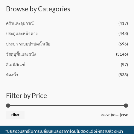
f
5
Browse by Categories
ครัวและอุปกรณ์
(417)
ประตูและหน้าต่าง
(443)
ประปา ระบบบำบัดน้ำเสีย
(696)
วัสดุปูพื้นและผนัง
(3146)
สีเคมีภัณฑ์
(97)
ห้องน้ำ
(833)
Filter by Price
Filter
Price:
฿0
—
฿350
*ขอสงวนสิทธิ์ในการเปลี่ยนแปลงราคาโดยไม่ต้องแจ้งให้ทราบล่วงหน้า