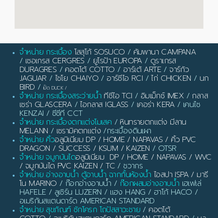
จำหน่าย กระเบื้อง
โสสุโก้ SOSUCO
/
คัมพานา CAMPANA
/
เซอเกรส CERGRES
/
ยูโรป้า EUROPA
/
ดูราเกรส
DURAGRES
/
คอตโต้ COTTO
/
อาร์เต้ ARTE
/
จาร์กัว
JAGUAR
/
ไชโย CHAIYO
/
อาร์ซีไอ RCI
/
ไก่ CHICKEN
/
นก
BIRD
/
เป็ด DUCK
/
จำหน่าย กระเบื้องสระว่ายน้ำ
ทีซีไอ TCI
/
อิมเม็กซ์ IMEX
/
กลาส
เซร่า GLASCERA
/
ไอกลาส IGLASS
/
เคอร่า KERA
/ เคนไซ
KENZAI / ซีซีที CCT
จำหน่าย กระเบื้องตกแต่งโมเสค
/
หินทรายตกแต่ง มีลาน
MELANN
/
เซรามิคตกแต่ง
/กระเบื้องดินเผา
จำหน่าย คิ้ว
อลูมิเนียม DP / HOME / NAPAVAS / คิ้ว PVC
DRAGON / SUCCESS / KSUM / KAIZEN
/ OTSR
จำหน่าย จมูกบันได
อลูมิเนียม DP / HOME / NAPAVAS / WVC
/ จมูกบันได PVC KAIZEN / TC
/ ชวากร
จำหน่าย อ่างอาบน้ำ ตู้อาบน้ำ ฉากกั้นห้องน้ำ
ไอสปา ISPA / มารี
โน MARINO
/ ก๊อกอ่างอาบน้ำ /
ก๊อกผสมอ่างอาบน้ำ
เฮเฟเล่
HAFELE / ลูเซิร์น LUZERN / แฮง HANG / ฮาโก้ HACO /
อเมริกันสแตนดาร์ด AMERICAN STANDARD
จำหน่าย สุขภัณฑ์ ชักโครก โถปัสสาวะชาย
/
คอตโต้