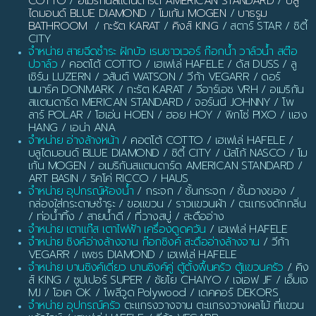
COTTO
/
อเมริกันสแตนดาร์ด AMERICAN STANDARD
/
บลู
ไดมอนด์ BLUE DIAMOND
/
โมเก้น MOGEN
/
บาธรูม
BATHROOM
/
กะรัต KARAT
/
คิงส์ KING
/ สตาร์ STAR / ซิตี้
CITY
จำหน่าย สายฉีดชำระ ฝักบัว เรนชาวเวอร์ ก๊อกน้ำ วาล์วน้ำ สต๊อ
ปวาล์ว
/ คอตโต้ COTTO / เฮเฟเล่ HAFELE / ดัส DUSS / ลู
เซิร์น LUZERN / วสันต์ WATSON / วีก้า VEGARR / ดอร์
นมาร์ค DONMARK / กะรัต KARAT / วีอาร์เอช VRH / อเมริกัน
สแตนดาร์ด MERICAN STANDARD / จอร์นนี JOHNNY / โพ
ลาร์ POLAR / โฮเอ่น HOEN / ฮอย HOY / พิกโซ่ PIXO / แฮง
HANG / เอน่า ANA
จำหน่าย อ่างล้างหน้า
/ คอตโต้ COTTO / เฮเฟเล่ HAFELE /
บลูไดมอนด์ BLUE DIAMOND / ซิตี้ CITY / นัสโก้ NASCO / โม
เก้น MOGEN / อเมริกันสแตนดาร์ด AMERICAN STANDARD /
ART BASIN / ริคโค่ RICCO / HAUS
จำหน่าย อุปกรณ์ห้องน้ำ
/ กระจก / ชั้นกระจก / ชั้นวางของ /
กล่องใส่กระดาษชำระ / ขอแขวน / ราวแขวนผ้า / ตะแกรงดักกลิ่น
/ ท่อน้ำทิ้ง / สายน้ำดี / ที่วางสบู่ / สะดืออ่าง
จำหน่าย เตาแก๊ส เตาไฟฟ้า เครื่องดูดควัน
/ เฮเฟเล่ HAFELE
จำหน่าย ซิงค์อ่างล้างจาน ก๊อกซิงค์ สะดืออ่างล้างจาน
/ วีก้า
VEGARR / เพชร DIAMOND / เฮเฟเล่ HAFELE
จำหน่าย บานซิงค์เดี่ยว บานซิงค์คู่ ตู้ตั้งพื้นครัว ตู้แขวนครัว
/ คิง
ส์ KING / ซูปเปอร์ SUPER / ชัยโย CHAIYO / เจเอฟ JF / เอ็มเจ
MJ / โอเค OK / โพลีวูด Polywood / เดคคอร์ DEKORS
จำหน่าย อุปกรณ์ครัว
ตะแกรงวางจาน ตะแกรงวางผลไม้ ที่แขวน