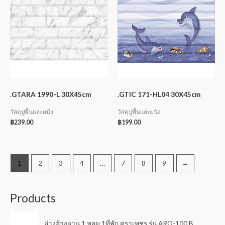
.GTARA 1990-L 30X45cm
.GTIC 171-HL04 30X45cm
วัสดุปูพื้นและผนัง
วัสดุปูพื้นและผนัง
฿
239.00
฿
199.00
1
2
3
4
…
7
8
9
→
Products
อ่างล้างจาน 1 หลุม 1ที่พัก ตราเพชร รุ่น ARO-100 B