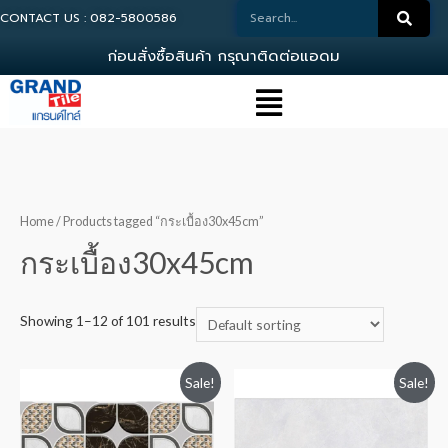
CONTACT US : 082-5800586
ก
อ
น
ส
ง
ซ
อ
ส
น
ค
า
ก
ร
ณ
า
ต
ด
ต
อ
แ
อ
ด
ม
น
0
Home
/ Products tagged “กระเบื้อง30x45cm”
กระเบื้อง30x45cm
Showing 1–12 of 101 results
Sale!
Sale!