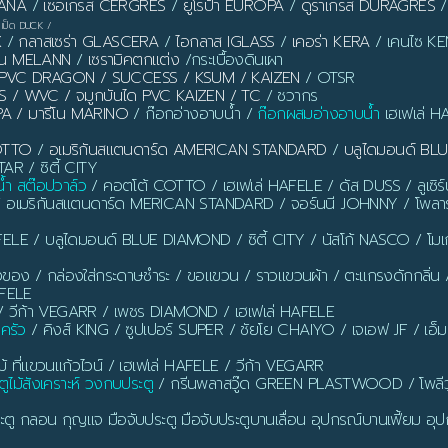
PANA
/
เซอเกรส CERGRES
/
ยูโรป้า EUROPA
/
ดูราเกรส DURAGRES
เป็ด DUCK
/
X
/
กลาสเซร่า GLASCERA
/
ไอกลาส IGLASS
/
เคอร่า KERA
/ เคนไซ KEN
ลาน MELANN
/
เซรามิคตกแต่ง
/กระเบื้องดินเผา
ิ้ว PVC DRAGON / SUCCESS / KSUM / KAIZEN
/ OTSR
S / WVC / จมูกบันได PVC KAIZEN / TC
/ ชวากร
PA / มารีโน MARINO
/ ก๊อกอ่างอาบน้ำ /
ก๊อกผสมอ่างอาบน้ำ
เฮเฟเล่ H
OTTO
/
อเมริกันสแตนดาร์ด AMERICAN STANDARD
/
บลูไดมอนด์ B
AR / ซิตี้ CITY
น้ำ สต๊อปวาล์ว
/ คอตโต้ COTTO / เฮเฟเล่ HAFELE / ดัส DUSS / ลูเซิ
/ อเมริกันสแตนดาร์ด MERICAN STANDARD / จอร์นนี JOHNNY / โพลาร
ELE / บลูไดมอนด์ BLUE DIAMOND / ซิตี้ CITY / นัสโก้ NASCO / โ
งของ / กล่องใส่กระดาษชำระ / ขอแขวน / ราวแขวนผ้า / ตะแกรงดักกลิ่น / ท่อ
AFELE
 วีก้า VEGARR / เพชร DIAMOND / เฮเฟเล่ HAFELE
นครัว
/ คิงส์ KING / ซูปเปอร์ SUPER / ชัยโย CHAIYO / เจเอฟ JF / เอ็
ี่แขวนแก้วไวน์ / เฮเฟเล่ HAFELE / วีก้า VEGARR
ูไม้สังเคราะห์ วงกบประตู
/ กรีนพลาสวู๊ด GREEN PLASTWOOD / โพลีว
ตู กลอน กุญแจ มือจับประตู มือจับประตูบานเลื่อน อุปกรณ์บานเฟี้ยม อุปก