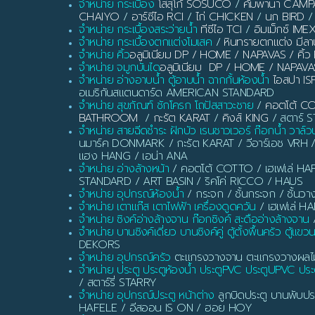
จำหน่าย กระเบื้อง
โสสุโก้ SOSUCO
/
คัมพานา CAM
CHAIYO
/
อาร์ซีไอ RCI
/
ไก่ CHICKEN
/
นก BIRD
/
จำหน่าย กระเบื้องสระว่ายน้ำ
ทีซีไอ TCI
/
อิมเม็กซ์ IME
จำหน่าย กระเบื้องตกแต่งโมเสค
/
หินทรายตกแต่ง มี
จำหน่าย คิ้ว
อลูมิเนียม DP / HOME / NAPAVAS / ค
จำหน่าย จมูกบันได
อลูมิเนียม DP / HOME / NAPAVA
จำหน่าย อ่างอาบน้ำ ตู้อาบน้ำ ฉากกั้นห้องน้ำ
ไอสปา IS
อเมริกันสแตนดาร์ด AMERICAN STANDARD
จำหน่าย สุขภัณฑ์ ชักโครก โถปัสสาวะชาย
/
คอตโต้ C
BATHROOM
/
กะรัต KARAT
/
คิงส์ KING
/ สตาร์ ST
จำหน่าย สายฉีดชำระ ฝักบัว เรนชาวเวอร์ ก๊อกน้ำ วาล์ว
นมาร์ค DONMARK / กะรัต KARAT / วีอาร์เอช VRH 
แฮง HANG / เอน่า ANA
จำหน่าย อ่างล้างหน้า
/ คอตโต้ COTTO / เฮเฟเล่ HAF
STANDARD / ART BASIN / ริคโค่ RICCO / HAUS
จำหน่าย อุปกรณ์ห้องน้ำ
/ กระจก / ชั้นกระจก / ชั้นวา
จำหน่าย เตาแก๊ส เตาไฟฟ้า เครื่องดูดควัน
/ เฮเฟเล่ H
จำหน่าย ซิงค์อ่างล้างจาน ก๊อกซิงค์ สะดืออ่างล้างจาน
/
จำหน่าย บานซิงค์เดี่ยว บานซิงค์คู่ ตู้ตั้งพื้นครัว ตู้แขว
DEKORS
จำหน่าย อุปกรณ์ครัว
ตะแกรงวางจาน ตะแกรงวางผลไม้ ท
จำหน่าย ประตู ประตูห้องน้ำ ประตูPVC ประตูUPVC ประต
/ สตาร์รี่ STARRY
จำหน่าย อุปกรณ์ประตู หน้าต่าง
ลูกบิดประตู บานพับประ
HAFELE / อีสออน IS ON / ฮอย HOY