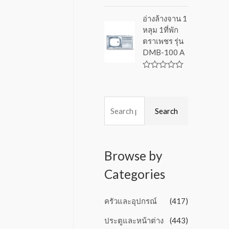
f
R
5
a
อ่างล้างจาน 1
t
หลุม 1ที่พัก
e
d
ตราเพชร รุ่น
0
DMB-100 A
o
u
t
o
R
f
a
5
t
e
d
Search
0
o
u
t
o
Browse by
f
5
Categories
ครัวและอุปกรณ์
(417)
ประตูและหน้าต่าง
(443)