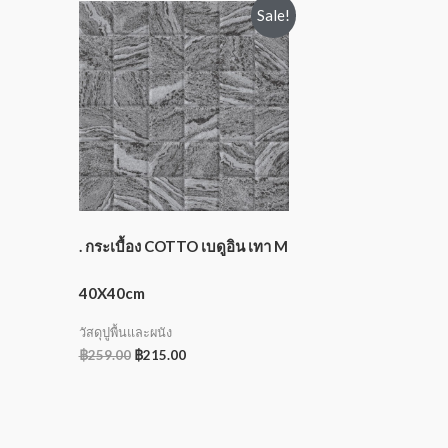
Sale!
. กระเบื้อง COTTO เบดูอิน เทา M
40X40cm
วัสดุปูพื้นและผนัง
฿
259.00
฿
215.00