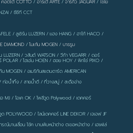
/
คอตโต้ COTTO
/
อาร์เต้ ARTE
/
จาร์กัว JAGUAR
/
ไชโย
ZAI / ซีซีที CCT
AFELE / ลูเซิร์น LUZERN / แฮง HANG / ฮาโก้ HACO /
LUE DIAMOND
/
โมเก้น MOGEN
/
บาธรูม
ร์น LUZERN / วสันต์ WATSON / วีก้า VEGARR / ดอร์
์ POLAR / โฮเอ่น HOEN / ฮอย HOY / พิกโซ่ PIXO /
มเก้น MOGEN / อเมริกันสแตนดาร์ด AMERICAN
น้ำทิ้ง / สายน้ำดี / ที่วางสบู่ / สะดืออ่าง
มเจ MJ / โอเค OK / โพลีวูด Polywood / เดคคอร์
ูด POLYWOOD / ไลน์เดคคอร์ LINE DEKOR / เจเอฟ JF
รณ์บานเลื่อน โช้ค บานพับหน้าต่าง ตะขอหน้าต่าง / เฮเฟเล่