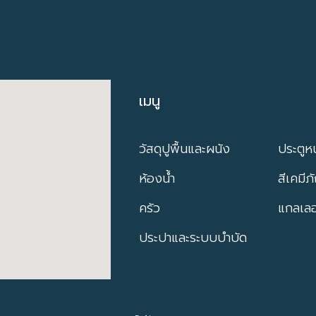
เมนู
เมนู
วัสดุปูพื้นและผนัง
ประตูหน
ห้องน้ำ
สีเคมีภ
ครัว
แกลเลอร
ประปาและระบบบำบัด