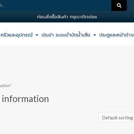
ก
อ
น
ส
ง
ซ
อ
ส
น
ค
า
ก
ร
ณ
า
ต
ด
ต
อ
แ
อ
ด
ม
ครัวและอุปกรณ์
ประปา ระบบบำบัดน้ำเสีย
ประตูและหน้าต่าง
mation”
l information