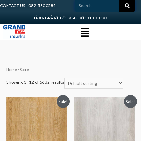
CONTACT US : 082-5800586
ก
อ
น
ส
ง
ซ
อ
ส
น
ค
า
ก
ร
ณ
า
ต
ด
ต
อ
แ
อ
ด
ม
น
0
Home
/ Store
Showing 1–12 of 5632 results
Sale!
Sale!