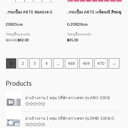
. กระเบื้อง ARTE ฟองนวล G
. กระเบื้อง ARTE เกล็ดมณี สีชมพู
20X25cm
G 20X20cm
วัสดุปูพื้นและผนัง
วัสดุปูพื้นและผนัง
฿
59.00
฿
42.00
฿
45.00
1
2
3
4
…
468
469
470
→
Products
อ่างล้างจาน 1 หลุม 1ที่พัก ตราเพชร รุ่น ARO-100 B
R
a
t
อ่างล้างจาน 1 หลุม 1ที่พัก ตราเพชร รุ่น DMB-100 B/C
e
d