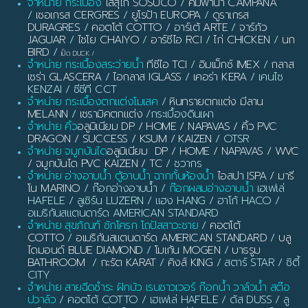
จำหน่าย กระเบื้อง
โสสุโก้ SOSUCO
/
คัมพานา CAMPANA
/
เซอเกรส CERGRES
/
ยูโรป้า EUROPA
/
ดูราเกรส
DURAGRES
/
คอตโต้ COTTO
/
อาร์เต้ ARTE
/
จาร์กัว
JAGUAR
/
ไชโย CHAIYO
/
อาร์ซีไอ RCI
/
ไก่ CHICKEN
/
นก
BIRD
/
เป็ด DUCK
/
จำหน่าย กระเบื้องสระว่ายน้ำ
ทีซีไอ TCI
/
อิมเม็กซ์ IMEX
/
กลาส
เซร่า GLASCERA
/
ไอกลาส IGLASS
/
เคอร่า KERA
/ เคนไซ
KENZAI / ซีซีที CCT
จำหน่าย กระเบื้องตกแต่งโมเสค
/
หินทรายตกแต่ง มีลาน
MELANN
/
เซรามิคตกแต่ง
/กระเบื้องดินเผา
จำหน่าย คิ้ว
อลูมิเนียม DP / HOME / NAPAVAS / คิ้ว PVC
DRAGON / SUCCESS / KSUM / KAIZEN
/ OTSR
จำหน่าย จมูกบันได
อลูมิเนียม DP / HOME / NAPAVAS / WVC
/ จมูกบันได PVC KAIZEN / TC
/ ชวากร
จำหน่าย อ่างอาบน้ำ ตู้อาบน้ำ ฉากกั้นห้องน้ำ
ไอสปา ISPA / มารี
โน MARINO
/ ก๊อกอ่างอาบน้ำ /
ก๊อกผสมอ่างอาบน้ำ
เฮเฟเล่
HAFELE / ลูเซิร์น LUZERN / แฮง HANG / ฮาโก้ HACO /
อเมริกันสแตนดาร์ด AMERICAN STANDARD
จำหน่าย สุขภัณฑ์ ชักโครก โถปัสสาวะชาย
/
คอตโต้
COTTO
/
อเมริกันสแตนดาร์ด AMERICAN STANDARD
/
บลู
ไดมอนด์ BLUE DIAMOND
/
โมเก้น MOGEN
/
บาธรูม
BATHROOM
/
กะรัต KARAT
/
คิงส์ KING
/ สตาร์ STAR / ซิตี้
CITY
จำหน่าย สายฉีดชำระ ฝักบัว เรนชาวเวอร์ ก๊อกน้ำ วาล์วน้ำ สต๊อ
ปวาล์ว
/ คอตโต้ COTTO / เฮเฟเล่ HAFELE / ดัส DUSS / ลู