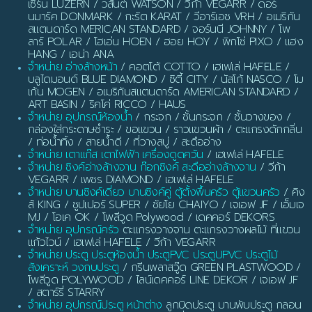
เซิร์น LUZERN / วสันต์ WATSON / วีก้า VEGARR / ดอร์
นมาร์ค DONMARK / กะรัต KARAT / วีอาร์เอช VRH / อเมริกัน
สแตนดาร์ด MERICAN STANDARD / จอร์นนี JOHNNY / โพ
ลาร์ POLAR / โฮเอ่น HOEN / ฮอย HOY / พิกโซ่ PIXO / แฮง
HANG / เอน่า ANA
จำหน่าย อ่างล้างหน้า
/ คอตโต้ COTTO / เฮเฟเล่ HAFELE /
บลูไดมอนด์ BLUE DIAMOND / ซิตี้ CITY / นัสโก้ NASCO / โม
เก้น MOGEN / อเมริกันสแตนดาร์ด AMERICAN STANDARD /
ART BASIN / ริคโค่ RICCO / HAUS
จำหน่าย อุปกรณ์ห้องน้ำ
/ กระจก / ชั้นกระจก / ชั้นวางของ /
กล่องใส่กระดาษชำระ / ขอแขวน / ราวแขวนผ้า / ตะแกรงดักกลิ่น
/ ท่อน้ำทิ้ง / สายน้ำดี / ที่วางสบู่ / สะดืออ่าง
จำหน่าย เตาแก๊ส เตาไฟฟ้า เครื่องดูดควัน
/ เฮเฟเล่ HAFELE
จำหน่าย ซิงค์อ่างล้างจาน ก๊อกซิงค์ สะดืออ่างล้างจาน
/ วีก้า
VEGARR / เพชร DIAMOND / เฮเฟเล่ HAFELE
จำหน่าย บานซิงค์เดี่ยว บานซิงค์คู่ ตู้ตั้งพื้นครัว ตู้แขวนครัว
/ คิง
ส์ KING / ซูปเปอร์ SUPER / ชัยโย CHAIYO / เจเอฟ JF / เอ็มเจ
MJ / โอเค OK / โพลีวูด Polywood / เดคคอร์ DEKORS
จำหน่าย อุปกรณ์ครัว
ตะแกรงวางจาน ตะแกรงวางผลไม้ ที่แขวน
แก้วไวน์ / เฮเฟเล่ HAFELE / วีก้า VEGARR
จำหน่าย ประตู ประตูห้องน้ำ ประตูPVC ประตูUPVC ประตูไม้
สังเคราะห์ วงกบประตู
/ กรีนพลาสวู๊ด GREEN PLASTWOOD /
โพลีวูด POLYWOOD / ไลน์เดคคอร์ LINE DEKOR / เจเอฟ JF
/ สตาร์รี่ STARRY
จำหน่าย อุปกรณ์ประตู หน้าต่าง
ลูกบิดประตู บานพับประตู กลอน