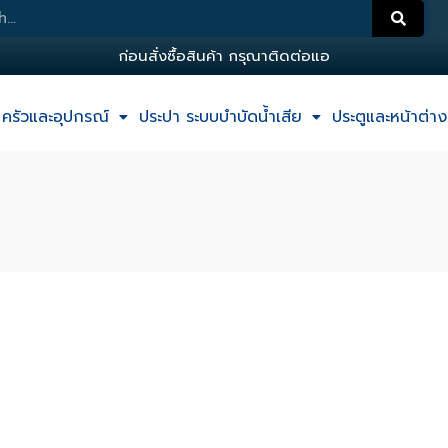
ก
อ
น
ส
ง
ซ
อ
ส
น
ค
า
ก
ร
ณ
า
ต
ด
ต
อ
แ
อ
ด
ม
น
ครัวและอุปกรณ์
ประปา ระบบบำบัดน้ำเสีย
ประตูและหน้าต่าง