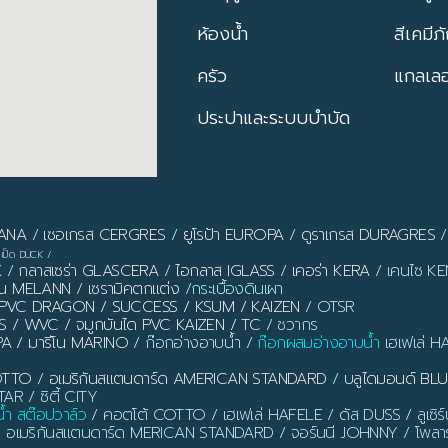
ห้องน้ำ
สีเคมีภ
ครัว
แกลเลอร
ประปาและระบบบำบัด
PANA
/
เซอเกรส CERGRES
/
ยูโรป้า EUROPA
/
ดูราเกรส DURAGRES
เป็ด DUCK
/
X
/
กลาสเซร่า GLASCERA
/
ไอกลาส IGLASS
/
เคอร่า KERA
/ เคนไซ KEN
ลาน MELANN
/
เซรามิคตกแต่ง
/กระเบื้องดินเผา
ิ้ว PVC DRAGON / SUCCESS / KSUM / KAIZEN
/ OTSR
S / WVC / จมูกบันได PVC KAIZEN / TC
/ ชวากร
PA / มารีโน MARINO
/ ก๊อกอ่างอาบน้ำ /
ก๊อกผสมอ่างอาบน้ำ
เฮเฟเล่ H
OTTO
/
อเมริกันสแตนดาร์ด AMERICAN STANDARD
/
บลูไดมอนด์ B
AR / ซิตี้ CITY
น้ำ สต๊อปวาล์ว
/ คอตโต้ COTTO / เฮเฟเล่ HAFELE / ดัส DUSS / ลูเซิ
/ อเมริกันสแตนดาร์ด MERICAN STANDARD / จอร์นนี JOHNNY / โพลาร