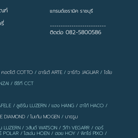
ัณฑ์
แกรนด์เซรามิค ราชบุรี
ี่
--------------------------
ติดต่อ 082-5800586
/
คอตโต้ COTTO
/
อาร์เต้ ARTE
/
จาร์กัว JAGUAR
/
ไชโย
ZAI / ซีซีที CCT
AFELE / ลูเซิร์น LUZERN / แฮง HANG / ฮาโก้ HACO /
LUE DIAMOND
/
โมเก้น MOGEN
/
บาธรูม
ร์น LUZERN / วสันต์ WATSON / วีก้า VEGARR / ดอร์
์ POLAR / โฮเอ่น HOEN / ฮอย HOY / พิกโซ่ PIXO /