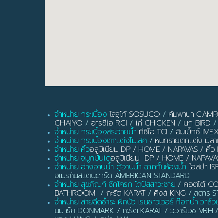
จำหน่าย กระเบื้อง
โสสุโก้ SOSUCO
/
คัมพานา CAM
CHAIYO
/
อาร์ซีไอ RCI
/
ไก่ CHICKEN
/
นก BIRD
/
จำหน่าย กระเบื้องสระว่ายน้ำ
ทีซีไอ TCI
/
อิมเม็กซ์ IME
จำหน่าย กระเบื้องตกแต่งโมเสค
/
หินทรายตกแต่ง มี
จำหน่าย คิ้ว
อลูมิเนียม DP / HOME / NAPAVAS / ค
จำหน่าย จมูกบันได
อลูมิเนียม DP / HOME / NAPAVA
จำหน่าย อ่างอาบน้ำ ตู้อาบน้ำ ฉากกั้นห้องน้ำ
ไอสปา IS
อเมริกันสแตนดาร์ด AMERICAN STANDARD
จำหน่าย สุขภัณฑ์ ชักโครก โถปัสสาวะชาย
/
คอตโต้ C
BATHROOM
/
กะรัต KARAT
/
คิงส์ KING
/ สตาร์ ST
จำหน่าย สายฉีดชำระ ฝักบัว เรนชาวเวอร์ ก๊อกน้ำ วาล์ว
นมาร์ค DONMARK / กะรัต KARAT / วีอาร์เอช VRH 