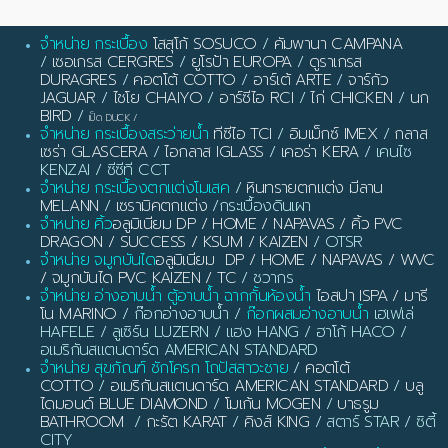
จำหน่าย กระเบื้อง
โสสุโก้ SOSUCO
/
คัมพานา CAMPANA
/
เซอเกรส CERGRES
/
ยูโรป้า EUROPA
/
ดูราเกรส
DURAGRES
/
คอตโต้ COTTO
/
อาร์เต้ ARTE
/
จาร์กัว
JAGUAR
/
ไชโย CHAIYO
/
อาร์ซีไอ RCI
/
ไก่ CHICKEN
/
นก
BIRD
/
เป็ด DUCK
/
จำหน่าย กระเบื้องสระว่ายน้ำ
ทีซีไอ TCI
/
อิมเม็กซ์ IMEX
/
กลาส
เซร่า GLASCERA
/
ไอกลาส IGLASS
/
เคอร่า KERA
/ เคนไซ
KENZAI / ซีซีที CCT
จำหน่าย กระเบื้องตกแต่งโมเสค
/
หินทรายตกแต่ง มีลาน
MELANN
/
เซรามิคตกแต่ง
/กระเบื้องดินเผา
จำหน่าย คิ้ว
อลูมิเนียม DP / HOME / NAPAVAS / คิ้ว PVC
DRAGON / SUCCESS / KSUM / KAIZEN
/ OTSR
จำหน่าย จมูกบันได
อลูมิเนียม DP / HOME / NAPAVAS / WVC
/ จมูกบันได PVC KAIZEN / TC
/ ชวากร
จำหน่าย อ่างอาบน้ำ ตู้อาบน้ำ ฉากกั้นห้องน้ำ
ไอสปา ISPA / มารี
โน MARINO
/ ก๊อกอ่างอาบน้ำ /
ก๊อกผสมอ่างอาบน้ำ
เฮเฟเล่
HAFELE / ลูเซิร์น LUZERN / แฮง HANG / ฮาโก้ HACO /
อเมริกันสแตนดาร์ด AMERICAN STANDARD
จำหน่าย สุขภัณฑ์ ชักโครก โถปัสสาวะชาย
/
คอตโต้
COTTO
/
อเมริกันสแตนดาร์ด AMERICAN STANDARD
/
บลู
ไดมอนด์ BLUE DIAMOND
/
โมเก้น MOGEN
/
บาธรูม
BATHROOM
/
กะรัต KARAT
/
คิงส์ KING
/ สตาร์ STAR / ซิตี้
CITY