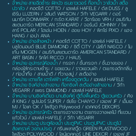
จำหน่าย สายฉีดชำระ ฝักบัว เรนชาวเวอร์ ก๊อกน้ำ วาล์วน้ำ สต๊อ
ปวาล์ว
/ คอตโต้ COTTO / เฮเฟเล่ HAFELE / ดัส DUSS / ลู
เซิร์น LUZERN / วสันต์ WATSON / วีก้า VEGARR / ดอร์
นมาร์ค DONMARK / กะรัต KARAT / วีอาร์เอช VRH / อเมริกัน
สแตนดาร์ด MERICAN STANDARD / จอร์นนี JOHNNY / โพ
ลาร์ POLAR / โฮเอ่น HOEN / ฮอย HOY / พิกโซ่ PIXO / แฮง
HANG / เอน่า ANA
จำหน่าย อ่างล้างหน้า
/ คอตโต้ COTTO / เฮเฟเล่ HAFELE /
บลูไดมอนด์ BLUE DIAMOND / ซิตี้ CITY / นัสโก้ NASCO / โม
เก้น MOGEN / อเมริกันสแตนดาร์ด AMERICAN STANDARD /
ART BASIN / ริคโค่ RICCO / HAUS
จำหน่าย อุปกรณ์ห้องน้ำ
/ กระจก / ชั้นกระจก / ชั้นวางของ /
กล่องใส่กระดาษชำระ / ขอแขวน / ราวแขวนผ้า / ตะแกรงดักกลิ่น
/ ท่อน้ำทิ้ง / สายน้ำดี / ที่วางสบู่ / สะดืออ่าง
จำหน่าย เตาแก๊ส เตาไฟฟ้า เครื่องดูดควัน
/ เฮเฟเล่ HAFELE
จำหน่าย ซิงค์อ่างล้างจาน ก๊อกซิงค์ สะดืออ่างล้างจาน
/ วีก้า
VEGARR / เพชร DIAMOND / เฮเฟเล่ HAFELE
จำหน่าย บานซิงค์เดี่ยว บานซิงค์คู่ ตู้ตั้งพื้นครัว ตู้แขวนครัว
/ คิง
ส์ KING / ซูปเปอร์ SUPER / ชัยโย CHAIYO / เจเอฟ JF / เอ็มเจ
MJ / โอเค OK / โพลีวูด Polywood / เดคคอร์ DEKORS
จำหน่าย อุปกรณ์ครัว
ตะแกรงวางจาน ตะแกรงวางผลไม้ ที่แขวน
แก้วไวน์ / เฮเฟเล่ HAFELE / วีก้า VEGARR
จำหน่าย ประตู ประตูห้องน้ำ ประตูPVC ประตูUPVC ประตูไม้
สังเคราะห์ วงกบประตู
/ กรีนพลาสวู๊ด GREEN PLASTWOOD /
โพลีวูด POLYWOOD / ไลน์เดคคอร์ LINE DEKOR / เจเอฟ JF