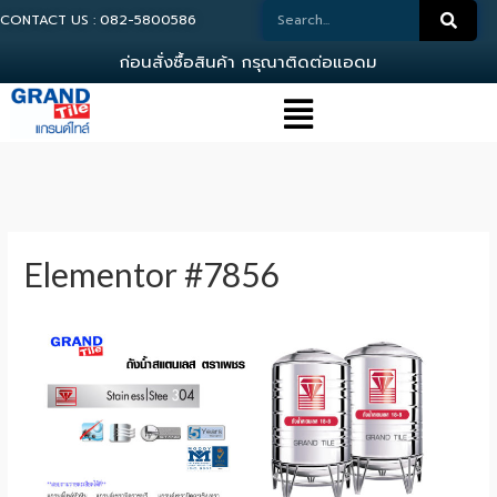
CONTACT US : 082-5800586
ก
อ
น
ส
ง
ซ
อ
ส
น
ค
า
ก
ร
ณ
า
ต
ด
ต
อ
แ
อ
ด
ม
น
0
Elementor #7856