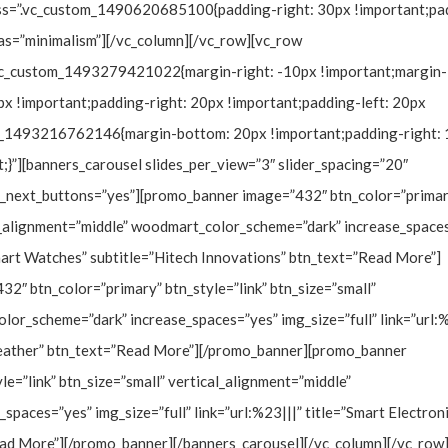
css=”.vc_custom_1490620685100{padding-right: 30px !important;pa
lias=”minimalism”][/vc_column][/vc_row][vc_row
.vc_custom_1493279421022{margin-right: -10px !important;margin-
px !important;padding-right: 20px !important;padding-left: 20px
tom_1493216762146{margin-bottom: 20px !important;padding-right:
;}”][banners_carousel slides_per_view=”3″ slider_spacing=”20″
v_next_buttons=”yes”][promo_banner image=”432″ btn_color=”primar
cal_alignment=”middle” woodmart_color_scheme=”dark” increase_space
”Smart Watches” subtitle=”Hitech Innovations” btn_text=”Read More”]
″ btn_color=”primary” btn_style=”link” btn_size=”small”
lor_scheme=”dark” increase_spaces=”yes” img_size=”full” link=”url:%
Leather” btn_text=”Read More”][/promo_banner][promo_banner
e=”link” btn_size=”small” vertical_alignment=”middle”
aces=”yes” img_size=”full” link=”url:%23|||” title=”Smart Electroni
ead More”][/promo_banner][/banners_carousel][/vc_column][/vc_row