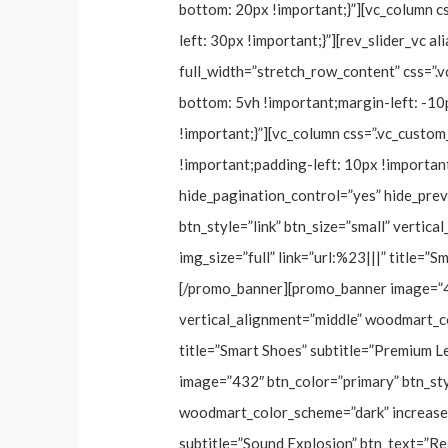
bottom: 20px !important;}”][vc_column 
left: 30px !important;}”][rev_slider_vc a
full_width=”stretch_row_content” css=”
bottom: 5vh !important;margin-left: -10
!important;}”][vc_column css=”.vc_cus
!important;padding-left: 10px !important
hide_pagination_control=”yes” hide_pre
btn_style=”link” btn_size=”small” verti
img_size=”full” link=”url:%23|||” title=
[/promo_banner][promo_banner image=”432
vertical_alignment=”middle” woodmart_co
title=”Smart Shoes” subtitle=”Premium 
image=”432″ btn_color=”primary” btn_styl
woodmart_color_scheme=”dark” increase_sp
subtitle=”Sound Explosion” btn_text=”R