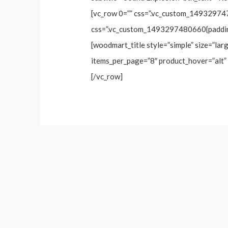
[vc_row 0=”” css=”.vc_custom_149329747
css=”.vc_custom_1493297480660{padding-
[woodmart_title style=”simple” size=”lar
items_per_page=”8″ product_hover=”alt”
[/vc_row]