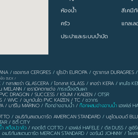
ห้องน้ำ
สีเคมีภ
ครัว
แกลเลอร
ประปาและระบบบำบัด
PANA
/
เซอเกรส CERGRES
/
ยูโรป้า EUROPA
/
ดูราเกรส DURAGRES
เป็ด DUCK
/
X
/
กลาสเซร่า GLASCERA
/
ไอกลาส IGLASS
/
เคอร่า KERA
/ เคนไซ KEN
ลาน MELANN
/
เซรามิคตกแต่ง
/กระเบื้องดินเผา
ิ้ว PVC DRAGON / SUCCESS / KSUM / KAIZEN
/ OTSR
S / WVC / จมูกบันได PVC KAIZEN / TC
/ ชวากร
PA / มารีโน MARINO
/ ก๊อกอ่างอาบน้ำ /
ก๊อกผสมอ่างอาบน้ำ
เฮเฟเล่ H
OTTO
/
อเมริกันสแตนดาร์ด AMERICAN STANDARD
/
บลูไดมอนด์ B
AR / ซิตี้ CITY
น้ำ สต๊อปวาล์ว
/ คอตโต้ COTTO / เฮเฟเล่ HAFELE / ดัส DUSS / ลูเซิ
/ อเมริกันสแตนดาร์ด MERICAN STANDARD / จอร์นนี JOHNNY / โพลาร