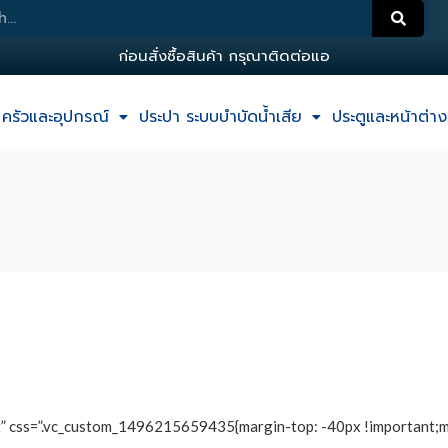
ก
อ
น
ส
ง
ซ
อ
ส
น
ค
า
ก
ร
ณ
า
ต
ด
ต
อ
แ
อ
ด
ม
น
ครัวและอุปกรณ์
ประปา ระบบบำบัดน้ำเสีย
ประตูและหน้าต่าง
nt” css=”.vc_custom_1496215659435{margin-top: -40px !important;m