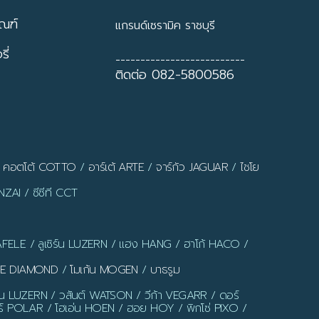
ัณฑ์
แกรนด์เซรามิค ราชบุรี
ี่
--------------------------
ติดต่อ 082-5800586
/
คอตโต้ COTTO
/
อาร์เต้ ARTE
/
จาร์กัว JAGUAR
/
ไชโย
ZAI / ซีซีที CCT
AFELE / ลูเซิร์น LUZERN / แฮง HANG / ฮาโก้ HACO /
LUE DIAMOND
/
โมเก้น MOGEN
/
บาธรูม
ร์น LUZERN / วสันต์ WATSON / วีก้า VEGARR / ดอร์
์ POLAR / โฮเอ่น HOEN / ฮอย HOY / พิกโซ่ PIXO /