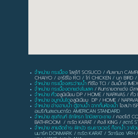
จำหน่าย กระเบื้อง
โสสุโก้ SOSUCO
/
คัมพานา CAM
CHAIYO
/
อาร์ซีไอ RCI
/
ไก่ CHICKEN
/
นก BIRD
/
จำหน่าย กระเบื้องสระว่ายน้ำ
ทีซีไอ TCI
/
อิมเม็กซ์ IME
จำหน่าย กระเบื้องตกแต่งโมเสค
/
หินทรายตกแต่ง มี
จำหน่าย คิ้ว
อลูมิเนียม DP / HOME / NAPAVAS / ค
จำหน่าย จมูกบันได
อลูมิเนียม DP / HOME / NAPAVA
จำหน่าย อ่างอาบน้ำ ตู้อาบน้ำ ฉากกั้นห้องน้ำ
ไอสปา IS
อเมริกันสแตนดาร์ด AMERICAN STANDARD
จำหน่าย สุขภัณฑ์ ชักโครก โถปัสสาวะชาย
/
คอตโต้ C
BATHROOM
/
กะรัต KARAT
/
คิงส์ KING
/ สตาร์ ST
จำหน่าย สายฉีดชำระ ฝักบัว เรนชาวเวอร์ ก๊อกน้ำ วาล์ว
นมาร์ค DONMARK / กะรัต KARAT / วีอาร์เอช VRH 