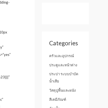
dding-
 10px
Categories
y”
s=”yes”
ครัวและอุปกรณ์
ประตูและหน้าต่าง
ประปา ระบบบำบัด
23|||”
น้ำเสีย
วัสดุปูพื้นและผนัง
สีเคมีภัณฑ์
c”
]