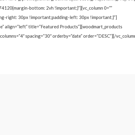
4120{margin-bottom: 2vh !important;}”][vc_column 0=””
right: 30px !important;padding-left: 30px !important;}”]
ge” align=”left” title=”Featured Products”][woodmart_products
 columns=”4″ spacing=”30″ orderby=”date” order=”DESC”][/vc_colum