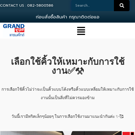
CONTACT US : 082-5800586
ก
อ
น
ส
ง
ซ
อ
ส
น
ค
า
ก
ร
ณ
า
ต
ด
ต
อ
แ
อ
ด
ม
เลือกใช้คิ้วให้เหมาะกับการใช้
งาน✅️⚒️
การเลือกใช้คิ้วไม่ว่าจะเป็นคิ้วแบบโค้งหรือคิ้วแบบเหลี่ยมให้เหมาะกับการใช้
งานนั้นเป็นสิ่งที่ไม่ควรมองข้าม
วันนี้เรามีทริคเล็กๆน้อยๆ ในการเลือกใช้งานมาแนะนำกันค่ะ ✨🥰