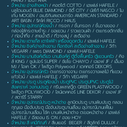
HANG / เอน่า ANA
จำหน่าย อ่างล้างหน้า
/ คอตโต้ COTTO / เฮเฟเล่ HAFELE /
บลูไดมอนด์ BLUE DIAMOND / ซิตี้ CITY / นัสโก้ NASCO / โม
เก้น MOGEN / อเมริกันสแตนดาร์ด AMERICAN STANDARD /
ART BASIN / ริคโค่ RICCO / HAUS
จำหน่าย อุปกรณ์ห้องน้ำ
/ กระจก / ชั้นกระจก / ชั้นวางของ /
กล่องใส่กระดาษชำระ / ขอแขวน / ราวแขวนผ้า / ตะแกรงดักกลิ่น
/ ท่อน้ำทิ้ง / สายน้ำดี / ที่วางสบู่ / สะดืออ่าง
จำหน่าย เตาแก๊ส เตาไฟฟ้า เครื่องดูดควัน
/ เฮเฟเล่ HAFELE
จำหน่าย ซิงค์อ่างล้างจาน ก๊อกซิงค์ สะดืออ่างล้างจาน
/ วีก้า
VEGARR / เพชร DIAMOND / เฮเฟเล่ HAFELE
จำหน่าย บานซิงค์เดี่ยว บานซิงค์คู่ ตู้ตั้งพื้นครัว ตู้แขวนครัว
/ คิง
ส์ KING / ซูปเปอร์ SUPER / ชัยโย CHAIYO / เจเอฟ JF / เอ็มเจ
MJ / โอเค OK / โพลีวูด Polywood / เดคคอร์ DEKORS
จำหน่าย อุปกรณ์ครัว
ตะแกรงวางจาน ตะแกรงวางผลไม้ ที่แขวน
แก้วไวน์ / เฮเฟเล่ HAFELE / วีก้า VEGARR
จำหน่าย ประตู ประตูห้องน้ำ ประตูPVC ประตูUPVC ประตูไม้
สังเคราะห์ วงกบประตู
/ กรีนพลาสวู๊ด GREEN PLASTWOOD /
โพลีวูด POLYWOOD / ไลน์เดคคอร์ LINE DEKOR / เจเอฟ JF
/ สตาร์รี่ STARRY
จำหน่าย อุปกรณ์ประตู หน้าต่าง
ลูกบิดประตู บานพับประตู กลอน
กุญแจ มือจับประตู มือจับประตูบานเลื่อน อุปกรณ์บานเฟี้ยม
อุปกรณ์บานเลื่อน โช้ค บานพับหน้าต่าง ตะขอหน้าต่าง / เฮเฟเล่
HAFELE / อีสออน IS ON / ฮอย HOY
จำหน่าย สี เคมีภัณฑ์
/ สีเบเยอร์ BEGER / สีดูลักซ์ DULUX /