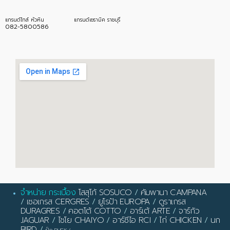
แกรนด์ไทล์ หัวหิน
แกรนด์เซรามิค ราชบุรี
082-5800586
จำหน่าย กระเบื้อง
โสสุโก้ SOSUCO
/
คัมพานา CAMPANA
/
เซอเกรส CERGRES
/
ยูโรป้า EUROPA
/
ดูราเกรส
DURAGRES
/
คอตโต้ COTTO
/
อาร์เต้ ARTE
/
จาร์กัว
JAGUAR
/
ไชโย CHAIYO
/
อาร์ซีไอ RCI
/
ไก่ CHICKEN
/
นก
BIRD
/