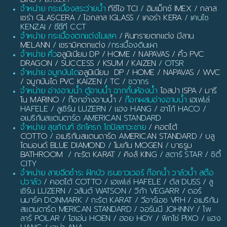
เป็ด DUCK
/
จำหน่าย กระเบื้องสระว่ายน้ำ
ทีซีไอ TCI
/
อิมเม็กซ์ IMEX
/
กลาส
เซร่า GLASCERA
/
ไอกลาส IGLASS
/
เคอร่า KERA
/ เคนไซ
KENZAI / ซีซีที CCT
จำหน่าย กระเบื้องตกแต่งโมเสค
/
หินทรายตกแต่ง มีลาน
MELANN
/
เซรามิคตกแต่ง
/กระเบื้องดินเผา
จำหน่าย คิ้ว
อลูมิเนียม DP / HOME / NAPAVAS / คิ้ว PVC
DRAGON / SUCCESS / KSUM / KAIZEN
/ OTSR
จำหน่าย จมูกบันได
อลูมิเนียม DP / HOME / NAPAVAS / WVC
/ จมูกบันได PVC KAIZEN / TC
/ ชวากร
จำหน่าย อ่างอาบน้ำ ตู้อาบน้ำ ฉากกั้นห้องน้ำ
ไอสปา ISPA / มารี
โน MARINO
/ ก๊อกอ่างอาบน้ำ /
ก๊อกผสมอ่างอาบน้ำ
เฮเฟเล่
HAFELE / ลูเซิร์น LUZERN / แฮง HANG / ฮาโก้ HACO /
อเมริกันสแตนดาร์ด AMERICAN STANDARD
จำหน่าย สุขภัณฑ์ ชักโครก โถปัสสาวะชาย
/
คอตโต้
COTTO
/
อเมริกันสแตนดาร์ด AMERICAN STANDARD
/
บลู
ไดมอนด์ BLUE DIAMOND
/
โมเก้น MOGEN
/
บาธรูม
BATHROOM
/
กะรัต KARAT
/
คิงส์ KING
/ สตาร์ STAR / ซิตี้
CITY
จำหน่าย สายฉีดชำระ ฝักบัว เรนชาวเวอร์ ก๊อกน้ำ วาล์วน้ำ สต๊อ
ปวาล์ว
/ คอตโต้ COTTO / เฮเฟเล่ HAFELE / ดัส DUSS / ลู
เซิร์น LUZERN / วสันต์ WATSON / วีก้า VEGARR / ดอร์
นมาร์ค DONMARK / กะรัต KARAT / วีอาร์เอช VRH / อเมริกัน
สแตนดาร์ด MERICAN STANDARD / จอร์นนี JOHNNY / โพ
ลาร์ POLAR / โฮเอ่น HOEN / ฮอย HOY / พิกโซ่ PIXO / แฮง