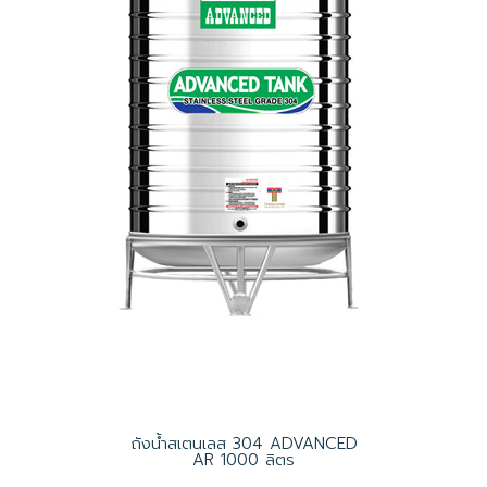
ถังน้ำสเตนเลส 304 ADVANCED
AR 1000 ลิตร