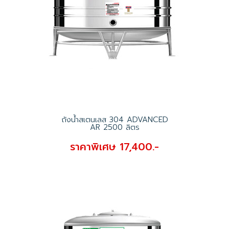
ถังน้ำสเตนเลส 304 ADVANCED
AR 2500 ลิตร
ราคาพิเศษ 17,400.-