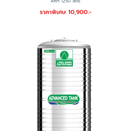
ARH 1250 ลิตร
ราคาพิเศษ 10,900.-