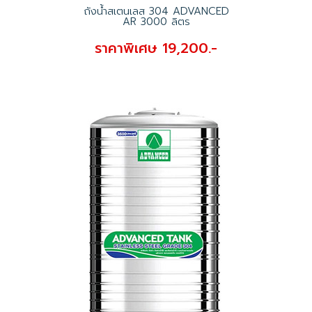
ถังน้ำสเตนเลส 304 ADVANCED
AR 3000 ลิตร
ราคาพิเศษ 19,200.-