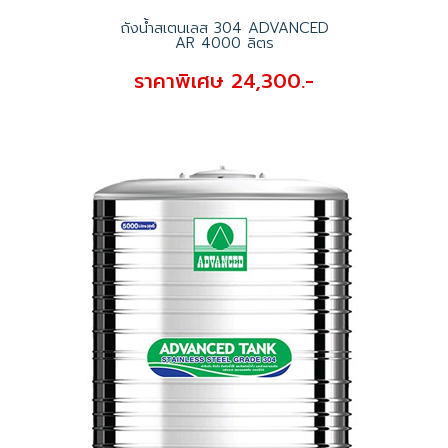
ถังน้ำสเตนเลส 304 ADVANCED
AR 4000 ลิตร
ราคาพิเศษ 24,300.-